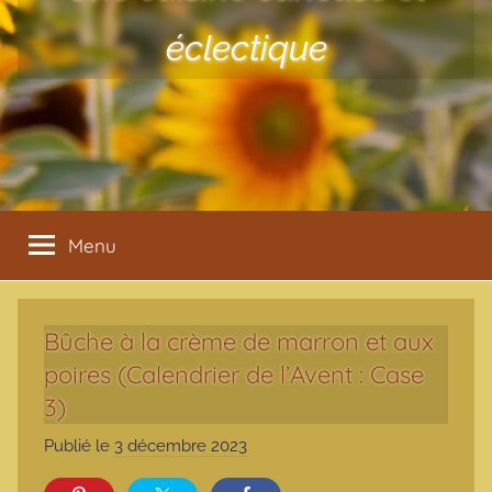
éclectique
Menu
Bûche à la crème de marron et aux
poires (Calendrier de l’Avent : Case
3)
Publié le
3 décembre 2023
p
a