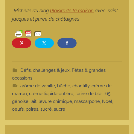
-Michelle du blog
Plaisirs de la maison
avec
saint
jacques et purée de châtaignes
Défis, challenges & jeux
,
Fêtes & grandes
occasions
arôme de vanille
,
bûche
,
chantilly
,
crème de
marron
,
crème liquide entière
,
farine de blé T65
,
génoise
,
lait
,
levure chimique
,
mascarpone
,
Noël
,
oeufs
,
poires
,
sucré
,
sucre
Navigation de l’article