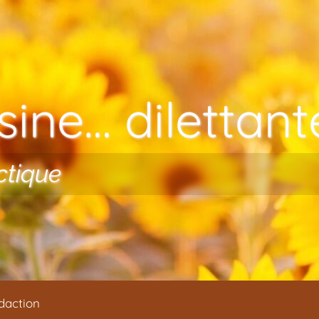
ine… dilettante
ctique
daction