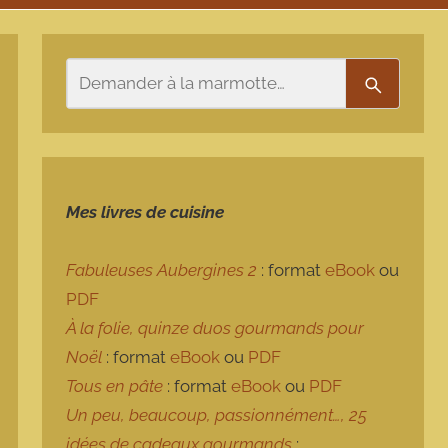
Rechercher
Recherch
Mes livres de cuisine
Fabuleuses Aubergines 2
: format
eBook
ou
PDF
À la folie, quinze duos gourmands pour
Noël
: format
eBook
ou
PDF
Tous en pâte
: format
eBook
ou
PDF
Un peu, beaucoup, passionnément…, 25
idées de cadeaux gourmands
: