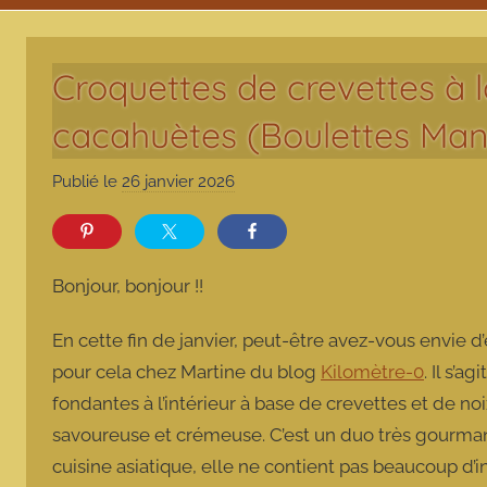
Croquettes de crevettes à 
cacahuètes (Boulettes Man
Publié le
26 janvier 2026
p
a
r
m
Bonjour, bonjour !!
a
r
En cette fin de janvier, peut-être avez-vous envie d
m
pour cela chez Martine du blog
Kilomètre-0
. Il s’a
o
fondantes à l’intérieur à base de crevettes et de 
t
savoureuse et crémeuse. C’est un duo très gourmand 
t
e
cuisine asiatique, elle ne contient pas beaucoup d’ing