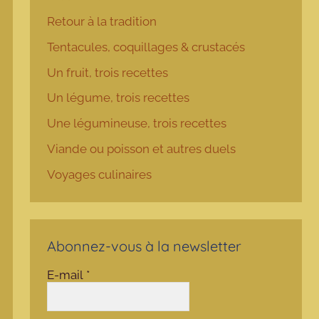
Retour à la tradition
Tentacules, coquillages & crustacés
Un fruit, trois recettes
Un légume, trois recettes
Une légumineuse, trois recettes
Viande ou poisson et autres duels
Voyages culinaires
Abonnez-vous à la newsletter
E-mail
*