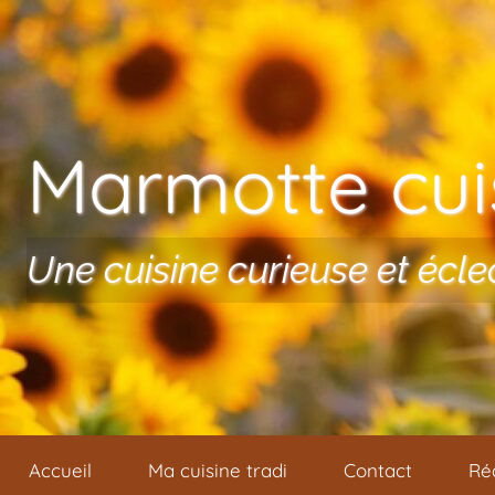
Aller au contenu
Marmotte cuis
Une cuisine curieuse et écle
Accueil
Ma cuisine tradi
Contact
Ré