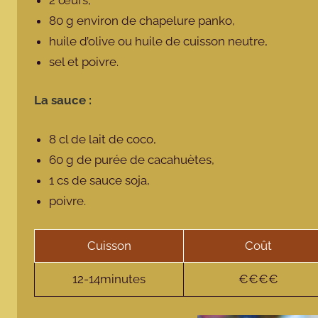
80 g environ de chapelure panko,
huile d’olive ou huile de cuisson neutre,
sel et poivre.
La sauce :
8 cl de lait de coco,
60 g de purée de cacahuètes,
1 cs de sauce soja,
poivre.
Cuisson
Coût
12-14minutes
€€€€