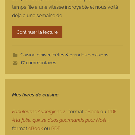
r
temps file a une vitesse incroyable et nous voilà
m
déjà à une semaine de
a
r
Continuer la lecture
m
o
t
Cuisine d'hiver
,
Fêtes & grandes occasions
t
17 commentaires
e
Mes livres de cuisine
Fabuleuses Aubergines 2
: format
eBook
ou
PDF
À la folie, quinze duos gourmands pour Noël
:
format
eBook
ou
PDF