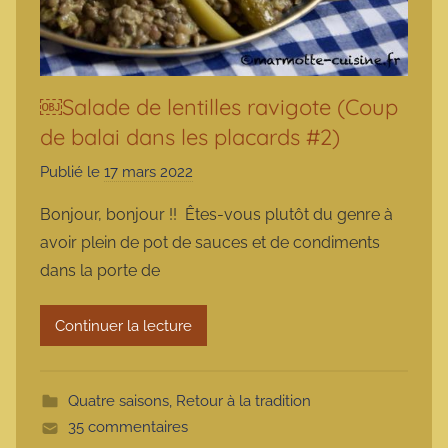
￼Salade de lentilles ravigote (Coup
de balai dans les placards #2)
Publié le
17 mars 2022
p
a
Bonjour, bonjour !! Êtes-vous plutôt du genre à
r
avoir plein de pot de sauces et de condiments
m
dans la porte de
a
r
Continuer la lecture
m
o
t
Quatre saisons
,
Retour à la tradition
t
35 commentaires
e