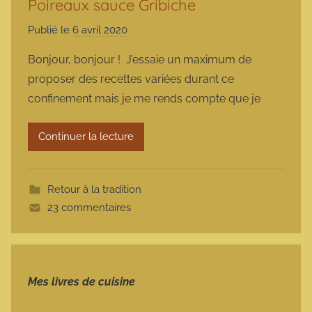
Poireaux sauce Gribiche
Publié le
6 avril 2020
p
a
Bonjour, bonjour ! J’essaie un maximum de
r
proposer des recettes variées durant ce
m
confinement mais je me rends compte que je
a
r
Continuer la lecture
m
o
t
Retour à la tradition
t
23 commentaires
e
Mes livres de cuisine