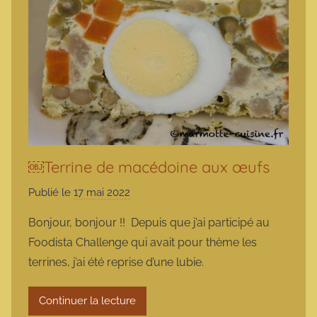
￼Terrine de macédoine aux œufs
Publié le
17 mai 2022
p
a
Bonjour, bonjour !! Depuis que j’ai participé au
r
Foodista Challenge qui avait pour thème les
m
terrines, j’ai été reprise d’une lubie.
a
r
Continuer la lecture
m