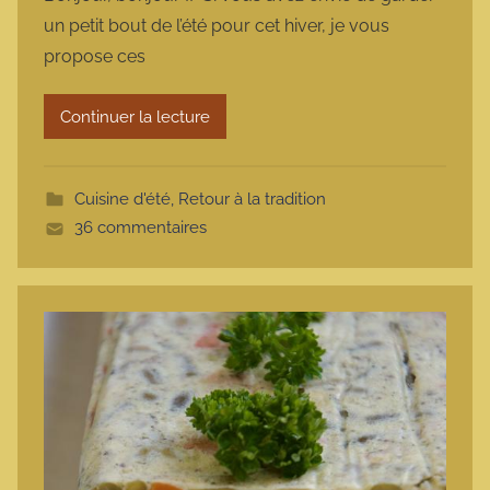
r
un petit bout de l’été pour cet hiver, je vous
m
propose ces
a
r
Continuer la lecture
m
o
t
Cuisine d'été
,
Retour à la tradition
t
36 commentaires
e