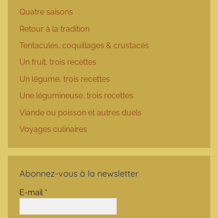
Quatre saisons
Retour à la tradition
Tentacules, coquillages & crustacés
Un fruit, trois recettes
Un légume, trois recettes
Une légumineuse, trois recettes
Viande ou poisson et autres duels
Voyages culinaires
Abonnez-vous à la newsletter
E-mail
*