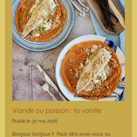
Viande ou poisson : la vanille
Publié le
30 mai 2026
p
a
Bonjour, bonjour !! Peut-être avez-vous vu