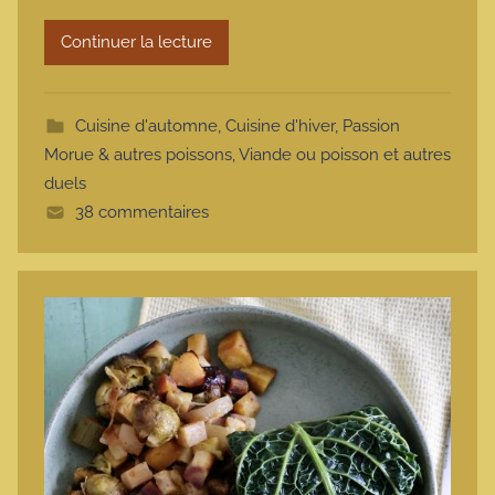
r
Continuer la lecture
m
o
t
Cuisine d'automne
,
Cuisine d'hiver
,
Passion
t
Morue & autres poissons
,
Viande ou poisson et autres
e
duels
38 commentaires