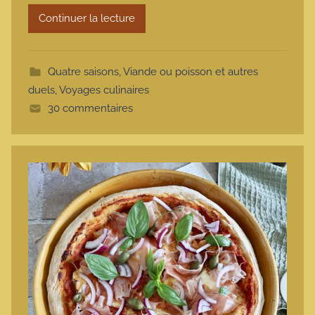
r
Continuer la lecture
m
o
t
Quatre saisons
,
Viande ou poisson et autres
t
duels
,
Voyages culinaires
e
30 commentaires