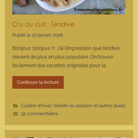
Cru ou cuit : l’endive
Publié le
17 janvier 2026
p
a
Bonjour, bonjour !! J’ai l’impression que l’endive
r
devient de plus en plus populaire. On trouve
m
facilement des recettes originales pour la
a
r
Continuer la lecture
m
o
t
Cuisine d'hiver
,
Viande ou poisson et autres duels
t
32 commentaires
e