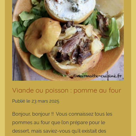
Viande ou poisson : pomme au four
Publié le
23 mars 2025
p
a
Bonjour, bonjour !! Vous connaissez tous les
r
pommes au four que l’on prépare pour le
m
dessert, mais saviez-vous qu’il existait des
a