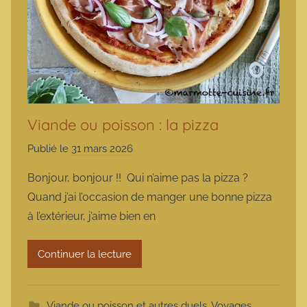
Viande ou poisson : la pizza
Publié le
31 mars 2026
p
a
Bonjour, bonjour !! Qui n’aime pas la pizza ?
r
Quand j’ai l’occasion de manger une bonne pizza
m
à l’extérieur, j’aime bien en
a
r
Continuer la lecture
m
o
t
Viande ou poisson et autres duels
,
Voyages