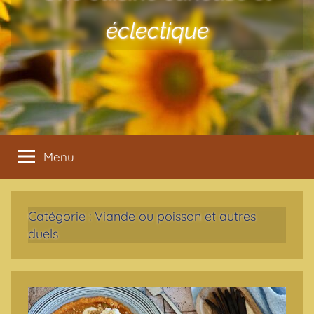
éclectique
Menu
Catégorie :
Viande ou poisson et autres
duels