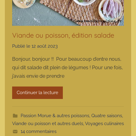
Viande ou poisson, édition salade
Publié le
12 août 2023
p
a
Bonjour, bonjour !! Pour beaucoup d’entre nous,
r
qui dit salade dit plein de légumes ! Pour une fois,
m
j’avais envie de prendre
a
r
Continuer la lecture
m
o
t
Passion Morue & autres poissons
,
Quatre saisons
,
t
Viande ou poisson et autres duels
,
Voyages culinaires
e
14 commentaires