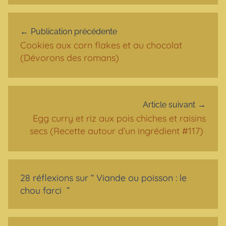
Navigation de l’article
Publication précédente
Cookies aux corn flakes et au chocolat
(Dévorons des romans)
Article suivant
Egg curry et riz aux pois chiches et raisins
secs (Recette autour d’un ingrédient #117)
28 réflexions sur “
Viande ou poisson : le
chou farci
”