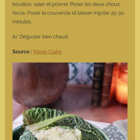
bouillon, saler et poivrer. Poser les deux choux
farcis. Poser le couvercle et laisser mijoter 25-30
minutes.
8/ Déguster bien chaud.
Source :
Marie-Claire