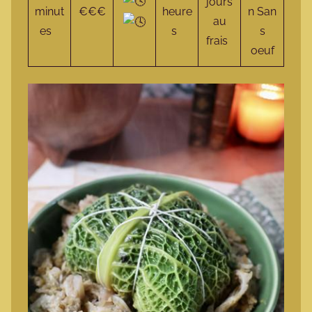
jours
minut
€€€
heure
n San
au
es
s
s
frais
oeuf