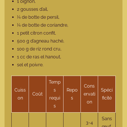
1 oignon,
2 gousses d’ail,
¼ de botte de persil,
¼ de botte de coriandre,
1 petit citron confit,
500 g d’agneau haché,
100 g de riz rond cru,
1 cc de ras el hanout,
sel et poivre.
Temp
Cons
Cuiss
s
Repo
Spéci
Coût
ervati
on
requi
s
ficité
on
s
Sans
3-4
œuf