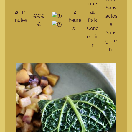
jours
Sans
25 mi
2
au
€€€
lactos
nutes
heure
frais
€
e
s
Cong
Sans
élatio
glute
n
n