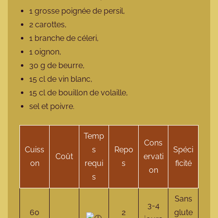
1 grosse poignée de persil,
2 carottes,
1 branche de céleri,
1 oignon,
30 g de beurre,
15 cl de vin blanc,
15 cl de bouillon de volaille,
sel et poivre.
Temp
Cons
Cuiss
s
Repo
Spéci
Coût
ervati
on
requi
s
ficité
on
s
Sans
3-4
60
2
glute