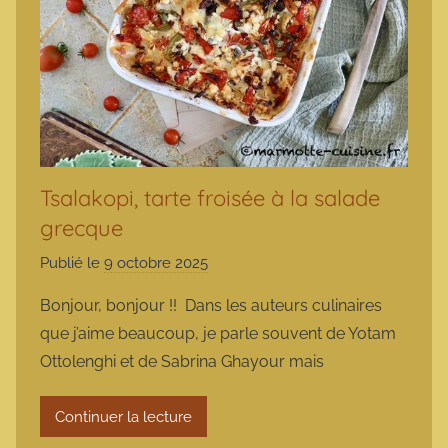
Tsalakopi, tarte froisée à la salade
grecque
Publié le
9 octobre 2025
p
a
Bonjour, bonjour !! Dans les auteurs culinaires
r
que j’aime beaucoup, je parle souvent de Yotam
m
Ottolenghi et de Sabrina Ghayour mais
a
r
Continuer la lecture
m
o