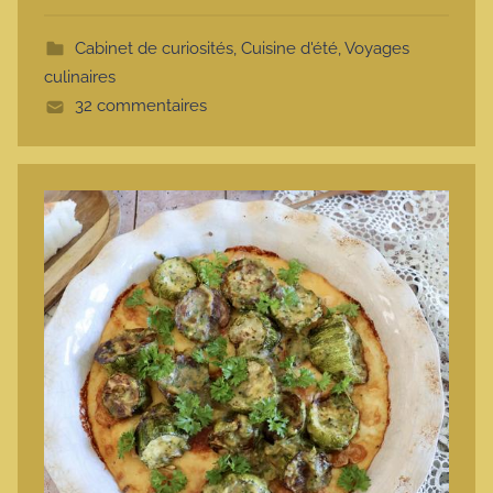
t
Cabinet de curiosités
,
Cuisine d'été
,
Voyages
t
culinaires
e
32 commentaires