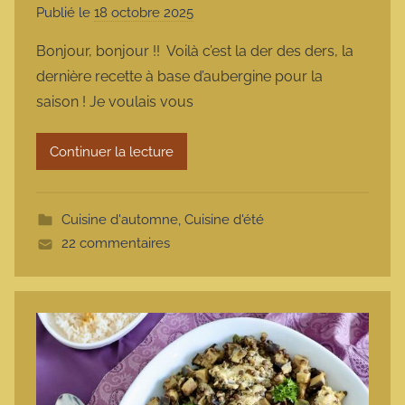
Publié le
18 octobre 2025
p
a
Bonjour, bonjour !! Voilà c’est la der des ders, la
r
dernière recette à base d’aubergine pour la
m
saison ! Je voulais vous
a
r
Continuer la lecture
m
o
t
Cuisine d'automne
,
Cuisine d'été
t
22 commentaires
e