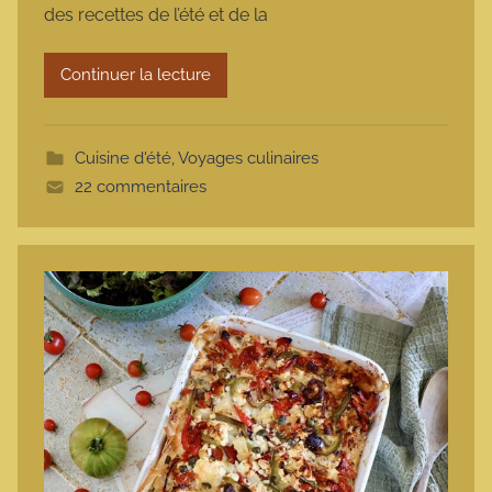
des recettes de l’été et de la
a
r
Continuer la lecture
m
o
t
Cuisine d'été
,
Voyages culinaires
t
22 commentaires
e