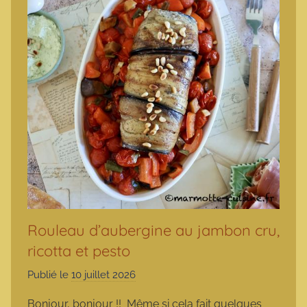
Rouleau d’aubergine au jambon cru,
ricotta et pesto
Publié le
10 juillet 2026
p
a
Bonjour, bonjour !! Même si cela fait quelques