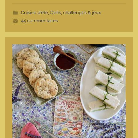
t
Cuisine d'été
,
Défis, challenges & jeux
e
44 commentaires