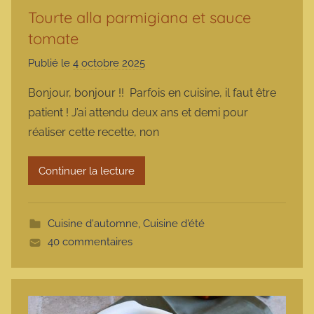
Tourte alla parmigiana et sauce
tomate
Publié le
4 octobre 2025
p
a
Bonjour, bonjour !! Parfois en cuisine, il faut être
r
patient ! J’ai attendu deux ans et demi pour
m
réaliser cette recette, non
a
r
Continuer la lecture
m
o
t
Cuisine d'automne
,
Cuisine d'été
t
40 commentaires
e