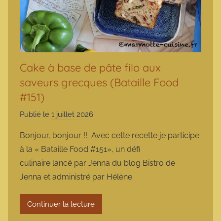
Cake à base de pâte filo aux
saveurs grecques (Bataille Food
#151)
Publié le
1 juillet 2026
p
a
Bonjour, bonjour !! Avec cette recette je participe
r
à la « Bataille Food #151», un défi
m
culinaire lancé par Jenna du blog Bistro de
a
Jenna et administré par Hélène
r
m
Continuer la lecture
o
t