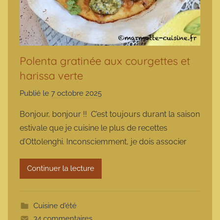
Polenta gratinée aux courgettes et
harissa verte
Publié le
7 octobre 2025
p
a
Bonjour, bonjour !! C’est toujours durant la saison
r
estivale que je cuisine le plus de recettes
m
d’Ottolenghi. Inconsciemment, je dois associer
a
r
Continuer la lecture
m
o
t
Cuisine d'été
t
34 commentaires