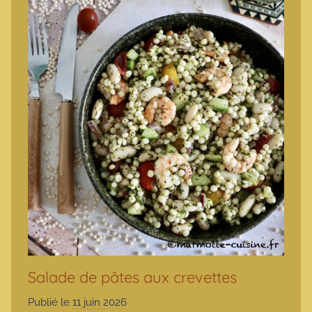
Salade de pâtes aux crevettes
Publié le
11 juin 2026
p