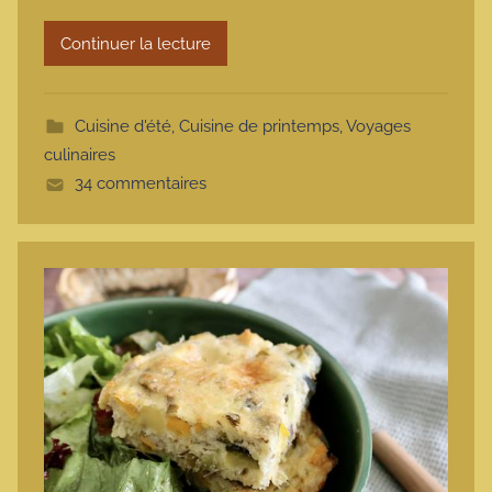
r
Continuer la lecture
m
o
t
Cuisine d'été
,
Cuisine de printemps
,
Voyages
t
culinaires
e
34 commentaires