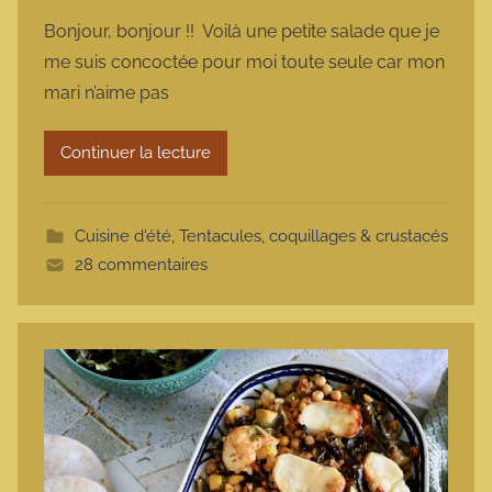
a
Bonjour, bonjour !! Voilà une petite salade que je
r
me suis concoctée pour moi toute seule car mon
m
mari n’aime pas
a
r
Continuer la lecture
m
o
t
Cuisine d'été
,
Tentacules, coquillages & crustacés
t
28 commentaires
e