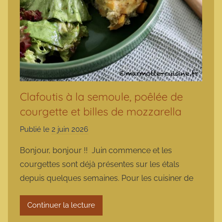
Clafoutis à la semoule, poêlée de
courgette et billes de mozzarella
Publié le
2 juin 2026
p
a
Bonjour, bonjour !! Juin commence et les
r
courgettes sont déjà présentes sur les étals
m
depuis quelques semaines. Pour les cuisiner de
a
r
Continuer la lecture
m
o