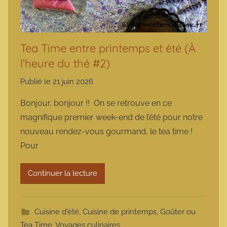
Tea Time entre printemps et été (À
l’heure du thé #2)
Publié le
21 juin 2026
p
a
Bonjour, bonjour !! On se retrouve en ce
r
magnifique premier week-end de l’été pour notre
m
nouveau rendez-vous gourmand, le tea time !
a
Pour
r
m
Continuer la lecture
o
t
t
Cuisine d'été
,
Cuisine de printemps
,
Goûter ou
e
Tea Time
,
Voyages culinaires