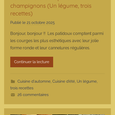
champignons (Un légume, trois
recettes)
Publié le
21 octobre 2025
p
a
Bonjour, bonjour !! Les patidoux comptent parmi
r
les courges les plus esthétiques avec leur jolie
m
forme ronde et leur cannelures régulières.
a
r
Continuer la lecture
m
o
t
Cuisine d'automne
,
Cuisine d'été
,
Un légume,
t
trois recettes
e
26 commentaires