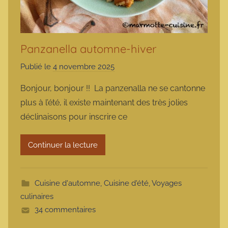
Panzanella automne-hiver
Publié le
4 novembre 2025
p
a
Bonjour, bonjour !! La panzenalla ne se cantonne
r
plus à l’été, il existe maintenant des très jolies
m
déclinaisons pour inscrire ce
a
r
Continuer la lecture
m
o
t
Cuisine d'automne
,
Cuisine d'été
,
Voyages
t
culinaires
e
34 commentaires