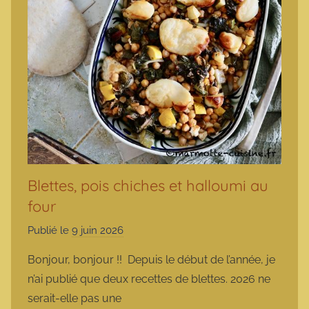
Blettes, pois chiches et halloumi au
four
Publié le
9 juin 2026
p
a
Bonjour, bonjour !! Depuis le début de l’année, je
r
n’ai publié que deux recettes de blettes. 2026 ne
m
serait-elle pas une
a