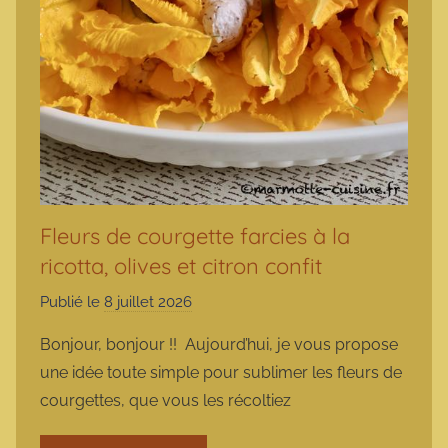
Fleurs de courgette farcies à la
ricotta, olives et citron confit
Publié le
8 juillet 2026
p
a
Bonjour, bonjour !! Aujourd’hui, je vous propose
r
une idée toute simple pour sublimer les fleurs de
m
courgettes, que vous les récoltiez
a
r