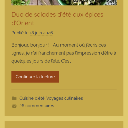
Duo de salades d’été aux épices
d’Orient
Publié le
18 juin 2026
p
a
Bonjour, bonjour !! Au moment où j’écris ces
r
lignes, je n’ai franchement pas l’impression d’être à
m
quelques jours de l’été. C’est
a
r
Continuer la lecture
m
o
t
Cuisine d'été
,
Voyages culinaires
t
26 commentaires
e