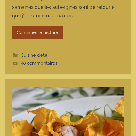
r
semaines que les aubergines sont de retour et
m
que j’ai commencé ma cure
a
r
Continuer la lecture
m
o
t
Cuisine d'été
t
40 commentaires
e