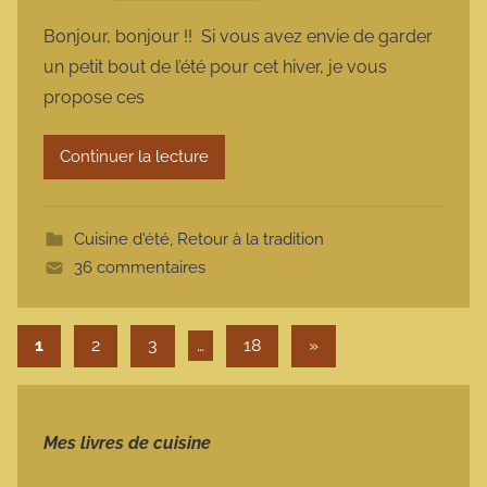
a
Bonjour, bonjour !! Si vous avez envie de garder
r
un petit bout de l’été pour cet hiver, je vous
m
propose ces
a
r
Continuer la lecture
m
o
t
Cuisine d'été
,
Retour à la tradition
t
36 commentaires
e
Pagination des publications
Articles suivants
1
2
3
…
18
»
Mes livres de cuisine