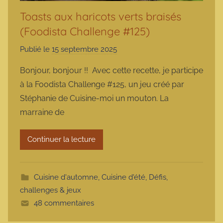
Toasts aux haricots verts braisés
(Foodista Challenge #125)
Publié le
15 septembre 2025
p
a
Bonjour, bonjour !! Avec cette recette, je participe
r
à la Foodista Challenge #125, un jeu créé par
m
Stéphanie de Cuisine-moi un mouton. La
a
marraine de
r
m
Continuer la lecture
o
t
t
Cuisine d'automne
,
Cuisine d'été
,
Défis,
e
challenges & jeux
48 commentaires