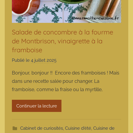
Salade de concombre à la fourme
de Montbrison, vinaigrette à la
framboise
Publié le
4 juillet 2025
p
a
Bonjour, bonjour !! Encore des framboises ! Mais
r
dans une recette salée pour changer. La
m
framboise, comme la fraise ou la myrtille,
a
r
Continuer la lecture
m
o
t
Cabinet de curiosités
,
Cuisine d'été
,
Cuisine de
t