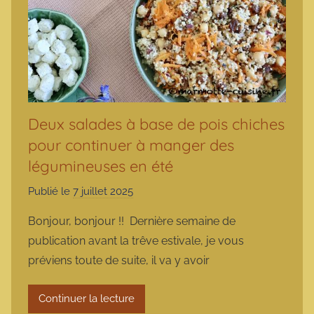
Deux salades à base de pois chiches
pour continuer à manger des
légumineuses en été
Publié le
7 juillet 2025
p
a
Bonjour, bonjour !! Dernière semaine de
r
publication avant la trêve estivale, je vous
m
préviens toute de suite, il va y avoir
a
r
Continuer la lecture
m