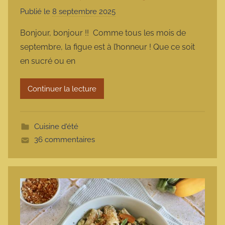
Publié le
8 septembre 2025
p
a
Bonjour, bonjour !! Comme tous les mois de
r
septembre, la figue est à l’honneur ! Que ce soit
m
en sucré ou en
a
r
Continuer la lecture
m
o
t
Cuisine d'été
t
36 commentaires
e