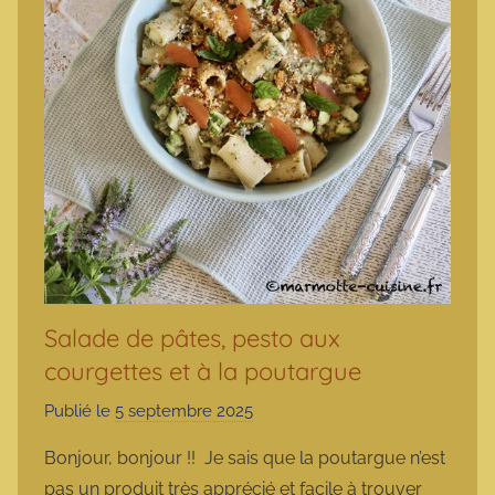
Salade de pâtes, pesto aux
courgettes et à la poutargue
Publié le
5 septembre 2025
p
a
Bonjour, bonjour !! Je sais que la poutargue n’est
r
pas un produit très apprécié et facile à trouver