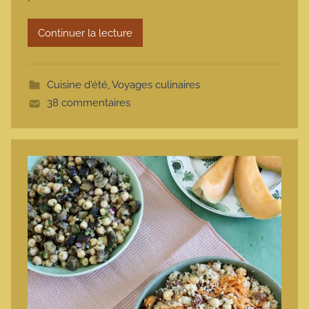
r
Continuer la lecture
m
o
t
Cuisine d'été
,
Voyages culinaires
t
38 commentaires
e