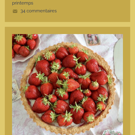
printemps
e
34 commentaires