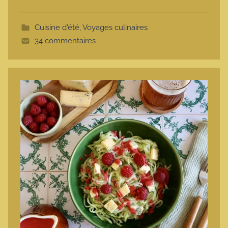
o
t
Cuisine d'été
,
Voyages culinaires
t
34 commentaires
e