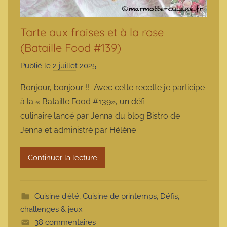
Tarte aux fraises et à la rose
(Bataille Food #139)
Publié le
2 juillet 2025
p
a
Bonjour, bonjour !! Avec cette recette je participe
r
à la « Bataille Food #139», un défi
m
culinaire lancé par Jenna du blog Bistro de
a
Jenna et administré par Hélène
r
m
Continuer la lecture
o
t
t
Cuisine d'été
,
Cuisine de printemps
,
Défis,
e
challenges & jeux
38 commentaires