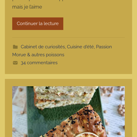
m
mais je l’aime
a
r
Continuer la lecture
m
o
t
Cabinet de curiosités
,
Cuisine d'été
,
Passion
t
Morue & autres poissons
e
34 commentaires