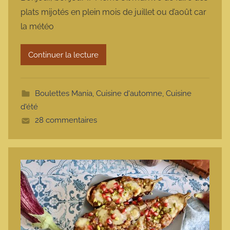
r
plats mijotés en plein mois de juillet ou d’août car
m
la météo
a
r
Continuer la lecture
m
o
t
Boulettes Mania
,
Cuisine d'automne
,
Cuisine
t
d'été
e
28 commentaires