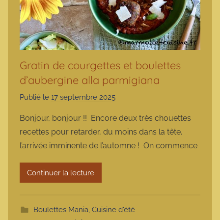
Gratin de courgettes et boulettes
d’aubergine alla parmigiana
Publié le
17 septembre 2025
p
a
Bonjour, bonjour !! Encore deux très chouettes
r
recettes pour retarder, du moins dans la tête,
m
l’arrivée imminente de l’automne ! On commence
a
r
Continuer la lecture
m
o
t
Boulettes Mania
,
Cuisine d'été
t