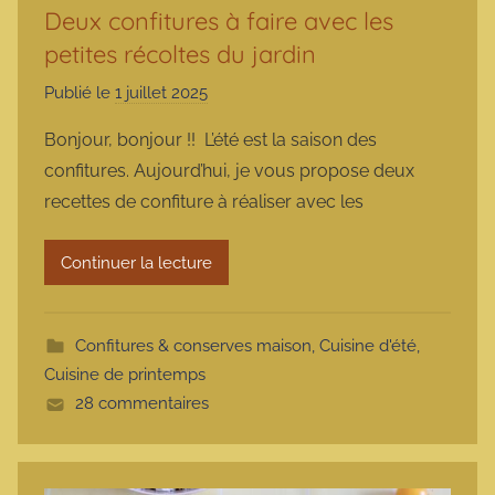
Deux confitures à faire avec les
petites récoltes du jardin
Publié le
1 juillet 2025
p
a
Bonjour, bonjour !! L’été est la saison des
r
confitures. Aujourd’hui, je vous propose deux
m
recettes de confiture à réaliser avec les
a
r
Continuer la lecture
m
o
t
Confitures & conserves maison
,
Cuisine d'été
,
t
Cuisine de printemps
e
28 commentaires