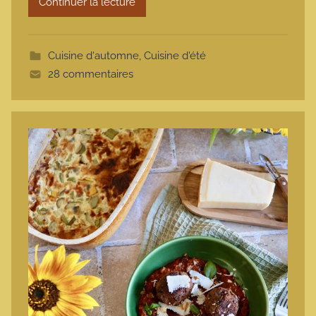
Continuer la lecture
m
o
t
Cuisine d'automne
,
Cuisine d'été
t
28 commentaires
e