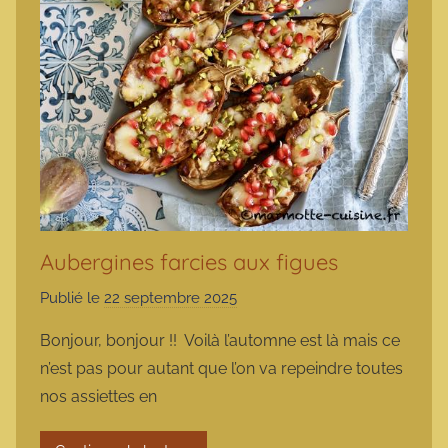
Aubergines farcies aux figues
Publié le
22 septembre 2025
p
a
Bonjour, bonjour !! Voilà l’automne est là mais ce
r
n’est pas pour autant que l’on va repeindre toutes
m
nos assiettes en
a
r