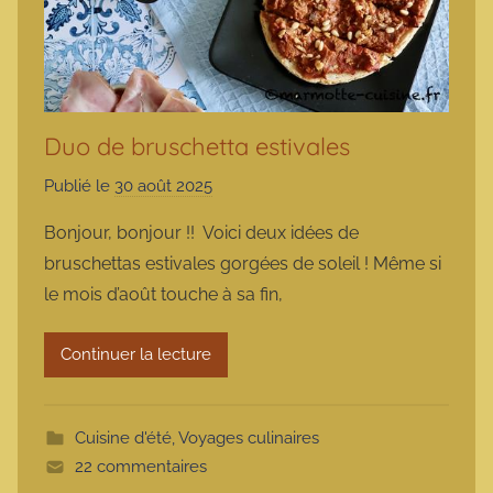
Duo de bruschetta estivales
Publié le
30 août 2025
p
a
Bonjour, bonjour !! Voici deux idées de
r
bruschettas estivales gorgées de soleil ! Même si
m
le mois d’août touche à sa fin,
a
r
Continuer la lecture
m
o
t
Cuisine d'été
,
Voyages culinaires
t
22 commentaires
e