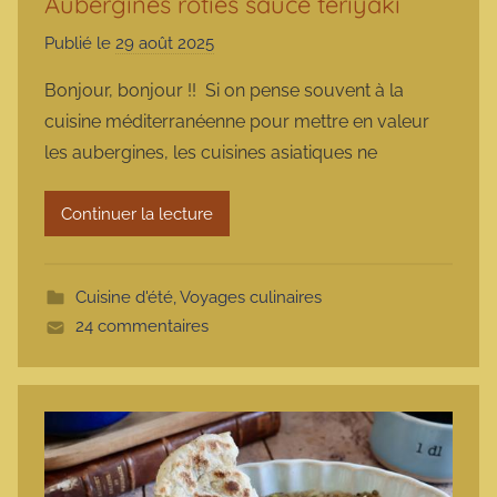
Aubergines rôties sauce teriyaki
Publié le
29 août 2025
p
a
Bonjour, bonjour !! Si on pense souvent à la
r
cuisine méditerranéenne pour mettre en valeur
m
les aubergines, les cuisines asiatiques ne
a
r
Continuer la lecture
m
o
t
Cuisine d'été
,
Voyages culinaires
t
24 commentaires
e