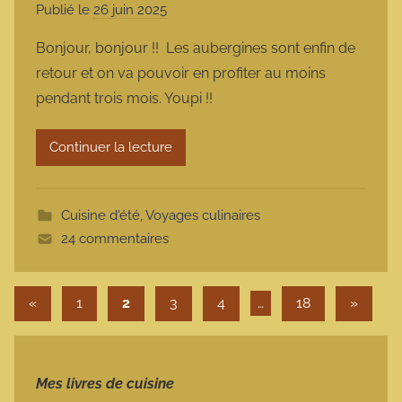
Publié le
26 juin 2025
p
a
Bonjour, bonjour !! Les aubergines sont enfin de
r
retour et on va pouvoir en profiter au moins
m
pendant trois mois. Youpi !!
a
r
Continuer la lecture
m
o
t
Cuisine d'été
,
Voyages culinaires
t
24 commentaires
e
Pagination des publications
Publications précédentes
Articles
«
1
2
3
4
…
18
»
Mes livres de cuisine