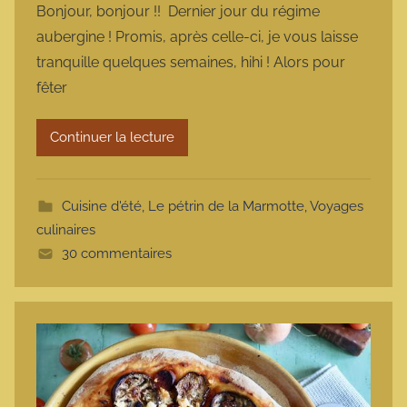
Bonjour, bonjour !! Dernier jour du régime
r
aubergine ! Promis, après celle-ci, je vous laisse
m
tranquille quelques semaines, hihi ! Alors pour
a
fêter
r
m
Continuer la lecture
o
t
t
Cuisine d'été
,
Le pétrin de la Marmotte
,
Voyages
e
culinaires
30 commentaires