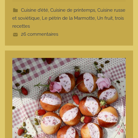
t
Cuisine d'été
,
Cuisine de printemps
,
Cuisine russe
t
et soviétique
,
Le pétrin de la Marmotte
,
Un fruit, trois
e
recettes
26 commentaires