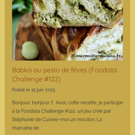
Babka au pesto de fèves (Foodista
Challenge #122)
Publié le
15 juin 2025
p
a
Bonjour, bonjour !! Avec cette recette, je participe
r
à la Foodista Challenge #122, un jeu créé par
m
Stéphanie de Cuisine-moi un mouton. La
a
marraine de
r