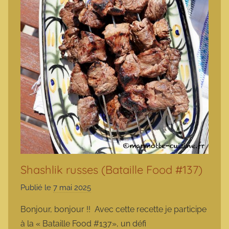
Shashlik russes (Bataille Food #137)
Publié le
7 mai 2025
p
a
Bonjour, bonjour !! Avec cette recette je participe
r
à la « Bataille Food #137», un défi
m