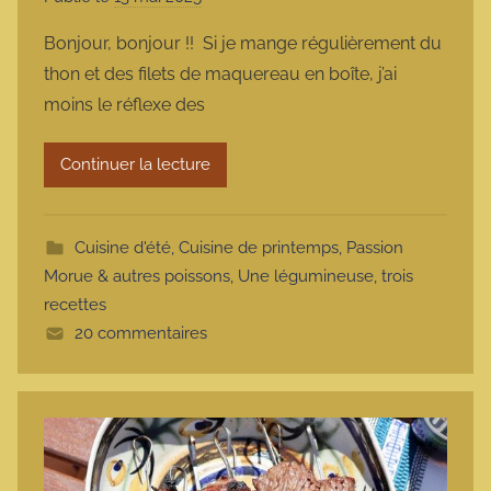
a
Bonjour, bonjour !! Si je mange régulièrement du
r
thon et des filets de maquereau en boîte, j’ai
m
moins le réflexe des
a
r
Continuer la lecture
m
o
t
Cuisine d'été
,
Cuisine de printemps
,
Passion
t
Morue & autres poissons
,
Une légumineuse, trois
e
recettes
20 commentaires