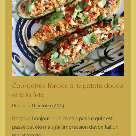
Courgettes farcies à la patate douce
et à la feta
Publié le
11 octobre 2024
p
a
Bonjour, bonjour !! Je ne sais pas ce qui s’est
r
passé cet été mais j’ai l’impression d’avoir fait un
m
marathon de