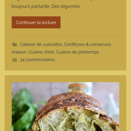
m
toujours partante. Des légumes
a
r
Continuer la lecture
m
o
t
Cabinet de curiosités
,
Confitures & conserves
t
maison
,
Cuisine d'été
,
Cuisine de printemps
e
34 commentaires