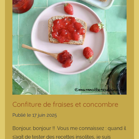
Confiture de fraises et concombre
Publié le
17 juin 2025
p
a
Bonjour, bonjour !! Vous me connaissez : quand il
r
s’agit de tester des recettes insolites, je suis