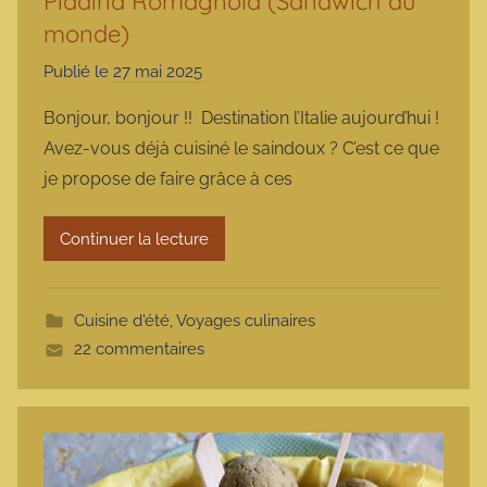
Piadina Romagnola (Sandwich du
monde)
Publié le
27 mai 2025
p
a
Bonjour, bonjour !! Destination l’Italie aujourd’hui !
r
Avez-vous déjà cuisiné le saindoux ? C’est ce que
m
je propose de faire grâce à ces
a
r
Continuer la lecture
m
o
t
Cuisine d'été
,
Voyages culinaires
t
22 commentaires
e