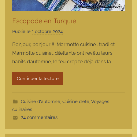
Escapade en Turquie
Publié le
1 octobre 2024
p
a
Bonjour, bonjour !! Marmotte cuisine… tradi et
r
Marmotte cuisine… dilettante ont revêtu leurs
m
habits d’automne, le feu crépite déjà dans la
a
r
Continuer la lecture
m
o
t
Cuisine d'automne
,
Cuisine d'été
,
Voyages
t
culinaires
e
24 commentaires