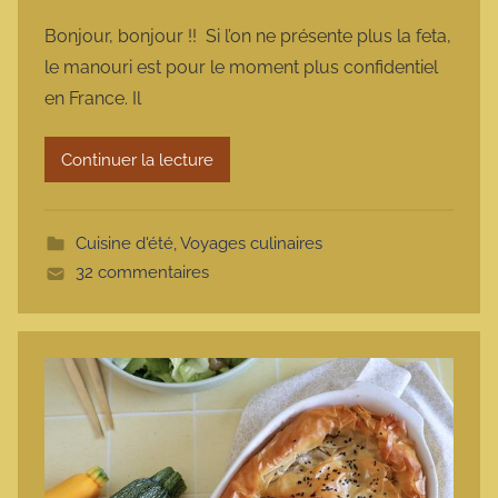
a
Bonjour, bonjour !! Si l’on ne présente plus la feta,
r
le manouri est pour le moment plus confidentiel
m
en France. Il
a
r
Continuer la lecture
m
o
t
Cuisine d'été
,
Voyages culinaires
t
32 commentaires
e