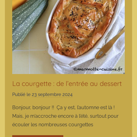
La courgette : de l’entrée au dessert
Publié le
23 septembre 2024
p
a
Bonjour, bonjour !! Ça y est, l’automne est là !
r
Mais, je m’accroche encore à l’été, surtout pour
m
écouler les nombreuses courgettes
a
r