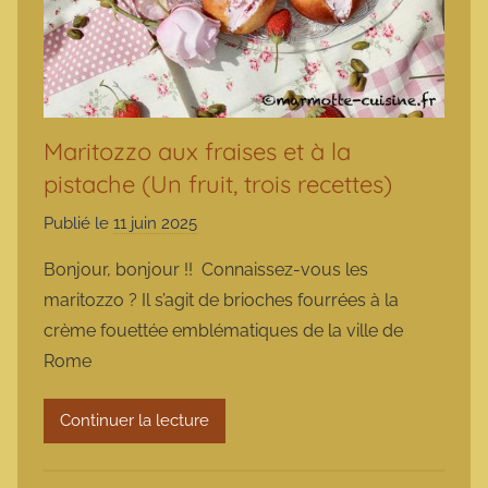
Maritozzo aux fraises et à la
pistache (Un fruit, trois recettes)
Publié le
11 juin 2025
p
a
Bonjour, bonjour !! Connaissez-vous les
r
maritozzo ? Il s’agit de brioches fourrées à la
m
crème fouettée emblématiques de la ville de
a
Rome
r
m
Continuer la lecture
o
t
t