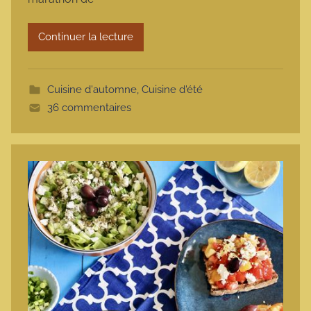
a
r
Continuer la lecture
m
o
t
Cuisine d'automne
,
Cuisine d'été
t
36 commentaires
e