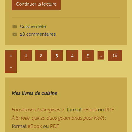
Continuer la lecture
m
o
t
Cuisine d'été
t
28 commentaires
e
Pagination des publications
Publications précédentes
«
1
2
3
4
5
…
18
Articles suivants
»
Mes livres de cuisine
Fabuleuses Aubergines 2
: format
eBook
ou
PDF
À la folie, quinze duos gourmands pour Noël
:
format
eBook
ou
PDF