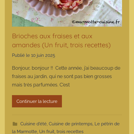
Brioches aux fraises et aux
amandes (Un fruit, trois recettes)
Publié le
10 juin 2025
p
a
Bonjour, bonjour !! Cette année, j’ai beaucoup de
r
fraises au jardin, qui ne sont pas bien grosses
m
mais très parfumées. C’est
a
r
Continuer la lecture
m
o
t
Cuisine d'été
,
Cuisine de printemps
,
Le pétrin de
t
la Marmotte
,
Un fruit, trois recettes
e