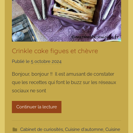
Crinkle cake figues et chèvre
Publié le
5 octobre 2024
p
a
Bonjour, bonjour !! Il est amusant de constater
r
que les recettes qui font le buzz sur les réseaux
m
sociaux ne sont
a
r
Continuer la lecture
m
o
t
Cabinet de curiosités
,
Cuisine d'automne
,
Cuisine
t