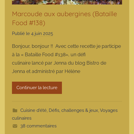
Marcoude aux aubergines (Bataille
Food #138)
Publié le
4 juin 2025
p
a
Bonjour, bonjour !! Avec cette recette je participe
r
à la « Bataille Food #138», un défi
m
culinaire lancé par Jenna du blog Bistro de
a
Jenna et administré par Hélène
r
m
Continuer la lecture
o
t
t
Cuisine d'été
,
Défis, challenges & jeux
,
Voyages
e
culinaires
38 commentaires