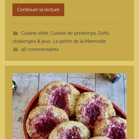
m
Continuer la lecture
o
t
t
Cuisine d'été
,
Cuisine de printemps
,
Défis,
e
challenges & jeux
,
Le pétrin de la Marmotte
46 commentaires