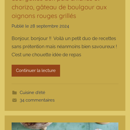
chorizo, gâteau de boulgour aux
oignons rouges grillés
Publié le
28 septembre 2024
p
a
Bonjour, bonjour !! Voilà un petit duo de recettes
r
sans prétention mais néanmoins bien savoureux !
m
C’est une chouette idée de repas
a
r
Continuer la lecture
m
o
t
Cuisine d'été
t
34 commentaires
e