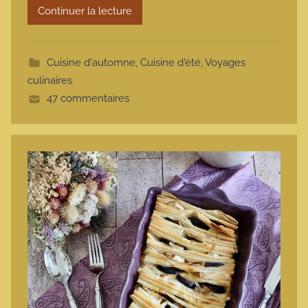
Continuer la lecture
m
o
t
Cuisine d'automne
,
Cuisine d'été
,
Voyages
t
culinaires
e
47 commentaires