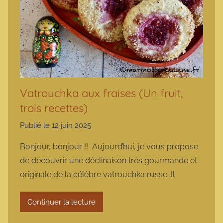
Vatrouchka aux fraises (Un fruit,
trois recettes)
Publié le
12 juin 2025
p
a
Bonjour, bonjour !! Aujourd’hui, je vous propose
r
de découvrir une déclinaison très gourmande et
m
originale de la célèbre vatrouchka russe. Il
a
r
Continuer la lecture
m
o