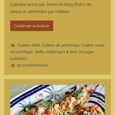
culinaire lancé par Jenna du blog Bistro de
a
Jenna et administré par Hélène
r
m
Continuer la lecture
o
t
t
Cuisine d'été
,
Cuisine de printemps
,
Cuisine russe
e
et soviétique
,
Défis, challenges & jeux
,
Voyages
culinaires
52 commentaires