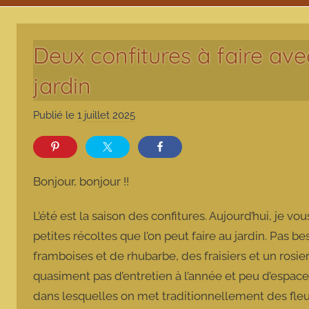
Deux confitures à faire avec
jardin
Publié le
1 juillet 2025
p
a
r
m
Bonjour, bonjour !!
a
r
L’été est la saison des confitures. Aujourd’hui, je v
m
petites récoltes que l’on peut faire au jardin. Pas be
o
framboises et de rhubarbe, des fraisiers et un rosier.
t
quasiment pas d’entretien à l’année et peu d’espace
t
e
dans lesquelles on met traditionnellement des fleur