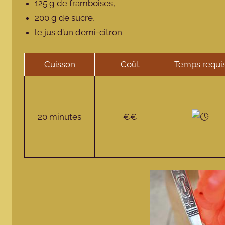
125 g de framboises,
200 g de sucre,
le jus d’un demi-citron
Cuisson
Coût
Temps requi
20 minutes
€€