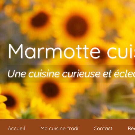
Aller au contenu
Marmotte cuis
Une cuisine curieuse et écle
Accueil
Ma cuisine tradi
Contact
Ré