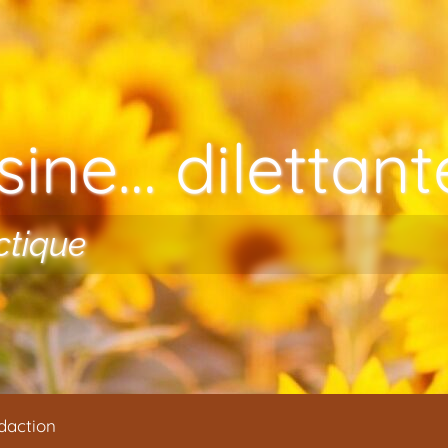
ine… dilettante
ctique
daction