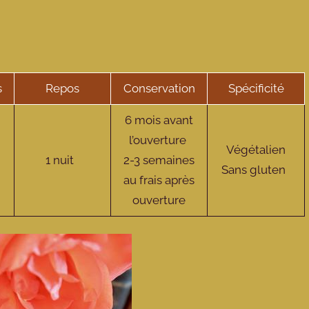
s
Repos
Conservation
Spécificité
6 mois avant
l’ouverture
Végétalien
1 nuit
2-3 semaines
Sans gluten
au frais après
ouverture