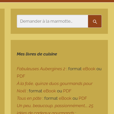
Rechercher
Recherch
Mes livres de cuisine
Fabuleuses Aubergines 2
: format
eBook
ou
PDF
À la folie, quinze duos gourmands pour
Noël
: format
eBook
ou
PDF
Tous en pâte
: format
eBook
ou
PDF
Un peu, beaucoup, passionnément…, 25
idées de cadeaux gourmands
: