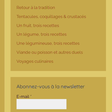
Retour à la tradition
Tentacules, coquillages & crustacés
Un fruit, trois recettes
Un légume, trois recettes
Une légumineuse, trois recettes
Viande ou poisson et autres duels
Voyages culinaires
Abonnez-vous à la newsletter
E-mail
*