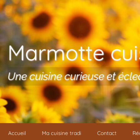
Aller au contenu
Marmotte cuis
Une cuisine curieuse et écle
Accueil
Ma cuisine tradi
Contact
Ré