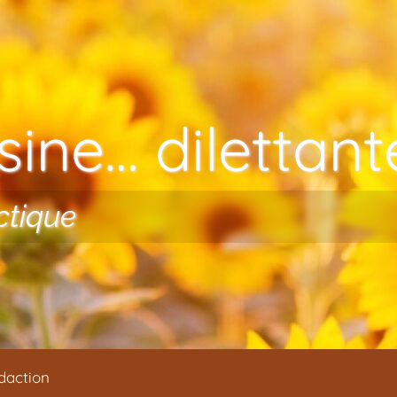
ine… dilettante
ctique
daction