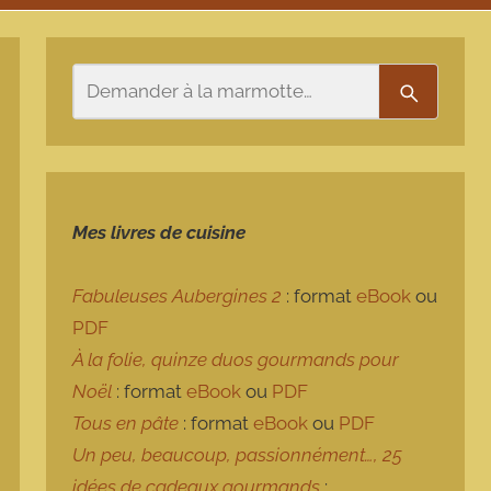
Rechercher
Recherch
Mes livres de cuisine
Fabuleuses Aubergines 2
: format
eBook
ou
PDF
À la folie, quinze duos gourmands pour
Noël
: format
eBook
ou
PDF
Tous en pâte
: format
eBook
ou
PDF
Un peu, beaucoup, passionnément…, 25
idées de cadeaux gourmands
: