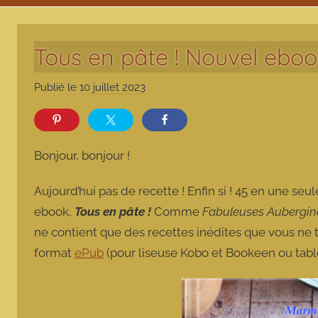
Tous en pâte ! Nouvel ebo
Publié le
10 juillet 2023
p
a
r
m
Bonjour, bonjour !
a
r
Aujourd’hui pas de recette ! Enfin si ! 45 en une s
m
ebook,
Tous en pâte !
Comme
Fabuleuses Aubergin
o
ne contient que des recettes inédites que vous ne t
t
format
ePub
(pour liseuse Kobo et Bookeen ou tabl
t
e