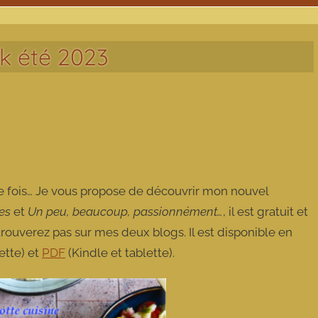
ok été 2023
eule fois… Je vous propose de découvrir mon nouvel
es
et
Un peu, beaucoup, passionnément…
, il est gratuit et
rouverez pas sur mes deux blogs. Il est disponible en
ette) et
PDF
(Kindle et tablette).