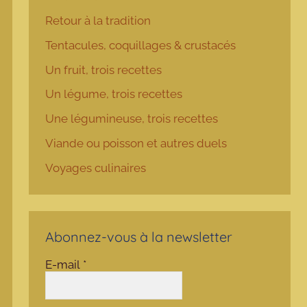
Retour à la tradition
Tentacules, coquillages & crustacés
Un fruit, trois recettes
Un légume, trois recettes
Une légumineuse, trois recettes
Viande ou poisson et autres duels
Voyages culinaires
Abonnez-vous à la newsletter
E-mail
*