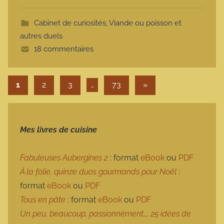
t
Cabinet de curiosités
,
Viande ou poisson et
e
autres duels
18 commentaires
Pagination des publications
Articles suivants
1
2
3
…
73
»
Mes livres de cuisine
Fabuleuses Aubergines 2
: format
eBook
ou
PDF
À la folie, quinze duos gourmands pour Noël
:
format
eBook
ou
PDF
Tous en pâte
: format
eBook
ou
PDF
Un peu, beaucoup, passionnément…, 25 idées de