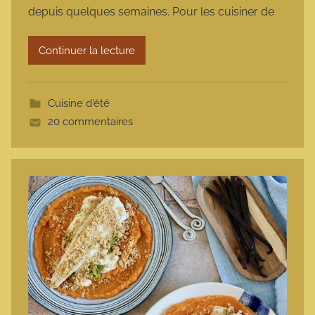
depuis quelques semaines. Pour les cuisiner de
a
r
Continuer la lecture
m
o
t
Cuisine d'été
t
20 commentaires
e