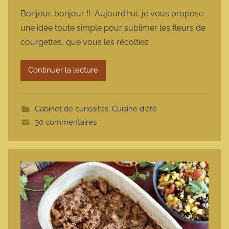
a
Bonjour, bonjour !! Aujourd’hui, je vous propose
r
une idée toute simple pour sublimer les fleurs de
m
courgettes, que vous les récoltiez
a
r
Continuer la lecture
m
o
t
Cabinet de curiosités
,
Cuisine d'été
t
30 commentaires
e