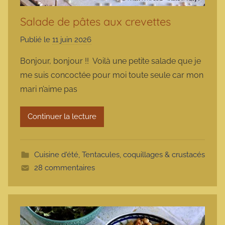
Salade de pâtes aux crevettes
Publié le
11 juin 2026
p
a
Bonjour, bonjour !! Voilà une petite salade que je
r
me suis concoctée pour moi toute seule car mon
m
mari n’aime pas
a
r
Continuer la lecture
m
o
t
Cuisine d'été
,
Tentacules, coquillages & crustacés
t
28 commentaires
e