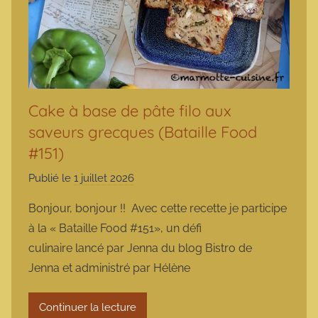
Cake à base de pâte filo aux
saveurs grecques (Bataille Food
#151)
Publié le
1 juillet 2026
p
a
Bonjour, bonjour !! Avec cette recette je participe
r
à la « Bataille Food #151», un défi
m
culinaire lancé par Jenna du blog Bistro de
a
Jenna et administré par Hélène
r
m
Continuer la lecture
o