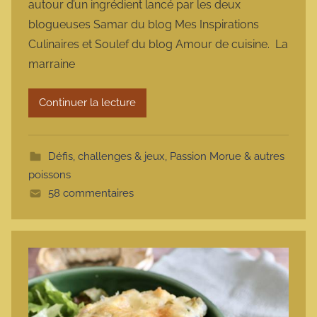
autour d’un ingrédient lancé par les deux
m
blogueuses Samar du blog Mes Inspirations
a
Culinaires et Soulef du blog Amour de cuisine. La
r
marraine
m
o
t
Continuer la lecture
t
e
Défis, challenges & jeux
,
Passion Morue & autres
poissons
58 commentaires