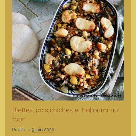
Blettes, pois chiches et halloumi au
four
Publié le
9 juin 2026
p