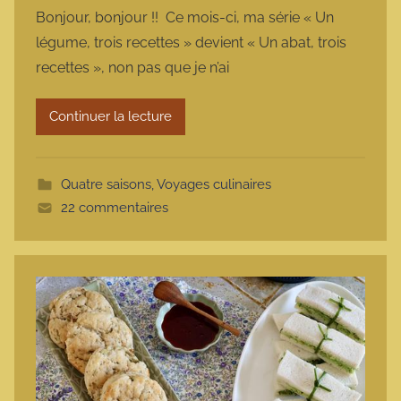
a
Bonjour, bonjour !! Ce mois-ci, ma série « Un
r
légume, trois recettes » devient « Un abat, trois
m
recettes », non pas que je n’ai
a
r
Continuer la lecture
m
o
t
Quatre saisons
,
Voyages culinaires
t
22 commentaires
e