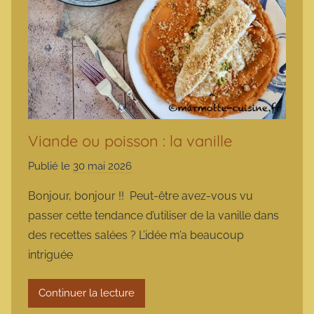
Viande ou poisson : la vanille
Publié le
30 mai 2026
p
a
Bonjour, bonjour !! Peut-être avez-vous vu
r
passer cette tendance d’utiliser de la vanille dans
m
des recettes salées ? L’idée m’a beaucoup
a
intriguée
r
m
Continuer la lecture
o
t