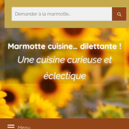
Aller au contenu
Rechercher
Rech
Marmotte cuisine… dilettante !
Une cuisine curieuse et
éclectique
Menu