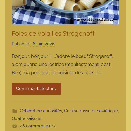
Foies de volailles Stroganoff
Publié le
26 juin 2026
p
a
Bonjour, bonjour !! J’adore le bœuf Stroganoff,
r
alors quand une lectrice (manifestement, c’est
m
Béa) m’a proposé de cuisiner des foies de
a
r
Continuer la lecture
m
o
t
Cabinet de curiosités
,
Cuisine russe et soviétique
,
t
Quatre saisons
e
26 commentaires