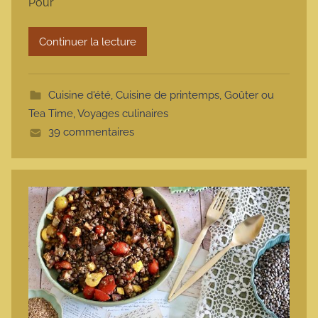
Pour
r
m
Continuer la lecture
o
t
t
Cuisine d'été
,
Cuisine de printemps
,
Goûter ou
e
Tea Time
,
Voyages culinaires
39 commentaires