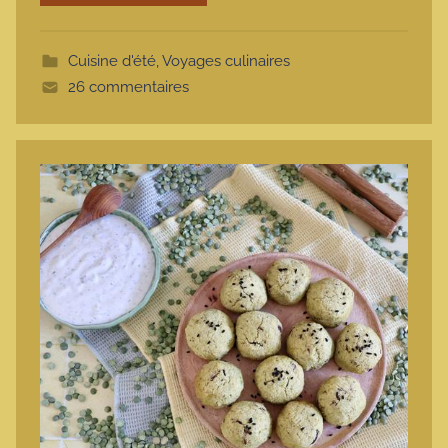
o
t
Cuisine d'été
,
Voyages culinaires
t
26 commentaires
e