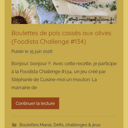
Boulettes de pois cassés aux olives
(Foodista Challenge #134)
Publié le
15 juin 2026
p
a
Bonjour, bonjour !! Avec cette recette, je participe
r
à la Foodista Challenge #134, un jeu créé par
m
Stéphanie de Cuisine-moi un mouton. La
a
marraine de
r
m
Continuer la lecture
o
t
t
Boulettes Mania
,
Défis, challenges & jeux
e