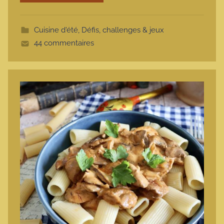
t
t
Cuisine d'été
,
Défis, challenges & jeux
e
44 commentaires