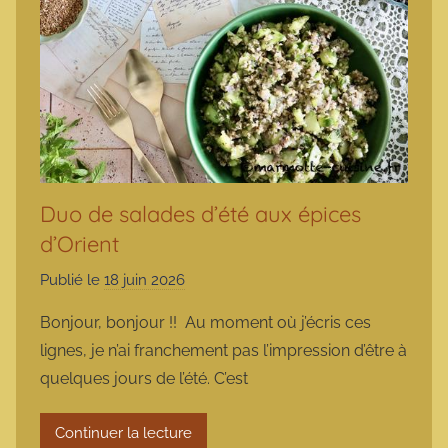
Duo de salades d’été aux épices
d’Orient
Publié le
18 juin 2026
p
a
Bonjour, bonjour !! Au moment où j’écris ces
r
lignes, je n’ai franchement pas l’impression d’être à
m
quelques jours de l’été. C’est
a
r
Continuer la lecture
m