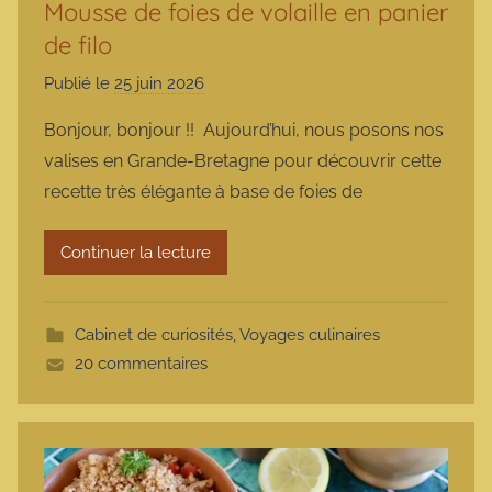
Mousse de foies de volaille en panier
de filo
Publié le
25 juin 2026
p
a
Bonjour, bonjour !! Aujourd’hui, nous posons nos
r
valises en Grande-Bretagne pour découvrir cette
m
recette très élégante à base de foies de
a
r
Continuer la lecture
m
o
t
Cabinet de curiosités
,
Voyages culinaires
t
20 commentaires
e