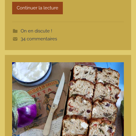
r
Continuer la lecture
m
o
t
On en discute !
t
34 commentaires
e