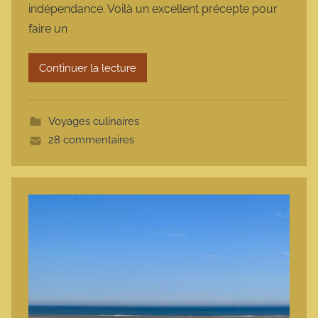
indépendance. Voilà un excellent précepte pour
a
faire un
r
m
Continuer la lecture
o
t
t
Voyages culinaires
e
28 commentaires