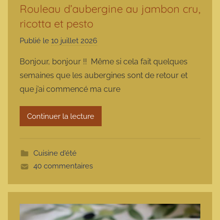
Rouleau d’aubergine au jambon cru,
ricotta et pesto
Publié le
10 juillet 2026
p
a
Bonjour, bonjour !! Même si cela fait quelques
r
semaines que les aubergines sont de retour et
m
que j’ai commencé ma cure
a
r
Continuer la lecture
m
o
t
Cuisine d'été
t
40 commentaires
e