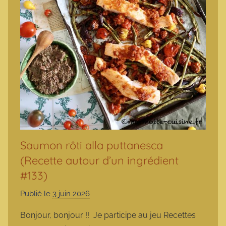
Saumon rôti alla puttanesca
(Recette autour d’un ingrédient
#133)
Publié le
3 juin 2026
p
a
Bonjour, bonjour !! Je participe au jeu Recettes
r