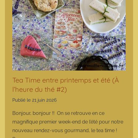
Tea Time entre printemps et été (À
l’heure du thé #2)
Publié le
21 juin 2026
p
a
Bonjour, bonjour !! On se retrouve en ce
r
magnifique premier week-end de l’été pour notre
m
nouveau rendez-vous gourmand, le tea time !
a