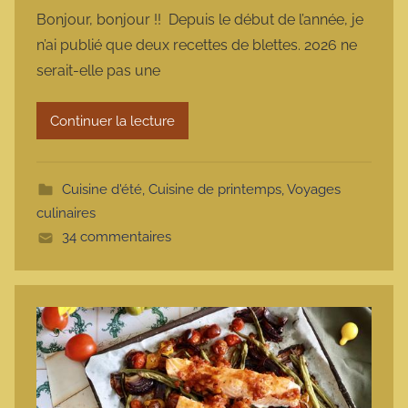
a
Bonjour, bonjour !! Depuis le début de l’année, je
r
n’ai publié que deux recettes de blettes. 2026 ne
m
serait-elle pas une
a
r
Continuer la lecture
m
o
t
Cuisine d'été
,
Cuisine de printemps
,
Voyages
t
culinaires
e
34 commentaires