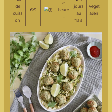
24
de
jours
Végét
€€
heure
cuiss
au
alien
s
on
frais