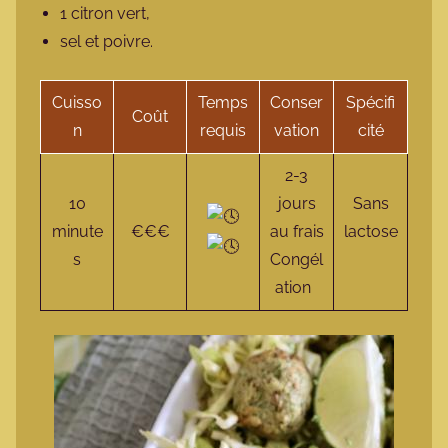
1 citron vert,
sel et poivre.
Cuisso
Temps
Conser
Spécifi
Coût
n
requis
vation
cité
2-3
10
jours
Sans
minute
€€€
au frais
lactose
s
Congél
ation