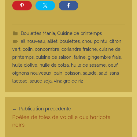
Boulettes Mania
,
Cuisine de printemps
ail nouveau
,
aillet
,
boulettes
,
chou pointu
,
citron
vert
,
colin
,
concombre
,
coriandre fraîche
,
cuisine de
printemps
,
cuisine de saison
,
farine
,
gingembre frais
,
huile d'olive
,
huile de colza
,
huile de sésame
,
oeuf
,
oignons nouveaux
,
pain
,
poisson
,
salade
,
salé
,
sans
lactose
,
sauce soja
,
vinaigre de riz
Navigation de l’article
Publication précédente
Poêlée de foies de volaille aux haricots
noirs