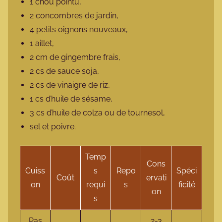
1 chou pointu,
2 concombres de jardin,
4 petits oignons nouveaux,
1 aillet,
2 cm de gingembre frais,
2 cs de sauce soja,
2 cs de vinaigre de riz,
1 cs d’huile de sésame,
3 cs d’huile de colza ou de tournesol,
sel et poivre.
Temp
Cons
Cuiss
s
Repo
Spéci
Coût
ervati
on
requi
s
ficité
on
s
Pas
2-3