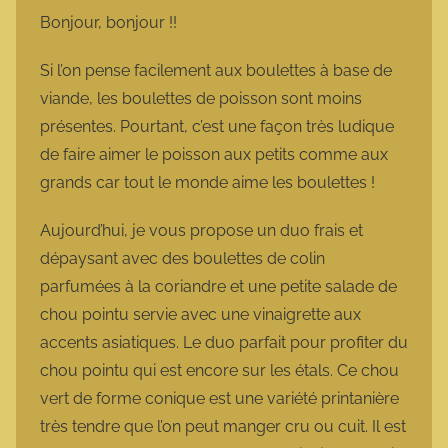
m
Bonjour, bonjour !!
a
r
Si l’on pense facilement aux boulettes à base de
m
viande, les boulettes de poisson sont moins
o
présentes. Pourtant, c’est une façon très ludique
t
de faire aimer le poisson aux petits comme aux
t
grands car tout le monde aime les boulettes !
e
Aujourd’hui, je vous propose un duo frais et
dépaysant avec des boulettes de colin
parfumées à la coriandre et une petite salade de
chou pointu servie avec une vinaigrette aux
accents asiatiques. Le duo parfait pour profiter du
chou pointu qui est encore sur les étals. Ce chou
vert de forme conique est une variété printanière
très tendre que l’on peut manger cru ou cuit. Il est