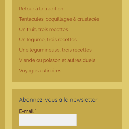
Retour à la tradition
Tentacules, coquillages & crustacés
Un fruit, trois recettes
Un légume, trois recettes
Une légumineuse, trois recettes
Viande ou poisson et autres duels
Voyages culinaires
Abonnez-vous à la newsletter
E-mail
*