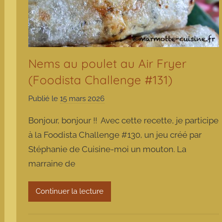
Nems au poulet au Air Fryer
(Foodista Challenge #131)
Publié le
15 mars 2026
p
a
Bonjour, bonjour !! Avec cette recette, je participe
r
à la Foodista Challenge #130, un jeu créé par
m
Stéphanie de Cuisine-moi un mouton. La
a
marraine de
r
m
o
Continuer la lecture
t
t