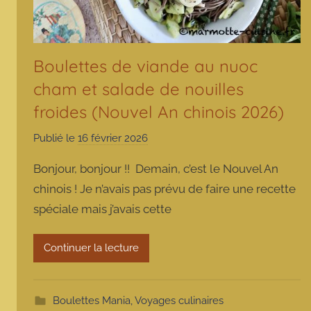
Boulettes de viande au nuoc
cham et salade de nouilles
froides (Nouvel An chinois 2026)
Publié le
16 février 2026
p
a
Bonjour, bonjour !! Demain, c’est le Nouvel An
r
chinois ! Je n’avais pas prévu de faire une recette
m
spéciale mais j’avais cette
a
r
m
Continuer la lecture
o
t
t
Boulettes Mania
,
Voyages culinaires