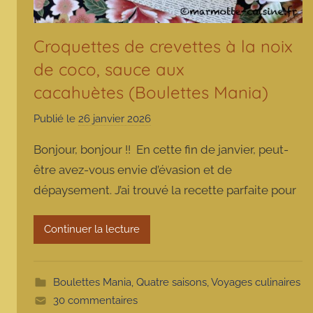
Croquettes de crevettes à la noix
de coco, sauce aux
cacahuètes (Boulettes Mania)
Publié le
26 janvier 2026
p
a
Bonjour, bonjour !! En cette fin de janvier, peut-
r
être avez-vous envie d’évasion et de
m
dépaysement. J’ai trouvé la recette parfaite pour
a
r
m
Continuer la lecture
o
t
t
Boulettes Mania
,
Quatre saisons
,
Voyages culinaires
e
30 commentaires