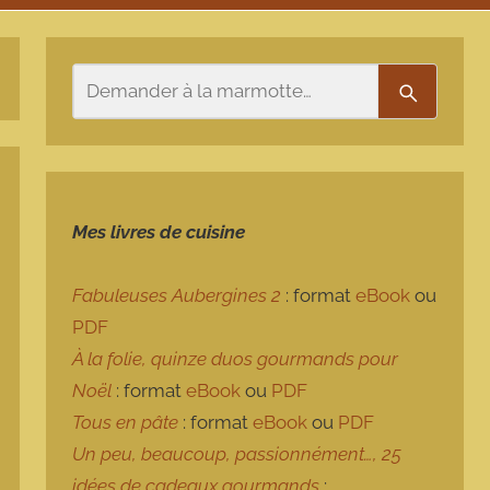
Rechercher
Recherch
Mes livres de cuisine
Fabuleuses Aubergines 2
: format
eBook
ou
PDF
À la folie, quinze duos gourmands pour
Noël
: format
eBook
ou
PDF
Tous en pâte
: format
eBook
ou
PDF
Un peu, beaucoup, passionnément…, 25
idées de cadeaux gourmands
: