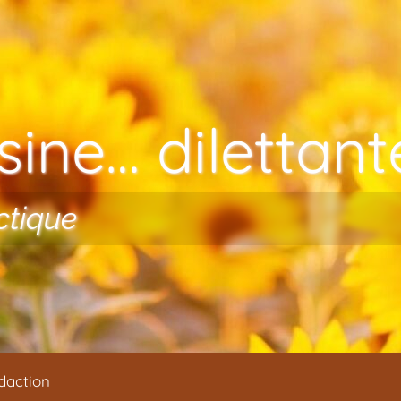
ine… dilettante
ctique
daction