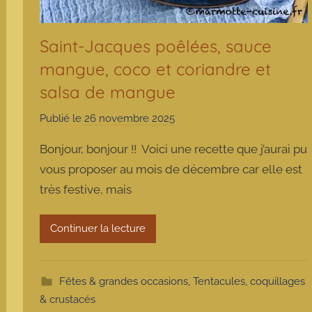
Saint-Jacques poêlées, sauce
mangue, coco et coriandre et
salsa de mangue
Publié le
26 novembre 2025
p
a
Bonjour, bonjour !! Voici une recette que j’aurai pu
r
vous proposer au mois de décembre car elle est
m
très festive, mais
a
r
m
Continuer la lecture
o
t
t
Fêtes & grandes occasions
,
Tentacules, coquillages
e
& crustacés