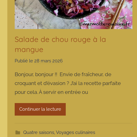
Salade de chou rouge à la
mangue
Publié le
28 mars 2026
p
a
Bonjour, bonjour !! Envie de fraîcheur, de
r
croquant et d’évasion ? J’ai la recette parfaite
m
pour cela. À servir en entrée ou
a
r
m
Continuer la lecture
o
t
t
Quatre saisons
,
Voyages culinaires