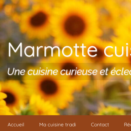
Aller au contenu
Marmotte cuis
Une cuisine curieuse et écle
Accueil
Ma cuisine tradi
Contact
Ré