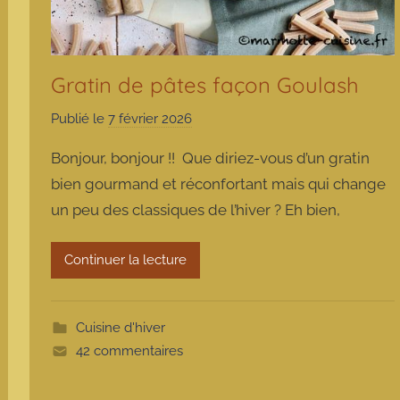
Gratin de pâtes façon Goulash
Publié le
7 février 2026
p
a
Bonjour, bonjour !! Que diriez-vous d’un gratin
r
bien gourmand et réconfortant mais qui change
m
un peu des classiques de l’hiver ? Eh bien,
a
r
m
Continuer la lecture
o
t
t
Cuisine d'hiver
e
42 commentaires