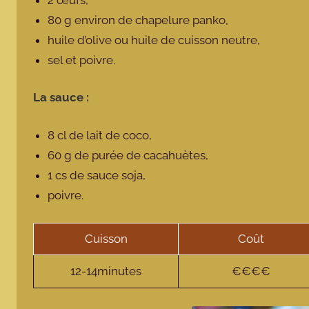
80 g environ de chapelure panko,
huile d’olive ou huile de cuisson neutre,
sel et poivre.
La sauce :
8 cl de lait de coco,
60 g de purée de cacahuètes,
1 cs de sauce soja,
poivre.
Cuisson
Coût
12-14minutes
€€€€