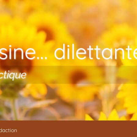
ine… dilettante
ctique
daction