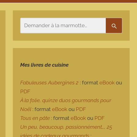
Rechercher
Recherch
Mes livres de cuisine
Fabuleuses Aubergines 2
: format
eBook
ou
PDF
À la folie, quinze duos gourmands pour
Noël
: format
eBook
ou
PDF
Tous en pâte
: format
eBook
ou
PDF
Un peu, beaucoup, passionnément…, 25
idées de cadeaux gourmands
: