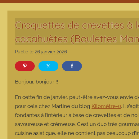
Croquettes de crevettes à 
cacahuètes (Boulettes Man
Publié le
26 janvier 2026
p
a
r
m
Bonjour, bonjour !!
a
r
En cette fin de janvier, peut-être avez-vous envie d
m
pour cela chez Martine du blog
Kilomètre-0
. Il s’a
o
fondantes à l’intérieur à base de crevettes et de 
t
savoureuse et crémeuse. C’est un duo très gourmand 
t
e
cuisine asiatique, elle ne contient pas beaucoup d’ing