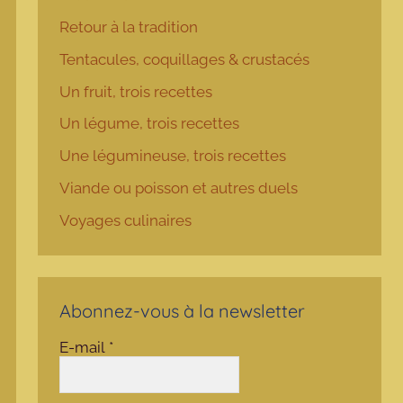
Retour à la tradition
Tentacules, coquillages & crustacés
Un fruit, trois recettes
Un légume, trois recettes
Une légumineuse, trois recettes
Viande ou poisson et autres duels
Voyages culinaires
Abonnez-vous à la newsletter
E-mail
*