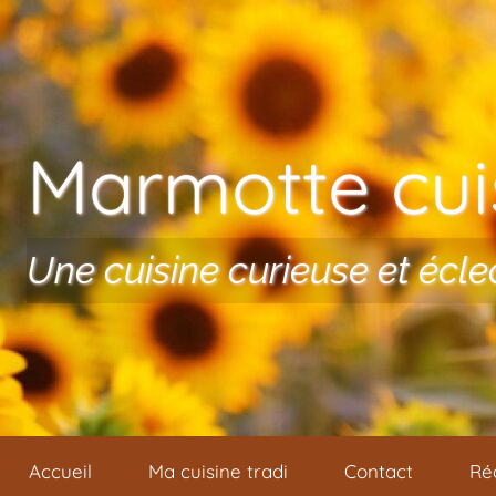
Aller au contenu
Marmotte cuis
Une cuisine curieuse et écle
Accueil
Ma cuisine tradi
Contact
Ré