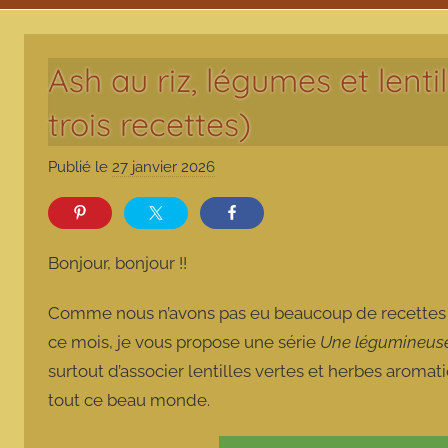
Ash au riz, légumes et lent
trois recettes)
Publié le
27 janvier 2026
p
a
r
m
Bonjour, bonjour !!
a
r
Comme nous n’avons pas eu beaucoup de recettes à 
m
ce mois, je vous propose une série
Une légumineuse,
o
surtout d’associer lentilles vertes et herbes aromat
t
tout ce beau monde.
t
e