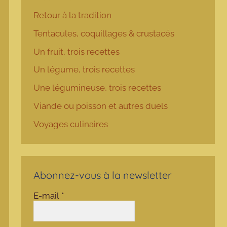
Retour à la tradition
Tentacules, coquillages & crustacés
Un fruit, trois recettes
Un légume, trois recettes
Une légumineuse, trois recettes
Viande ou poisson et autres duels
Voyages culinaires
Abonnez-vous à la newsletter
E-mail
*