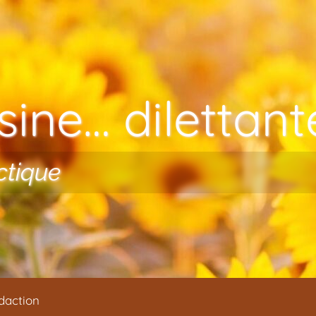
ine… dilettante
ctique
daction