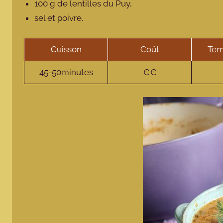
100 g de lentilles du Puy,
sel et poivre.
Cuisson
Coût
Tem
45-50minutes
€€