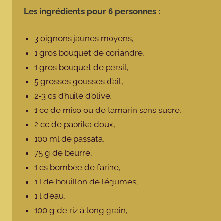
Les ingrédients pour 6 personnes :
3 oignons jaunes moyens,
1 gros bouquet de coriandre,
1 gros bouquet de persil,
5 grosses gousses d’ail,
2-3 cs d’huile d’olive,
1 cc de miso ou de tamarin sans sucre,
2 cc de paprika doux,
100 ml de passata,
75 g de beurre,
1 cs bombée de farine,
1 l de bouillon de légumes,
1 l d’eau,
100 g de riz à long grain,