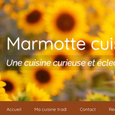
Aller au contenu
Marmotte cuis
Une cuisine curieuse et écle
Accueil
Ma cuisine tradi
Contact
Ré