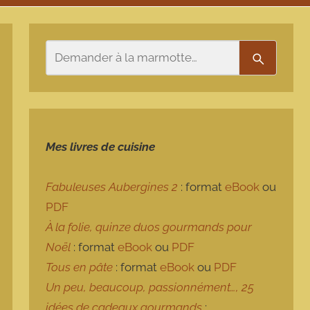
Rechercher
Recherch
Mes livres de cuisine
Fabuleuses Aubergines 2
: format
eBook
ou
PDF
À la folie, quinze duos gourmands pour
Noël
: format
eBook
ou
PDF
Tous en pâte
: format
eBook
ou
PDF
Un peu, beaucoup, passionnément…, 25
idées de cadeaux gourmands
: