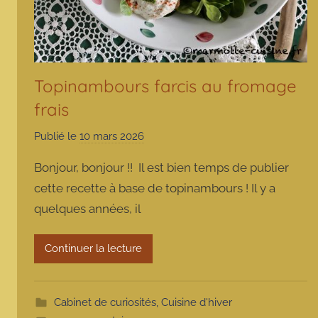
Topinambours farcis au fromage
frais
Publié le
10 mars 2026
p
a
Bonjour, bonjour !! Il est bien temps de publier
r
cette recette à base de topinambours ! Il y a
m
quelques années, il
a
r
m
Continuer la lecture
o
t
t
Cabinet de curiosités
,
Cuisine d'hiver