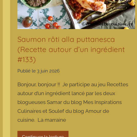
Saumon rôti alla puttanesca
(Recette autour d’un ingrédient
#133)
Publié le
3 juin 2026
p
a
Bonjour, bonjour !! Je participe au jeu Recettes
r
autour d’un ingrédient lancé par les deux
m
blogueuses Samar du blog Mes Inspirations
a
Culinaires et Soulef du blog Amour de
r
m
cuisine. La marraine
o
t