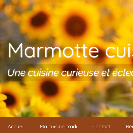
Aller au contenu
Marmotte cuis
Une cuisine curieuse et écle
Accueil
Ma cuisine tradi
Contact
Ré