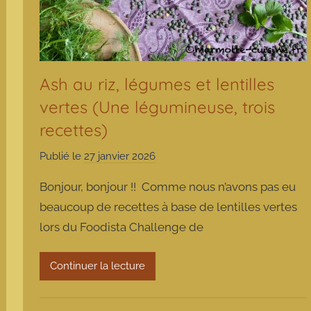
Ash au riz, légumes et lentilles
vertes (Une légumineuse, trois
recettes)
Publié le
27 janvier 2026
p
a
Bonjour, bonjour !! Comme nous n’avons pas eu
r
beaucoup de recettes à base de lentilles vertes
m
lors du Foodista Challenge de
a
r
m
Continuer la lecture
o
t