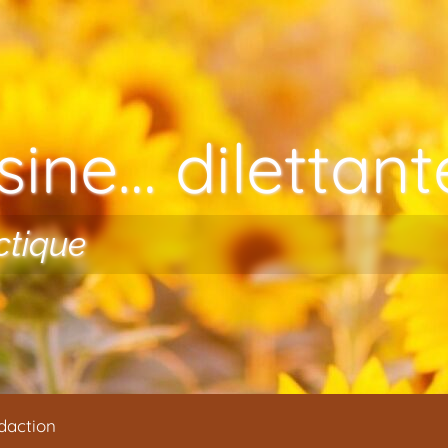
ine… dilettante
ctique
daction