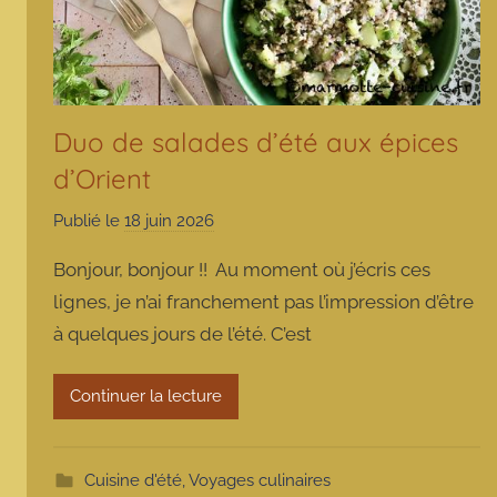
Duo de salades d’été aux épices
d’Orient
Publié le
18 juin 2026
p
a
Bonjour, bonjour !! Au moment où j’écris ces
r
lignes, je n’ai franchement pas l’impression d’être
m
à quelques jours de l’été. C’est
a
r
m
Continuer la lecture
o
t
t
Cuisine d'été
,
Voyages culinaires