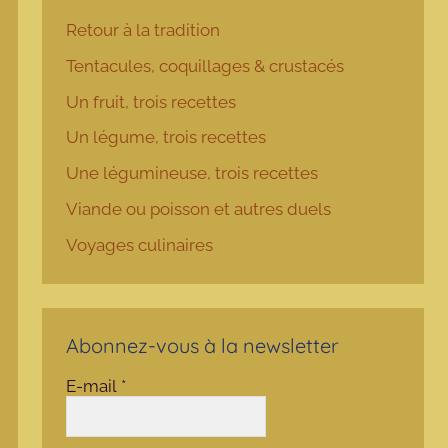
Retour à la tradition
Tentacules, coquillages & crustacés
Un fruit, trois recettes
Un légume, trois recettes
Une légumineuse, trois recettes
Viande ou poisson et autres duels
Voyages culinaires
Abonnez-vous à la newsletter
E-mail
*