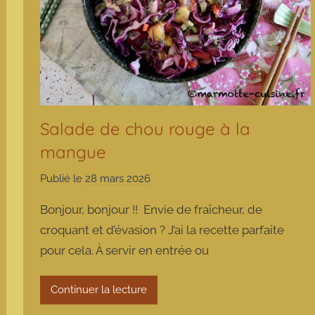
Salade de chou rouge à la
mangue
Publié le
28 mars 2026
p
a
Bonjour, bonjour !! Envie de fraîcheur, de
r
croquant et d’évasion ? J’ai la recette parfaite
m
pour cela. À servir en entrée ou
a
r
m
Continuer la lecture
o