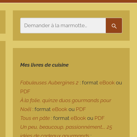
Rechercher
Recherch
Mes livres de cuisine
Fabuleuses Aubergines 2
: format
eBook
ou
PDF
À la folie, quinze duos gourmands pour
Noël
: format
eBook
ou
PDF
Tous en pâte
: format
eBook
ou
PDF
Un peu, beaucoup, passionnément…, 25
idées de cadeaux gourmands
: