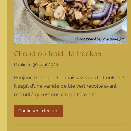
Chaud ou froid : le freekeh
Publié le
30 avril 2026
p
a
Bonjour, bonjour !! Connaissez-vous le freekeh ?
r
Il s’agit d’une variété de blé vert récolté avant
m
maturité qui est ensuite grillé avant
a
r
m
Continuer la lecture
o
t