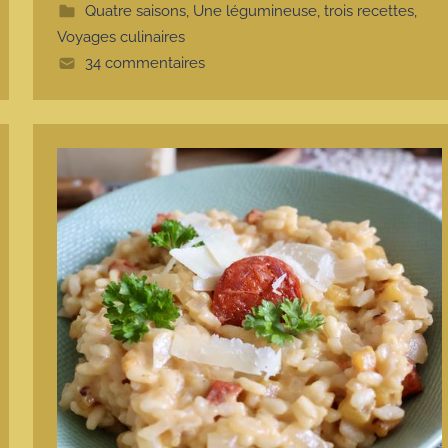
t
Quatre saisons
,
Une légumineuse, trois recettes
,
e
Voyages culinaires
34 commentaires