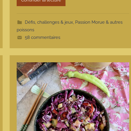
Continuer la lecture
t
e
Défis, challenges & jeux
,
Passion Morue & autres
poissons
58 commentaires