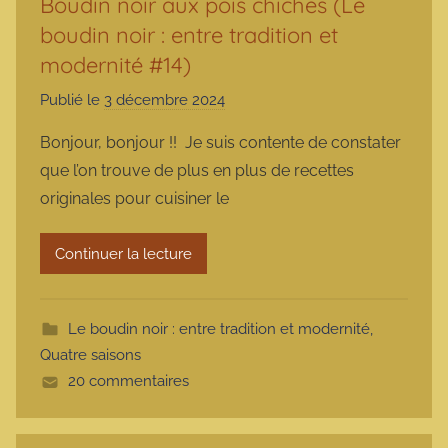
Boudin noir aux pois chiches (Le
boudin noir : entre tradition et
modernité #14)
Publié le
3 décembre 2024
p
a
Bonjour, bonjour !! Je suis contente de constater
r
que l’on trouve de plus en plus de recettes
m
originales pour cuisiner le
a
r
Continuer la lecture
m
o
t
Le boudin noir : entre tradition et modernité
,
t
Quatre saisons
e
20 commentaires