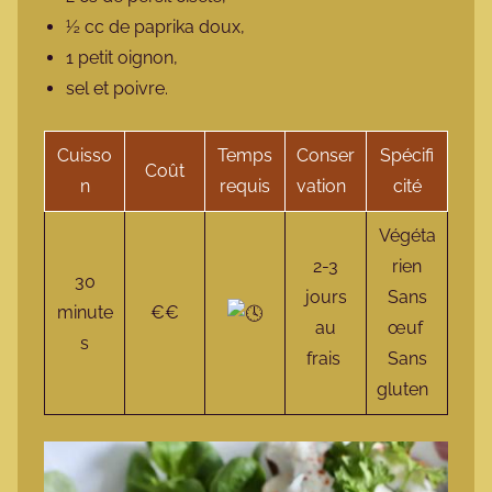
½ cc de paprika doux,
1 petit oignon,
sel et poivre.
Cuisso
Temps
Conser
Spécifi
Coût
n
requis
vation
cité
Végéta
2-3
rien
30
jours
Sans
minute
€€
au
œuf
s
frais
Sans
gluten