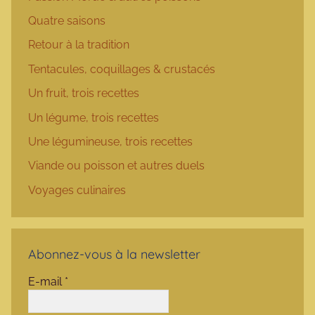
Quatre saisons
Retour à la tradition
Tentacules, coquillages & crustacés
Un fruit, trois recettes
Un légume, trois recettes
Une légumineuse, trois recettes
Viande ou poisson et autres duels
Voyages culinaires
Abonnez-vous à la newsletter
E-mail
*