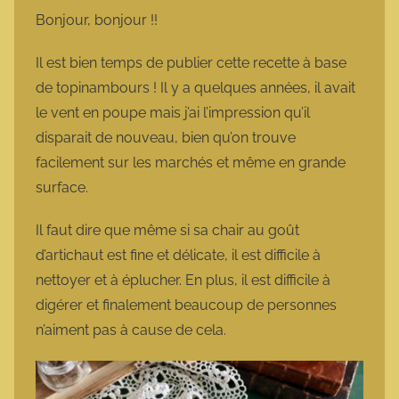
m
Bonjour, bonjour !!
a
r
Il est bien temps de publier cette recette à base
m
de topinambours ! Il y a quelques années, il avait
o
le vent en poupe mais j’ai l’impression qu’il
t
disparait de nouveau, bien qu’on trouve
t
facilement sur les marchés et même en grande
e
surface.
Il faut dire que même si sa chair au goût
d’artichaut est fine et délicate, il est difficile à
nettoyer et à éplucher. En plus, il est difficile à
digérer et finalement beaucoup de personnes
n’aiment pas à cause de cela.