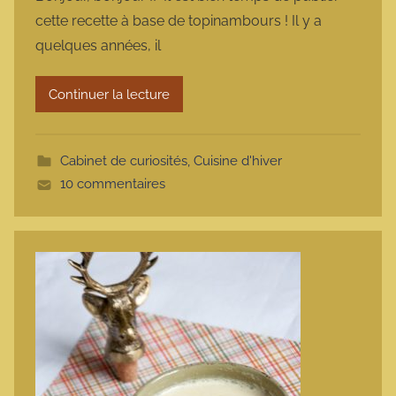
r
cette recette à base de topinambours ! Il y a
m
quelques années, il
a
r
Continuer la lecture
m
o
t
Cabinet de curiosités
,
Cuisine d'hiver
t
10 commentaires
e