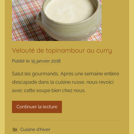
Velouté de topinambour au curry
Publié le
15 janvier 2018
p
a
Salut les gourmands, Après une semaine entière
r
d’escapade dans la cuisine russe, nous revoici
m
avec cette soupe bien chez nous.
a
r
Continuer la lecture
m
o
t
Cuisine d'hiver
t