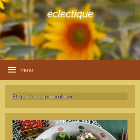
éclectique
Menu
Étiquette :
topinambour