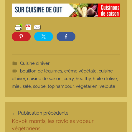
Cuisine d'hiver
bouillon de légumes
,
crème végétale
,
cuisine
d'hiver
,
cuisine de saison
,
curry
,
healthy
,
huile d'olive
,
miel
,
salé
,
soupe
,
topinambour
,
végétarien
,
velouté
Navigation de l’article
Publication précédente
Kovok mantis, les ravioles vapeur
végétariens