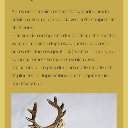
a
r
Après une semaine entière d’escapade dans la
m
cuisine russe, nous revoici avec cette soupe bien
o
chez nous.
t
Bien sûr, rien n’empêche d’ensoleiller cette recette
t
avec un mélange d’épices auquel nous avons
e
accès et selon ses goûts. Ici, j’ai choisi le curry qui
surprenamment se marie très bien avec le
topinambour. Le plus dur dans cette recette est
d’éplucher les topinambours, ces légumes un
peu biscornus.