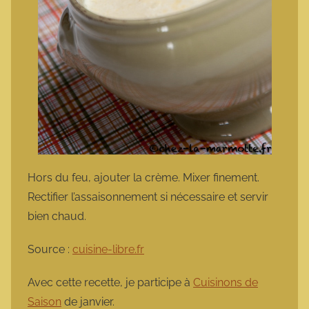
Hors du feu, ajouter la crème. Mixer finement.
Rectifier l’assaisonnement si nécessaire et servir
bien chaud.
Source :
cuisine-libre.fr
Avec cette recette, je participe à
Cuisinons de
Saison
de janvier.