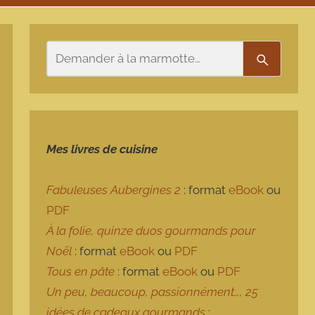
Rechercher
Recherch
Mes livres de cuisine
Fabuleuses Aubergines 2
: format
eBook
ou
PDF
À la folie, quinze duos gourmands pour
Noël
: format
eBook
ou
PDF
Tous en pâte
: format
eBook
ou
PDF
Un peu, beaucoup, passionnément…, 25
idées de cadeaux gourmands
: