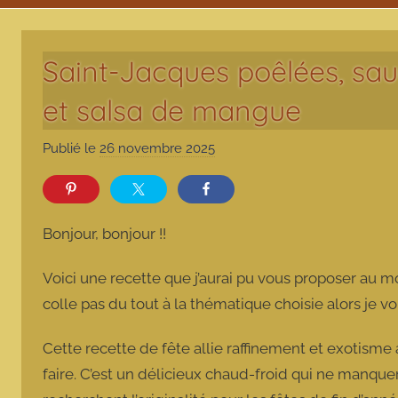
Saint-Jacques poêlées, sa
et salsa de mangue
Publié le
26 novembre 2025
p
a
r
m
Bonjour, bonjour !!
a
r
Voici une recette que j’aurai pu vous proposer au mo
m
colle pas du tout à la thématique choisie alors je v
o
t
Cette recette de fête allie raffinement et exotisme 
t
faire. C’est un délicieux chaud-froid qui ne manque
e