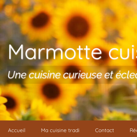
Aller au contenu
Marmotte cuis
Une cuisine curieuse et écle
Accueil
Ma cuisine tradi
Contact
Ré