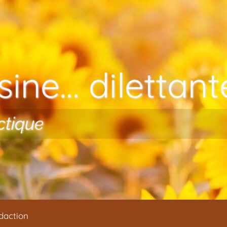
ine… dilettante
ctique
daction