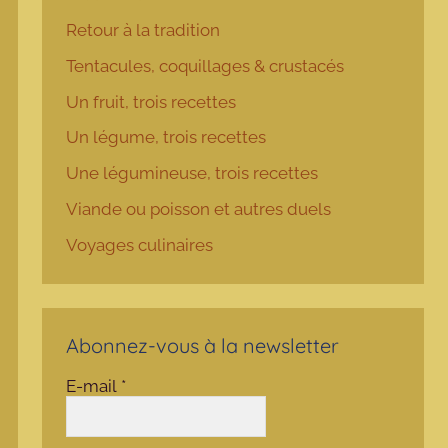
Retour à la tradition
Tentacules, coquillages & crustacés
Un fruit, trois recettes
Un légume, trois recettes
Une légumineuse, trois recettes
Viande ou poisson et autres duels
Voyages culinaires
Abonnez-vous à la newsletter
E-mail
*