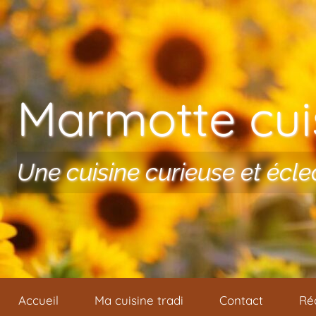
Aller au contenu
Marmotte cuis
Une cuisine curieuse et écle
Accueil
Ma cuisine tradi
Contact
Ré