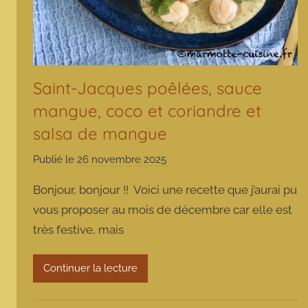
Saint-Jacques poêlées, sauce
mangue, coco et coriandre et
salsa de mangue
Publié le
26 novembre 2025
p
a
Bonjour, bonjour !! Voici une recette que j’aurai pu
r
vous proposer au mois de décembre car elle est
m
très festive, mais
a
r
m
Continuer la lecture
o
t