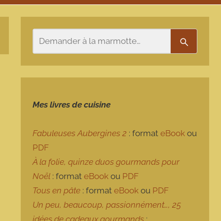
Rechercher
Recherch
Mes livres de cuisine
Fabuleuses Aubergines 2
: format
eBook
ou
PDF
À la folie, quinze duos gourmands pour
Noël
: format
eBook
ou
PDF
Tous en pâte
: format
eBook
ou
PDF
Un peu, beaucoup, passionnément…, 25
idées de cadeaux gourmands
: