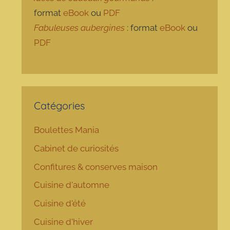
format
eBook
ou
PDF
Fabuleuses aubergines
: format
eBook
ou
PDF
Catégories
Boulettes Mania
Cabinet de curiosités
Confitures & conserves maison
Cuisine d'automne
Cuisine d'été
Cuisine d'hiver