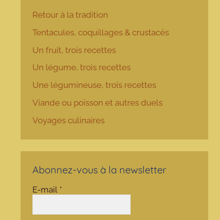
Retour à la tradition
Tentacules, coquillages & crustacés
Un fruit, trois recettes
Un légume, trois recettes
Une légumineuse, trois recettes
Viande ou poisson et autres duels
Voyages culinaires
Abonnez-vous à la newsletter
E-mail
*