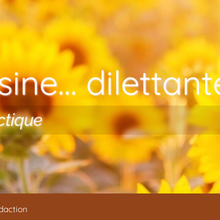
ine… dilettante
ctique
daction