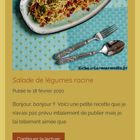
Salade de légumes racine
Publié le
18 février 2020
p
a
Bonjour, bonjour !! Voici une petite recette que je
r
n’avais pas prévu initialement de publier mais je
m
l’ai tellement aimée que
a
r
Continuer la lecture
m