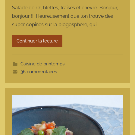
a
Salade de riz, blettes, fraises et chèvre Bonjour,
r
bonjour !! Heureusement que l’on trouve des
m
super copines sur la blogosphère, qui
a
r
Continuer la lecture
m
o
t
Cuisine de printemps
t
36 commentaires
e