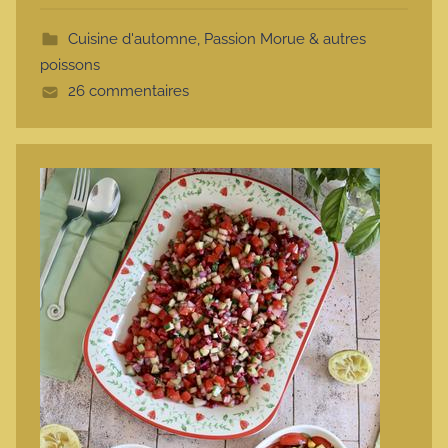
t
Cuisine d'automne
,
Passion Morue & autres
t
poissons
e
26 commentaires