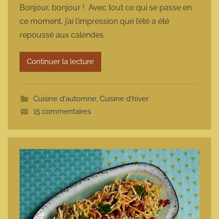
Bonjour, bonjour ! Avec tout ce qui se passe en
r
ce moment, j’ai l’impression que l’été a été
m
repoussé aux calendes
a
r
Continuer la lecture
m
o
t
Cuisine d'automne
,
Cuisine d'hiver
t
15 commentaires
e