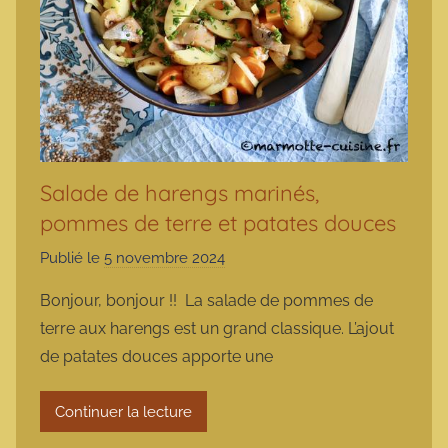
Salade de harengs marinés,
pommes de terre et patates douces
Publié le
5 novembre 2024
p
a
Bonjour, bonjour !! La salade de pommes de
r
terre aux harengs est un grand classique. L’ajout
m
de patates douces apporte une
a
r
Continuer la lecture
m
o