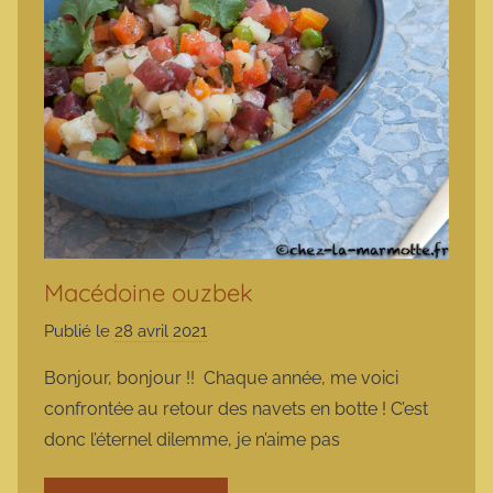
Macédoine ouzbek
Publié le
28 avril 2021
p
a
Bonjour, bonjour !! Chaque année, me voici
r
confrontée au retour des navets en botte ! C’est
m
donc l’éternel dilemme, je n’aime pas
a
r