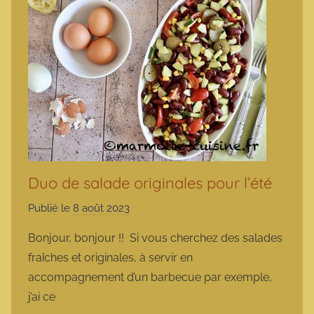
Duo de salade originales pour l’été
Publié le
8 août 2023
p
a
Bonjour, bonjour !! Si vous cherchez des salades
r
fraîches et originales, à servir en
m
accompagnement d’un barbecue par exemple,
a
j’ai ce
r