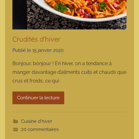
Crudités d’hiver
Publié le
15 janvier 2020
p
a
Bonjour, bonjour ! En hiver, on a tendance à
r
manger davantage d’aliments cuits et chauds que
m
crus et froids, ce qui
a
r
Continuer la lecture
m
o
t
Cuisine d'hiver
t
20 commentaires
e