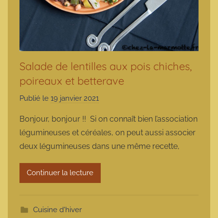
Salade de lentilles aux pois chiches,
poireaux et betterave
Publié le
19 janvier 2021
p
a
Bonjour, bonjour !! Si on connaît bien l’association
r
légumineuses et céréales, on peut aussi associer
m
deux légumineuses dans une même recette,
a
r
Continuer la lecture
m
o
t
Cuisine d'hiver
t