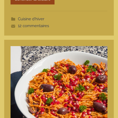
o
t
Cuisine d'hiver
t
12 commentaires
e