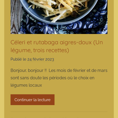
Céleri et rutabaga aigres-doux (Un
légume, trois recettes)
Publié le
24 février 2023
p
a
Bonjour, bonjour !! Les mois de février et de mars
r
sont sans doute les périodes où le choix en
m
légumes locaux
a
r
Continuer la lecture
m
o
t