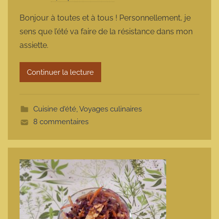
a
Bonjour à toutes et à tous ! Personnellement, je
r
sens que l’été va faire de la résistance dans mon
m
assiette.
a
r
Continuer la lecture
m
o
t
Cuisine d'été
,
Voyages culinaires
t
8 commentaires
e