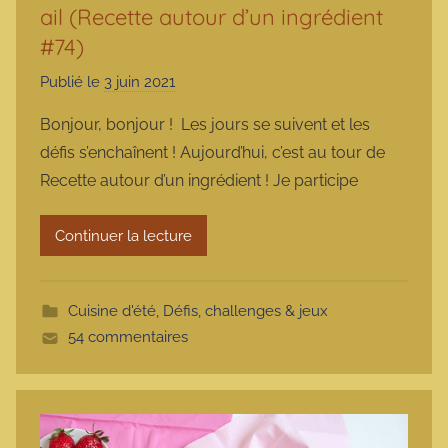
ail (Recette autour d’un ingrédient
#74)
Publié le
3 juin 2021
p
a
Bonjour, bonjour ! Les jours se suivent et les
r
défis s’enchaînent ! Aujourd’hui, c’est au tour de
m
Recette autour d’un ingrédient ! Je participe
a
r
Continuer la lecture
m
o
t
Cuisine d'été
,
Défis, challenges & jeux
t
54 commentaires
e