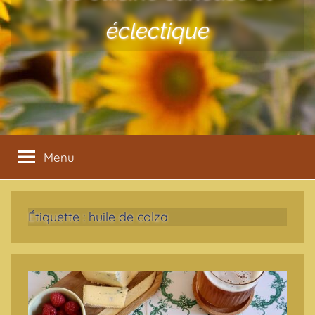
éclectique
Menu
Étiquette :
huile de colza