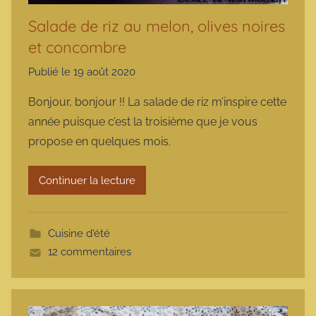
Salade de riz au melon, olives noires
et concombre
Publié le
19 août 2020
p
a
Bonjour, bonjour !! La salade de riz m’inspire cette
r
année puisque c’est la troisième que je vous
m
propose en quelques mois.
a
r
Continuer la lecture
m
o
t
Cuisine d'été
t
12 commentaires
e