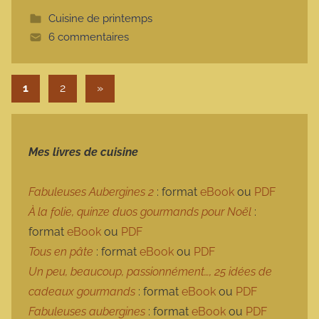
t
Cuisine de printemps
t
6 commentaires
e
Pagination des publications
Articles suivants
1
2
»
Mes livres de cuisine
Fabuleuses Aubergines 2
: format
eBook
ou
PDF
À la folie, quinze duos gourmands pour Noël
:
format
eBook
ou
PDF
Tous en pâte
: format
eBook
ou
PDF
Un peu, beaucoup, passionnément…, 25 idées de
cadeaux gourmands
: format
eBook
ou
PDF
Fabuleuses aubergines
: format
eBook
ou
PDF