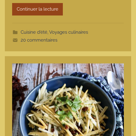
m
Continuer la lecture
o
t
t
Cuisine d'été
,
Voyages culinaires
e
20 commentaires