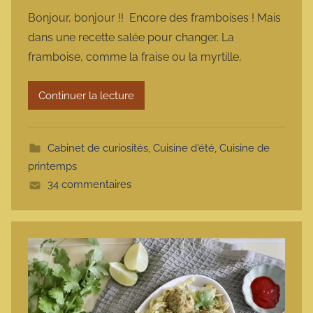
a
Bonjour, bonjour !! Encore des framboises ! Mais
r
dans une recette salée pour changer. La
m
framboise, comme la fraise ou la myrtille,
a
r
Continuer la lecture
m
o
t
Cabinet de curiosités
,
Cuisine d'été
,
Cuisine de
t
printemps
e
34 commentaires