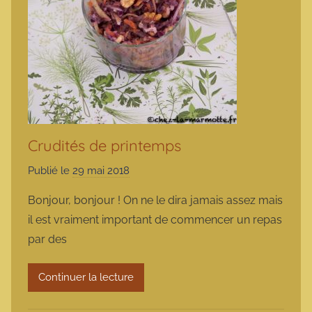
Crudités de printemps
Publié le
29 mai 2018
p
a
Bonjour, bonjour ! On ne le dira jamais assez mais
r
il est vraiment important de commencer un repas
m
par des
a
r
Continuer la lecture
m
o