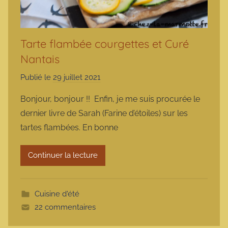
Tarte flambée courgettes et Curé
Nantais
Publié le
29 juillet 2021
p
a
Bonjour, bonjour !! Enfin, je me suis procurée le
r
dernier livre de Sarah (Farine d’étoiles) sur les
m
tartes flambées. En bonne
a
r
Continuer la lecture
m
o
t
Cuisine d'été
t
22 commentaires
e