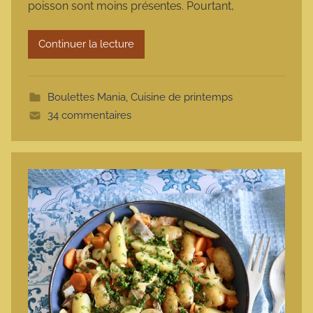
poisson sont moins présentes. Pourtant,
a
r
Continuer la lecture
m
o
t
Boulettes Mania
,
Cuisine de printemps
t
34 commentaires
e