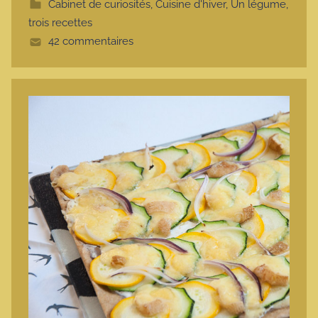
Cabinet de curiosités
,
Cuisine d'hiver
,
Un légume,
t
trois recettes
e
42 commentaires