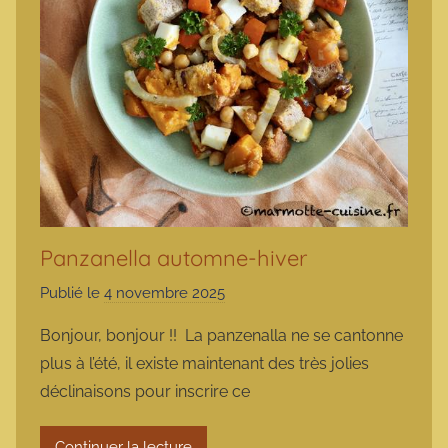
Panzanella automne-hiver
Publié le
4 novembre 2025
p
a
Bonjour, bonjour !! La panzenalla ne se cantonne
r
plus à l’été, il existe maintenant des très jolies
m
déclinaisons pour inscrire ce
a
r
Continuer la lecture