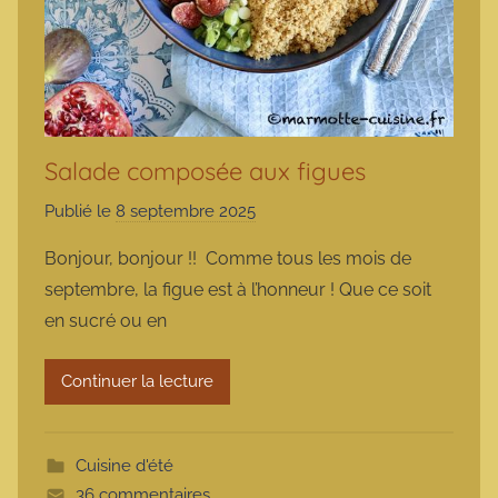
Salade composée aux figues
Publié le
8 septembre 2025
p
a
Bonjour, bonjour !! Comme tous les mois de
r
septembre, la figue est à l’honneur ! Que ce soit
m
en sucré ou en
a
r
Continuer la lecture
m
o
t
Cuisine d'été
t
36 commentaires