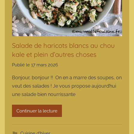
Salade de haricots blancs au chou
kale et plein d’autres choses
Publié le
17 mars 2026
p
a
Bonjour, bonjour !! On en a marre des soupes, on
r
veut des salades ! Je vous propose aujourd’hui
m
une salade bien nourrissante
a
r
Continuer la lecture
m
o
t
Cuisine d'hiver