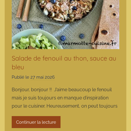
Salade de fenouil au thon, sauce au
bleu
Publié le
27 mai 2026
p
a
Bonjour, bonjour !! J’aime beaucoup le fenouil
r
mais je suis toujours en manque d’inspiration
m
pour le cuisiner. Heureusement, on peut toujours
a
r
Continuer la lecture
m
o