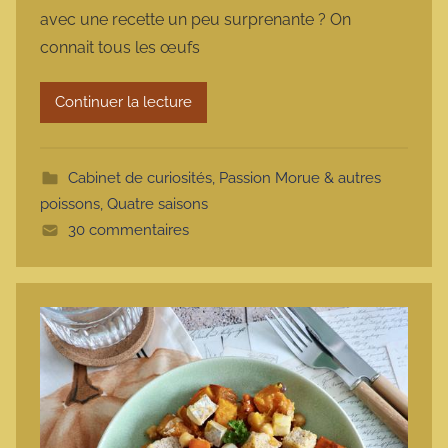
r
avec une recette un peu surprenante ? On
m
connait tous les œufs
a
r
Continuer la lecture
m
o
t
Cabinet de curiosités
,
Passion Morue & autres
t
poissons
,
Quatre saisons
e
30 commentaires