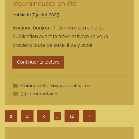
légumineuses en été
Publié le
7 juillet 2025
p
a
Bonjour, bonjour !! Dernière semaine de
r
publication avant la trêve estivale, je vous
m
préviens toute de suite, il va y avoir
a
r
Continuer la lecture
m
o
t
Cuisine d'été
,
Voyages culinaires
t
34 commentaires
e
Pagination des publications
Articles suivants
1
2
3
…
12
»