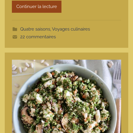
Continuer la lecture
m
o
t
Quatre saisons
,
Voyages culinaires
t
22 commentaires
e