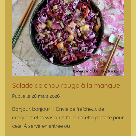
Salade de chou rouge à la mangue
Publié le
28 mars 2026
p
a
Bonjour, bonjour !! Envie de fraîcheur, de
r
croquant et d’évasion ? J’ai la recette parfaite pour
m
cela. À servir en entrée ou
a
r