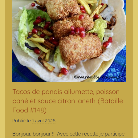
Tacos de panais allumette, poisson
pané et sauce citron-aneth (Bataille
Food #148)
Publié le
1 avril 2026
p
a
Bonjour, bonjour !! Avec cette recette je participe
r