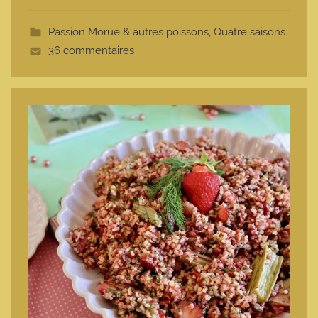
t
Passion Morue & autres poissons
,
Quatre saisons
t
36 commentaires
e