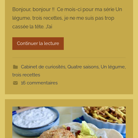
a
Bonjour, bonjour !! Ce mois-ci pour ma série Un
r
légume, trois recettes, je ne me suis pas trop
m
cassée la tête. J’ai
a
r
Continuer la lecture
m
o
t
Cabinet de curiosités
,
Quatre saisons
,
Un légume,
t
trois recettes
e
16 commentaires