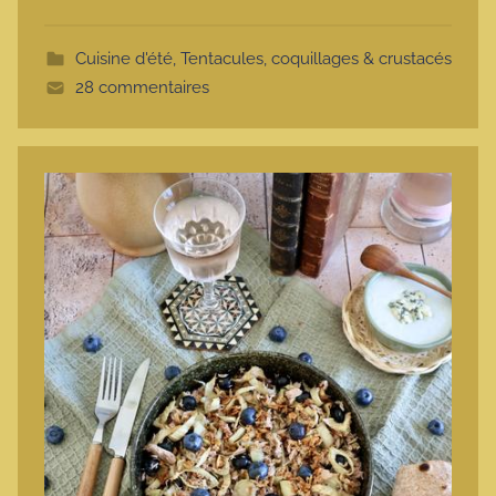
o
t
Cuisine d'été
,
Tentacules, coquillages & crustacés
t
28 commentaires
e