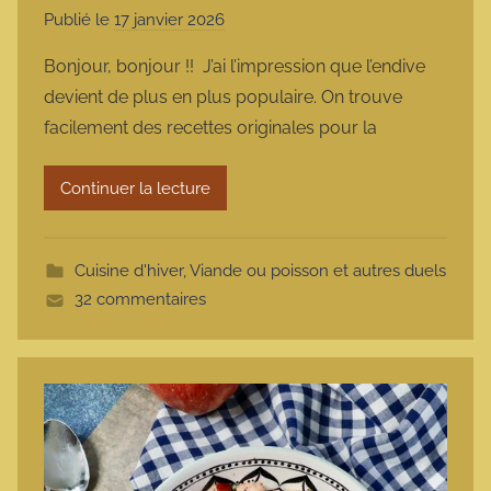
Publié le
17 janvier 2026
p
a
Bonjour, bonjour !! J’ai l’impression que l’endive
r
devient de plus en plus populaire. On trouve
m
facilement des recettes originales pour la
a
r
Continuer la lecture
m
o
t
Cuisine d'hiver
,
Viande ou poisson et autres duels
t
32 commentaires
e