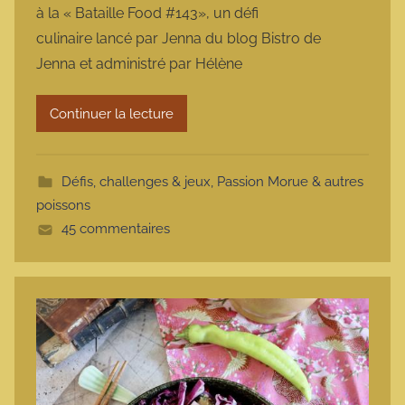
à la « Bataille Food #143», un défi
m
culinaire lancé par Jenna du blog Bistro de
a
Jenna et administré par Hélène
r
m
Continuer la lecture
o
t
t
Défis, challenges & jeux
,
Passion Morue & autres
e
poissons
45 commentaires