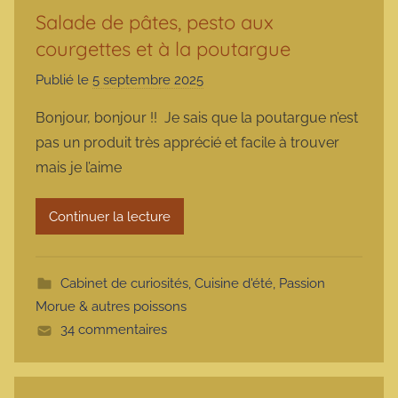
Salade de pâtes, pesto aux
courgettes et à la poutargue
Publié le
5 septembre 2025
p
a
Bonjour, bonjour !! Je sais que la poutargue n’est
r
pas un produit très apprécié et facile à trouver
m
mais je l’aime
a
r
Continuer la lecture
m
o
t
Cabinet de curiosités
,
Cuisine d'été
,
Passion
t
Morue & autres poissons
e
34 commentaires