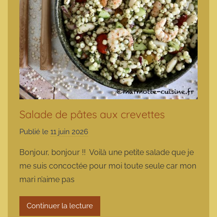
Salade de pâtes aux crevettes
Publié le
11 juin 2026
p
a
Bonjour, bonjour !! Voilà une petite salade que je
r
me suis concoctée pour moi toute seule car mon
m
mari n’aime pas
a
r
Continuer la lecture
m