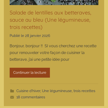
Salade de lentilles aux betteraves,
sauce au bleu (Une légumineuse,
trois recettes)
Publié le
28 janvier 2026
p
a
Bonjour, bonjour !! SI vous cherchez une recette
r
pour renouveler votre façon de cuisiner la
m
betterave, j’ai une petite idée pour
a
r
Continuer la lecture
m
o
t
Cuisine d'hiver
,
Une légumineuse, trois recettes
t
18 commentaires
e