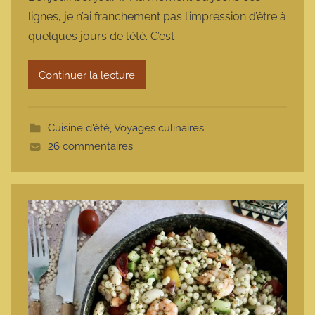
r
lignes, je n’ai franchement pas l’impression d’être à
m
quelques jours de l’été. C’est
a
r
Continuer la lecture
m
o
t
Cuisine d'été
,
Voyages culinaires
t
26 commentaires
e