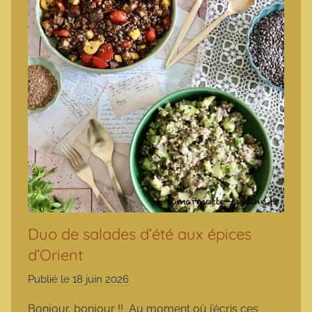
Duo de salades d’été aux épices
d’Orient
Publié le
18 juin 2026
p
a
Bonjour, bonjour !! Au moment où j’écris ces