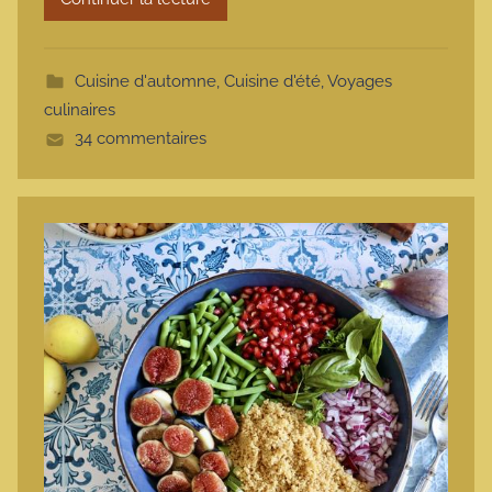
m
o
t
Cuisine d'automne
,
Cuisine d'été
,
Voyages
t
culinaires
e
34 commentaires