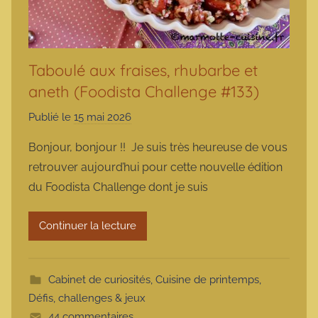
Taboulé aux fraises, rhubarbe et
aneth (Foodista Challenge #133)
Publié le
15 mai 2026
p
a
Bonjour, bonjour !! Je suis très heureuse de vous
r
retrouver aujourd’hui pour cette nouvelle édition
m
du Foodista Challenge dont je suis
a
r
Continuer la lecture
m
o
t
Cabinet de curiosités
,
Cuisine de printemps
,
t
Défis, challenges & jeux
e
44 commentaires