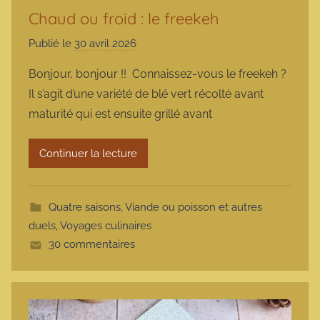
Chaud ou froid : le freekeh
Publié le
30 avril 2026
p
a
Bonjour, bonjour !! Connaissez-vous le freekeh ?
r
Il s’agit d’une variété de blé vert récolté avant
m
maturité qui est ensuite grillé avant
a
r
Continuer la lecture
m
o
t
Quatre saisons
,
Viande ou poisson et autres
t
duels
,
Voyages culinaires
e
30 commentaires