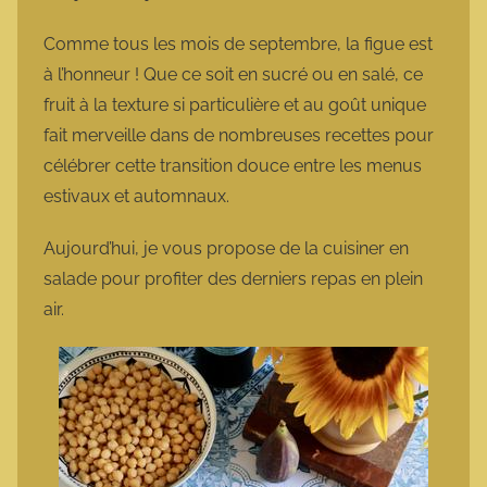
a
r
Comme tous les mois de septembre, la figue est
m
à l’honneur ! Que ce soit en sucré ou en salé, ce
o
fruit à la texture si particulière et au goût unique
t
fait merveille dans de nombreuses recettes pour
t
célébrer cette transition douce entre les menus
e
estivaux et automnaux.
Aujourd’hui, je vous propose de la cuisiner en
salade pour profiter des derniers repas en plein
air.