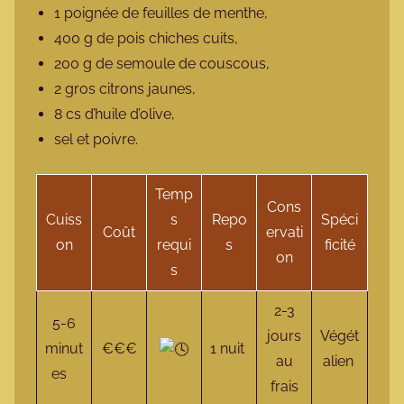
1 poignée de feuilles de menthe,
400 g de pois chiches cuits,
200 g de semoule de couscous,
2 gros citrons jaunes,
8 cs d’huile d’olive,
sel et poivre.
Temp
Cons
Cuiss
s
Repo
Spéci
Coût
ervati
on
requi
s
ficité
on
s
2-3
5-6
jours
Végét
minut
€€€
1 nuit
au
alien
es
frais