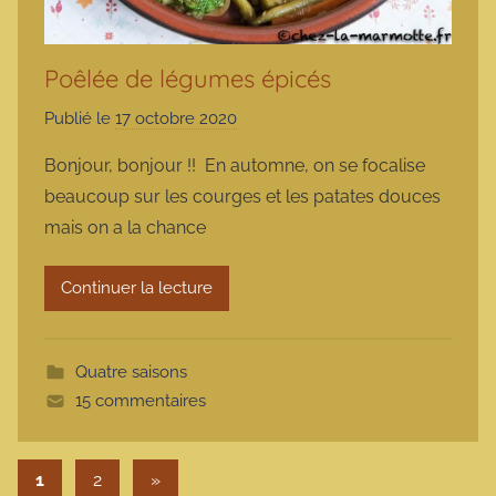
Poêlée de légumes épicés
Publié le
17 octobre 2020
p
a
Bonjour, bonjour !! En automne, on se focalise
r
beaucoup sur les courges et les patates douces
m
mais on a la chance
a
r
Continuer la lecture
m
o
t
Quatre saisons
t
15 commentaires
e
Pagination des publications
Articles suivants
1
2
»