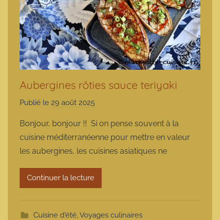
Aubergines rôties sauce teriyaki
Publié le
29 août 2025
p
a
Bonjour, bonjour !! Si on pense souvent à la
r
cuisine méditerranéenne pour mettre en valeur
m
les aubergines, les cuisines asiatiques ne
a
r
Continuer la lecture
m
o
t
Cuisine d'été
,
Voyages culinaires
t