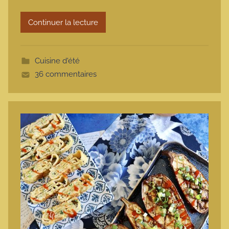
r
Continuer la lecture
m
o
t
Cuisine d'été
t
36 commentaires
e