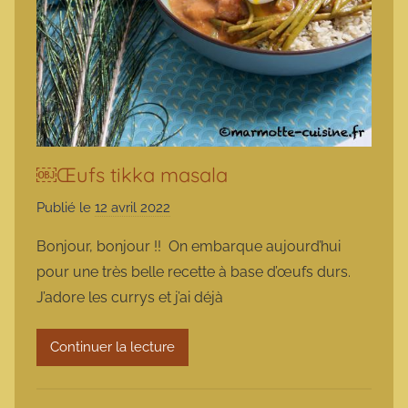
￼Œufs tikka masala
Publié le
12 avril 2022
p
a
Bonjour, bonjour !! On embarque aujourd’hui
r
pour une très belle recette à base d’œufs durs.
m
J’adore les currys et j’ai déjà
a
r
Continuer la lecture
m
o
t