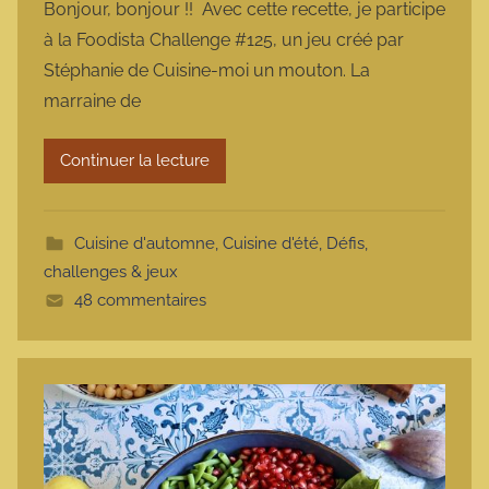
Bonjour, bonjour !! Avec cette recette, je participe
r
à la Foodista Challenge #125, un jeu créé par
m
Stéphanie de Cuisine-moi un mouton. La
a
marraine de
r
m
Continuer la lecture
o
t
t
Cuisine d'automne
,
Cuisine d'été
,
Défis,
e
challenges & jeux
48 commentaires