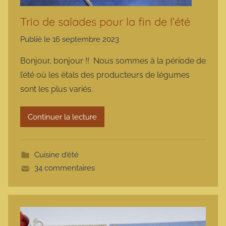
Trio de salades pour la fin de l’été
Publié le
16 septembre 2023
p
a
Bonjour, bonjour !! Nous sommes à la période de
r
l’été où les étals des producteurs de légumes
m
sont les plus variés.
a
r
Continuer la lecture
m
o
t
Cuisine d'été
t
34 commentaires
e