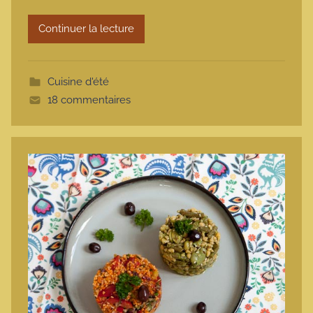
m
Continuer la lecture
o
t
t
Cuisine d'été
e
18 commentaires