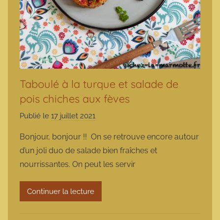
Taboulé à la turque et salade de
pois chiches aux fèves
Publié le
17 juillet 2021
p
a
Bonjour, bonjour !! On se retrouve encore autour
r
d’un joli duo de salade bien fraîches et
m
nourrissantes. On peut les servir
a
r
Continuer la lecture
m
o
t