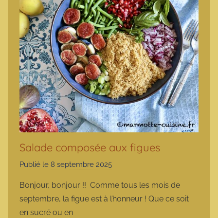
Salade composée aux figues
Publié le
8 septembre 2025
p
a
Bonjour, bonjour !! Comme tous les mois de
r
septembre, la figue est à l’honneur ! Que ce soit
m
en sucré ou en
a