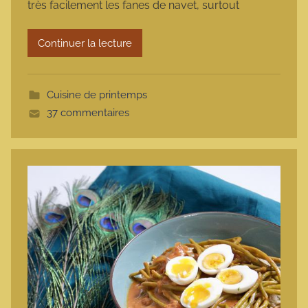
très facilement les fanes de navet, surtout
a
r
Continuer la lecture
m
o
t
Cuisine de printemps
t
37 commentaires
e