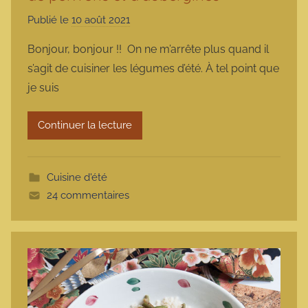
Publié le
10 août 2021
p
a
Bonjour, bonjour !! On ne m’arrête plus quand il
r
s’agit de cuisiner les légumes d’été. À tel point que
m
je suis
a
r
Continuer la lecture
m
o
t
Cuisine d'été
t
24 commentaires
e