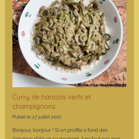
Curry de haricots verts et
champignons
Publié le
27 juillet 2021
p
a
Bonjour, bonjour ! Si on profite à fond des
r
légumes d’été en ce moment, il ne faut pas non