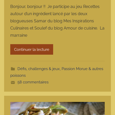
a
Bonjour, bonjour !! Je participe au jeu Recettes
r
autour d’un ingrédient lancé par les deux
m
blogueuses Samar du blog Mes Inspirations
a
Culinaires et Soulef du blog Amour de cuisine. La
r
marraine
m
o
t
Continuer la lecture
t
e
Défis, challenges & jeux
,
Passion Morue & autres
poissons
58 commentaires