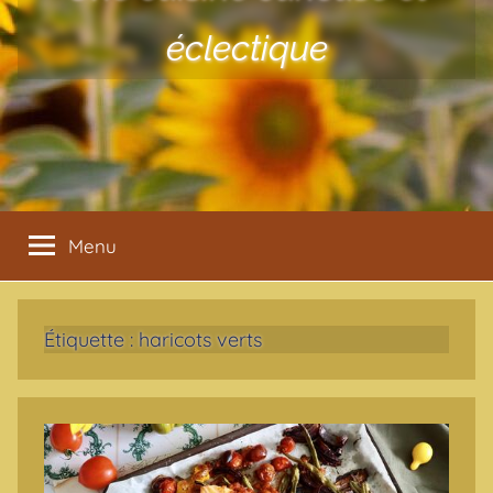
éclectique
Menu
Étiquette :
haricots verts