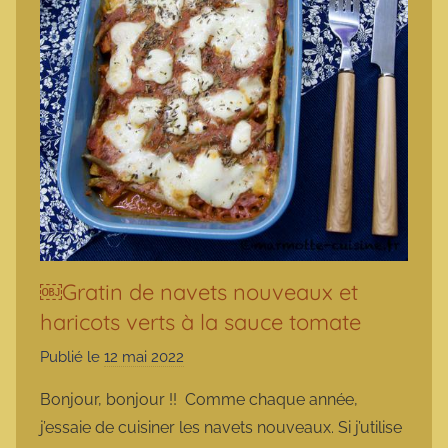
￼Gratin de navets nouveaux et
haricots verts à la sauce tomate
Publié le
12 mai 2022
p
a
Bonjour, bonjour !! Comme chaque année,
r
j’essaie de cuisiner les navets nouveaux. Si j’utilise
m