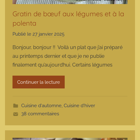
Gratin de bœuf aux légumes et à la
polenta
Publié le
27 janvier 2025
p
a
Bonjour, bonjour !! Voilà un plat que j’ai préparé
r
au printemps dernier et que je ne publie
m
finalement qu’aujourd’hui. Certains légumes
a
r
Continuer la lecture
m
o
t
Cuisine d'automne
,
Cuisine d'hiver
t
38 commentaires
e