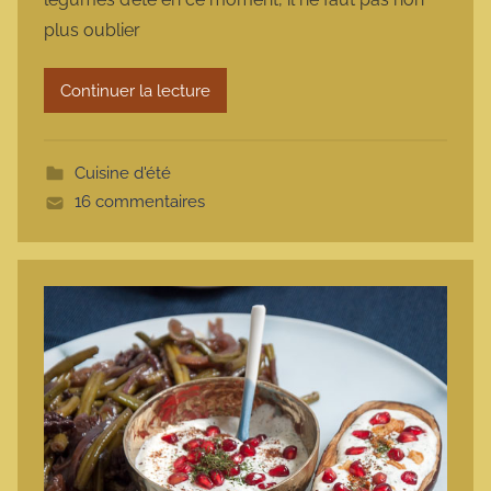
m
plus oublier
a
r
Continuer la lecture
m
o
t
Cuisine d'été
t
16 commentaires
e