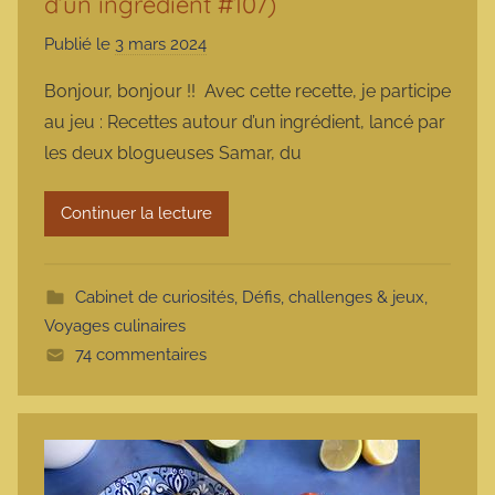
d’un ingrédient #107)
Publié le
3 mars 2024
p
a
Bonjour, bonjour !! Avec cette recette, je participe
r
au jeu : Recettes autour d’un ingrédient, lancé par
m
les deux blogueuses Samar, du
a
r
Continuer la lecture
m
o
t
Cabinet de curiosités
,
Défis, challenges & jeux
,
t
Voyages culinaires
e
74 commentaires