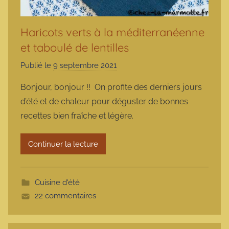
Haricots verts à la méditerranéenne
et taboulé de lentilles
Publié le
9 septembre 2021
p
a
Bonjour, bonjour !! On profite des derniers jours
r
d’été et de chaleur pour déguster de bonnes
m
recettes bien fraîche et légère.
a
r
Continuer la lecture
m
o
t
Cuisine d'été
t
22 commentaires
e