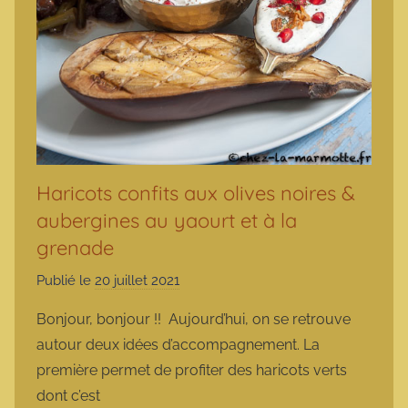
Haricots confits aux olives noires &
aubergines au yaourt et à la
grenade
Publié le
20 juillet 2021
p
a
Bonjour, bonjour !! Aujourd’hui, on se retrouve
r
autour deux idées d’accompagnement. La
m
première permet de profiter des haricots verts
a
dont c’est
r