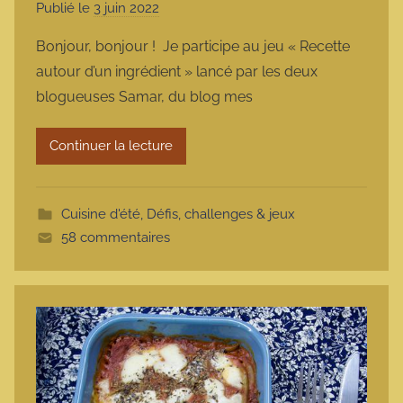
Publié le
3 juin 2022
p
a
Bonjour, bonjour ! Je participe au jeu « Recette
r
autour d’un ingrédient » lancé par les deux
m
blogueuses Samar, du blog mes
a
r
Continuer la lecture
m
o
t
Cuisine d'été
,
Défis, challenges & jeux
t
58 commentaires
e