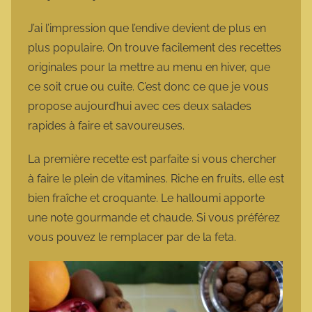
a
r
J’ai l’impression que l’endive devient de plus en
m
plus populaire. On trouve facilement des recettes
o
originales pour la mettre au menu en hiver, que
t
ce soit crue ou cuite. C’est donc ce que je vous
t
propose aujourd’hui avec ces deux salades
e
rapides à faire et savoureuses.
La première recette est parfaite si vous chercher
à faire le plein de vitamines. Riche en fruits, elle est
bien fraîche et croquante. Le halloumi apporte
une note gourmande et chaude. Si vous préférez
vous pouvez le remplacer par de la feta.