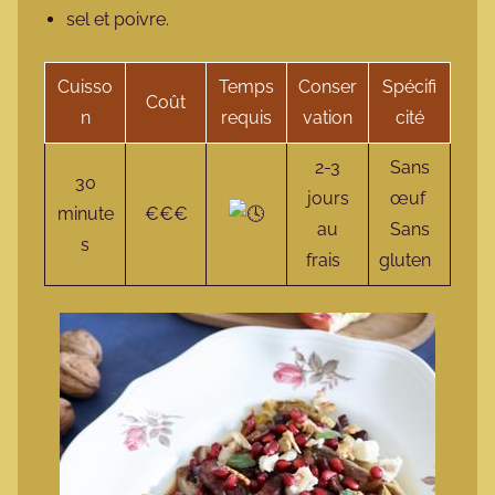
sel et poivre.
Cuisso
Temps
Conser
Spécifi
Coût
n
requis
vation
cité
2-3
Sans
30
jours
œuf
minute
€€€
au
Sans
s
frais
gluten