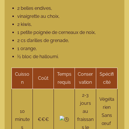
2 belles endives,
vinaigrette au choix,
2 kiwis,
1 petite poignée de cerneaux de noix,
2 cs d’arilles de grenade,
1 orange,
½ bloc de halloumi.
Cuisso
Temps
Conser
Spécifi
Coût
n
requis
vation
cité
2-3
Végéta
jours
rien
10
au
Sans
minute
€€€
fraissan
œuf
s
s le