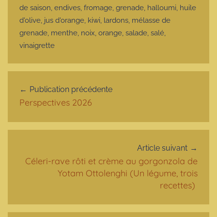
de saison
,
endives
,
fromage
,
grenade
,
halloumi
,
huile
d'olive
,
jus d'orange
,
kiwi
,
lardons
,
mélasse de
grenade
,
menthe
,
noix
,
orange
,
salade
,
salé
,
vinaigrette
Navigation de l’article
Publication précédente
Perspectives 2026
Article suivant
Céleri-rave rôti et crème au gorgonzola de
Yotam Ottolenghi (Un légume, trois
recettes)