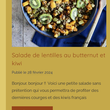
Salade de lentilles au butternut et
kiwi
Publié le
28 février 2024
p
a
Bonjour, bonjour !! Voici une petite salade sans
r
prétention qui vous permettra de profiter des
m
dernières courges et des kiwis français
a
r