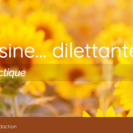
ine… dilettante
ctique
daction