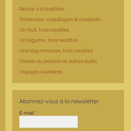
Retour à la tradition
Tentacules, coquillages & crustacés
Un fruit, trois recettes
Un légume, trois recettes
Une légumineuse, trois recettes
Viande ou poisson et autres duels
Voyages culinaires
Abonnez-vous à la newsletter
E-mail
*