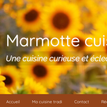
Aller au contenu
Marmotte cuis
Une cuisine curieuse et écle
Accueil
Ma cuisine tradi
Contact
Ré