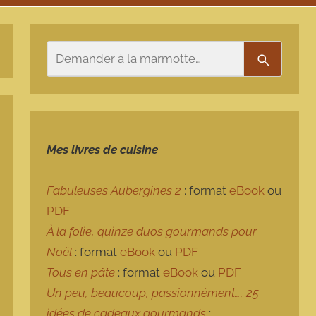
Rechercher
Recherch
Mes livres de cuisine
Fabuleuses Aubergines 2
: format
eBook
ou
PDF
À la folie, quinze duos gourmands pour
Noël
: format
eBook
ou
PDF
Tous en pâte
: format
eBook
ou
PDF
Un peu, beaucoup, passionnément…, 25
idées de cadeaux gourmands
: