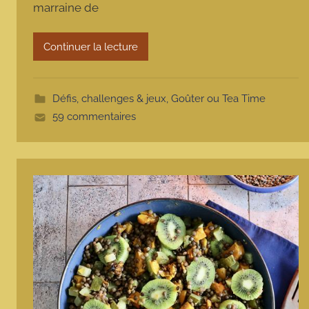
marraine de
r
m
o
Continuer la lecture
t
t
e
Défis, challenges & jeux
,
Goûter ou Tea Time
59 commentaires