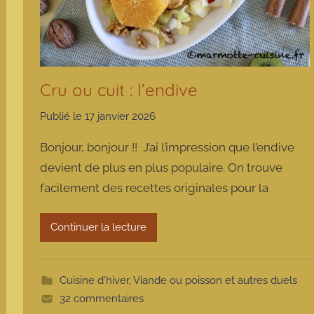
Cru ou cuit : l’endive
Publié le
17 janvier 2026
p
a
Bonjour, bonjour !! J’ai l’impression que l’endive
r
devient de plus en plus populaire. On trouve
m
facilement des recettes originales pour la
a
r
m
Continuer la lecture
o
t
t
Cuisine d'hiver
,
Viande ou poisson et autres duels
e
32 commentaires