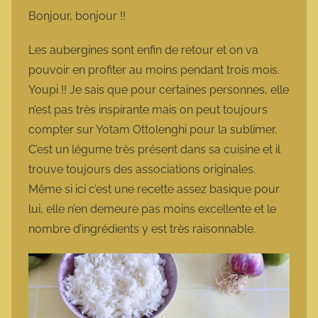
m
Bonjour, bonjour !!
a
r
Les aubergines sont enfin de retour et on va
m
pouvoir en profiter au moins pendant trois mois.
o
Youpi !! Je sais que pour certaines personnes, elle
t
n’est pas très inspirante mais on peut toujours
t
compter sur Yotam Ottolenghi pour la sublimer.
e
C’est un légume très présent dans sa cuisine et il
trouve toujours des associations originales.
Même si ici c’est une recette assez basique pour
lui, elle n’en demeure pas moins excellente et le
nombre d’ingrédients y est très raisonnable.