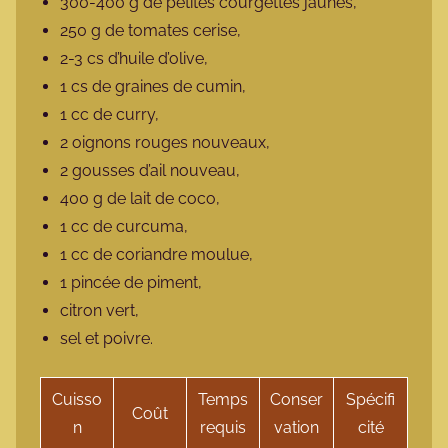
300-400 g de petites courgettes jaunes,
250 g de tomates cerise,
2-3 cs d’huile d’olive,
1 cs de graines de cumin,
1 cc de curry,
2 oignons rouges nouveaux,
2 gousses d’ail nouveau,
400 g de lait de coco,
1 cc de curcuma,
1 cc de coriandre moulue,
1 pincée de piment,
citron vert,
sel et poivre.
Cuisso
Temps
Conser
Spécifi
Coût
n
requis
vation
cité