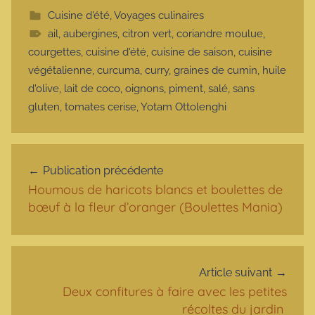
Cuisine d'été
,
Voyages culinaires
ail
,
aubergines
,
citron vert
,
coriandre moulue
,
courgettes
,
cuisine d'été
,
cuisine de saison
,
cuisine
végétalienne
,
curcuma
,
curry
,
graines de cumin
,
huile
d'olive
,
lait de coco
,
oignons
,
piment
,
salé
,
sans
gluten
,
tomates cerise
,
Yotam Ottolenghi
Navigation de l’article
Publication précédente
Houmous de haricots blancs et boulettes de
bœuf à la fleur d’oranger (Boulettes Mania)
Article suivant
Deux confitures à faire avec les petites
récoltes du jardin