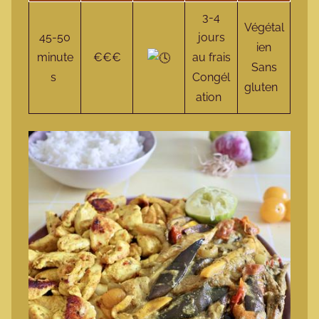
3-4
Végétal
45-50
jours
ien
minute
€€€
au frais
Sans
s
Congél
gluten
ation