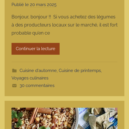
Publié le
20 mars 2025
p
a
Bonjour, bonjour !! Si vous achetez des légumes
r
à des producteurs locaux sur le marché, il est fort
m
probable qu’en ce
a
r
Continuer la lecture
m
o
t
Cuisine d'automne
,
Cuisine de printemps
,
t
Voyages culinaires
e
30 commentaires