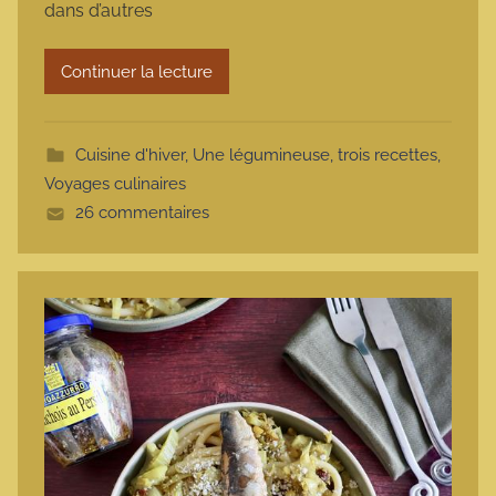
dans d’autres
a
r
Continuer la lecture
m
o
t
Cuisine d'hiver
,
Une légumineuse, trois recettes
,
t
Voyages culinaires
e
26 commentaires