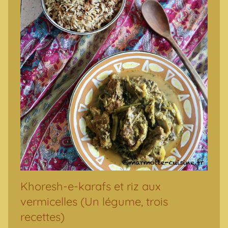
Khoresh-e-karafs et riz aux
vermicelles (Un légume, trois
recettes)