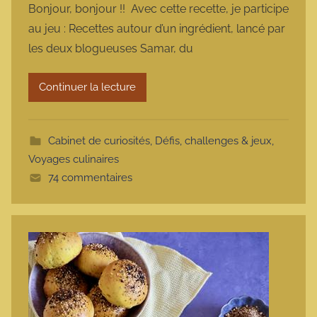
Bonjour, bonjour !! Avec cette recette, je participe
r
au jeu : Recettes autour d’un ingrédient, lancé par
m
les deux blogueuses Samar, du
a
r
Continuer la lecture
m
o
t
Cabinet de curiosités
,
Défis, challenges & jeux
,
t
Voyages culinaires
e
74 commentaires