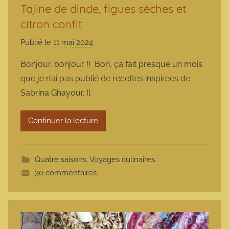
Tajine de dinde, figues sèches et
citron confit
Publié le
11 mai 2024
p
a
Bonjour, bonjour !! Bon, ça fait presque un mois
r
que je n’ai pas publié de recettes inspirées de
m
Sabrina Ghayour. Il
a
r
Continuer la lecture
m
o
t
Quatre saisons
,
Voyages culinaires
t
30 commentaires
e