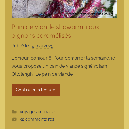
Pain de viande shawarma aux
oignons caramélisés
Publié le
19 mai 2025
p
a
Bonjour, bonjour !! Pour démarrer la semaine, je
r
vous propose un pain de viande signé Yotam
m
Ottolenghi. Le pain de viande
a
r
Continuer la lecture
m
o
t
Voyages culinaires
t
32 commentaires
e