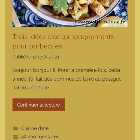
Trois idées d’accompagnements
pour barbecues
Publié le
17 août 2024
p
a
Bonjour, bonjour !! Pour la première fois, cette
r
année, j’ai fait des pommes de terre au potager.
m
J’ai eu une belle
a
r
Continuer la lecture
m
o
t
Cuisine d'été
t
40 commentaires
e