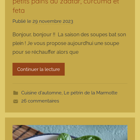
petits pains au zaatar, curcuma et
feta
Publié le
29 novembre 2023
p
a
Bonjour, bonjour !! La saison des soupes bat son
r
plein ! Je vous propose aujourd’hui une soupe
m
pour se réchauffer alors que
a
r
Continuer la lecture
m
o
t
Cuisine d'automne
,
Le pétrin de la Marmotte
t
26 commentaires
e