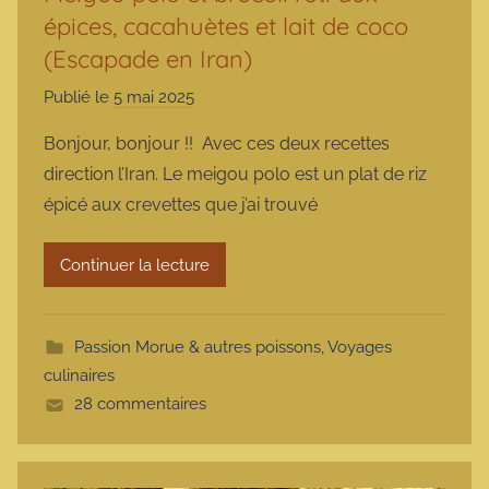
épices, cacahuètes et lait de coco
(Escapade en Iran)
Publié le
5 mai 2025
p
a
Bonjour, bonjour !! Avec ces deux recettes
r
direction l’Iran. Le meigou polo est un plat de riz
m
épicé aux crevettes que j’ai trouvé
a
r
Continuer la lecture
m
o
t
Passion Morue & autres poissons
,
Voyages
t
culinaires
e
28 commentaires