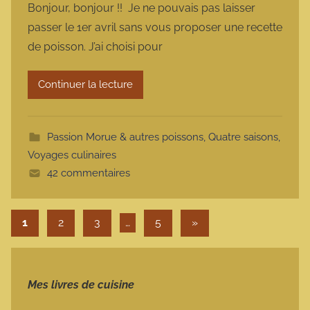
Bonjour, bonjour !! Je ne pouvais pas laisser
r
passer le 1er avril sans vous proposer une recette
m
de poisson. J’ai choisi pour
a
r
Continuer la lecture
m
o
t
Passion Morue & autres poissons
,
Quatre saisons
,
t
Voyages culinaires
e
42 commentaires
Pagination des publications
Articles suivants
1
2
3
…
5
»
Mes livres de cuisine