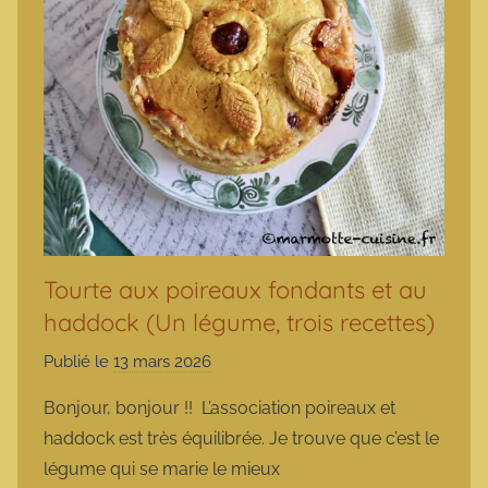
Tourte aux poireaux fondants et au
haddock (Un légume, trois recettes)
Publié le
13 mars 2026
p
a
Bonjour, bonjour !! L’association poireaux et
r
haddock est très équilibrée. Je trouve que c’est le
m
légume qui se marie le mieux
a