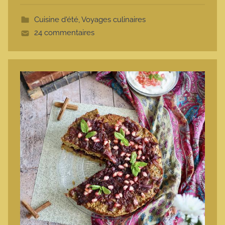
t
Cuisine d'été
,
Voyages culinaires
t
24 commentaires
e