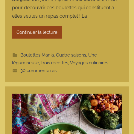
r
pour découvrir ces boulettes qui constituent à
m
elles seules un repas complet ! La
a
r
Continuer la lecture
m
o
t
Boulettes Mania
,
Quatre saisons
,
Une
t
légumineuse, trois recettes
,
Voyages culinaires
e
30 commentaires