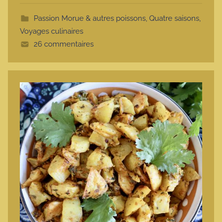
t
Passion Morue & autres poissons
,
Quatre saisons
,
t
Voyages culinaires
e
26 commentaires