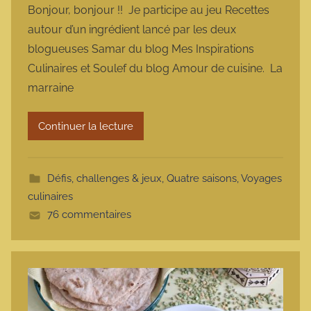
Bonjour, bonjour !! Je participe au jeu Recettes
r
autour d’un ingrédient lancé par les deux
m
blogueuses Samar du blog Mes Inspirations
a
Culinaires et Soulef du blog Amour de cuisine. La
r
marraine
m
o
t
Continuer la lecture
t
e
Défis, challenges & jeux
,
Quatre saisons
,
Voyages
culinaires
76 commentaires