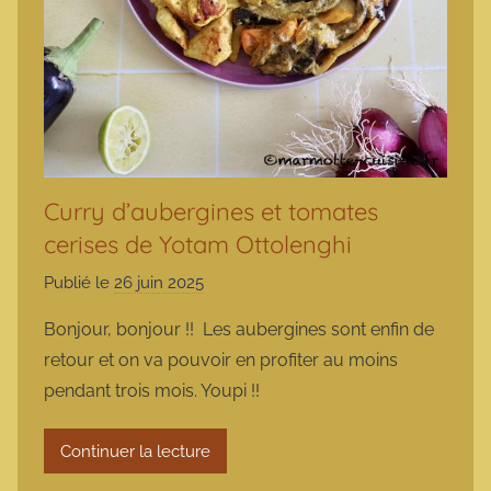
Curry d’aubergines et tomates
cerises de Yotam Ottolenghi
Publié le
26 juin 2025
p
a
Bonjour, bonjour !! Les aubergines sont enfin de
r
retour et on va pouvoir en profiter au moins
m
pendant trois mois. Youpi !!
a
r
Continuer la lecture
m
o