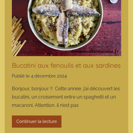
Bucatini aux fenouils et aux sardines
Publié le
4 décembre 2024
p
a
Bonjour, bonjour !! Cette année, j’ai découvert les
r
bucatini, un croisement entre un spaghetti et un
m
macaroni. Attention, il n’est pas
a
r
Continuer la lecture
m
o