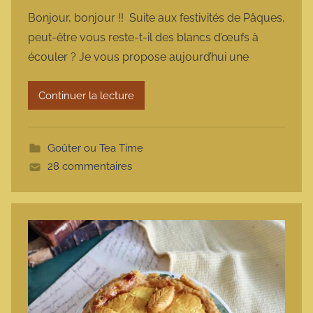
a
Bonjour, bonjour !! Suite aux festivités de Pâques,
r
peut-être vous reste-t-il des blancs d’œufs à
m
écouler ? Je vous propose aujourd’hui une
a
r
Continuer la lecture
m
o
t
Goûter ou Tea Time
t
28 commentaires
e