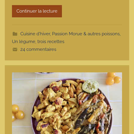
r
Continuer la lecture
m
o
t
Cuisine d'hiver
,
Passion Morue & autres poissons
,
t
Un légume, trois recettes
e
24 commentaires