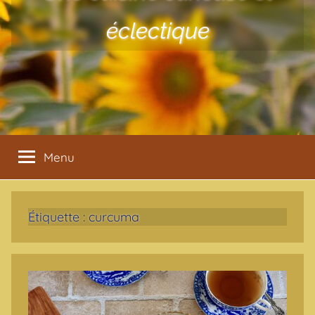
éclectique
Menu
Étiquette :
curcuma