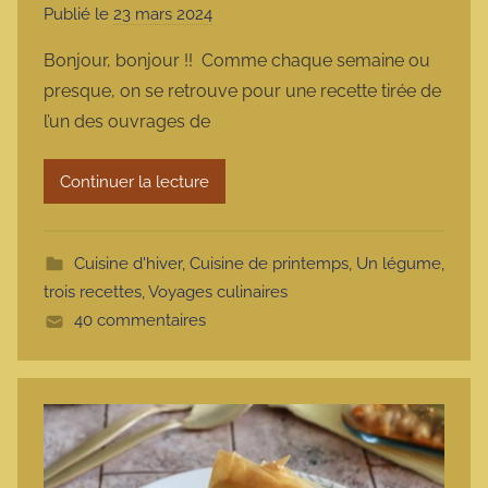
Publié le
23 mars 2024
p
a
Bonjour, bonjour !! Comme chaque semaine ou
r
presque, on se retrouve pour une recette tirée de
m
l’un des ouvrages de
a
r
Continuer la lecture
m
o
t
Cuisine d'hiver
,
Cuisine de printemps
,
Un légume,
t
trois recettes
,
Voyages culinaires
e
40 commentaires