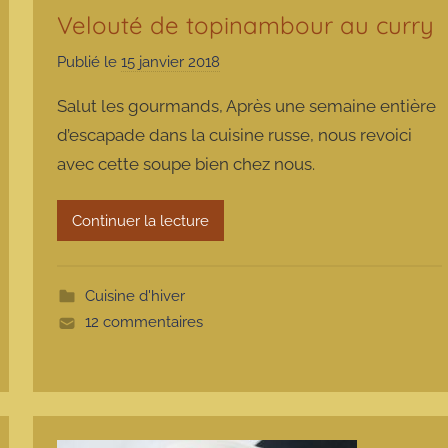
Velouté de topinambour au curry
Publié le
15 janvier 2018
p
a
Salut les gourmands, Après une semaine entière
r
d’escapade dans la cuisine russe, nous revoici
m
avec cette soupe bien chez nous.
a
r
m
Continuer la lecture
o
t
t
Cuisine d'hiver
e
12 commentaires