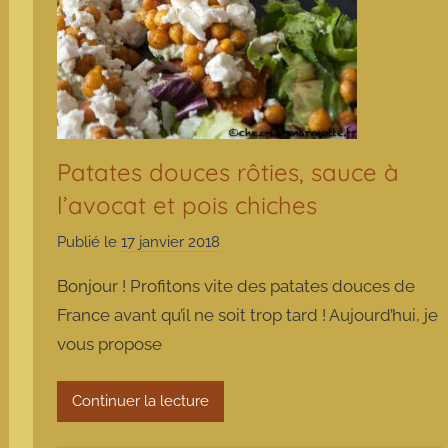
Patates douces rôties, sauce à
l’avocat et pois chiches
Publié le
17 janvier 2018
p
a
Bonjour ! Profitons vite des patates douces de
r
France avant qu’il ne soit trop tard ! Aujourd’hui, je
m
vous propose
a
r
m
Continuer la lecture
o