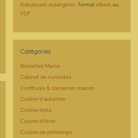
Fabuleuses aubergines
: format
eBook
ou
PDF
Catégories
Boulettes Mania
Cabinet de curiosités
Confitures & conserves maison
Cuisine d'automne
Cuisine d'été
Cuisine d'hiver
Cuisine de printemps