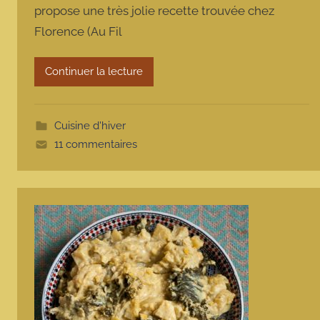
propose une très jolie recette trouvée chez
m
Florence (Au Fil
a
r
m
Continuer la lecture
o
t
t
Cuisine d'hiver
e
11 commentaires