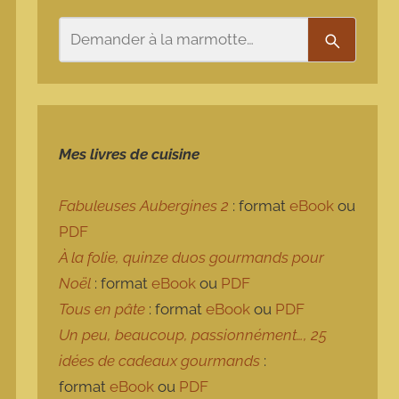
Rechercher
Recherch
Mes livres de cuisine
Fabuleuses Aubergines 2
: format
eBook
ou
PDF
À la folie, quinze duos gourmands pour
Noël
: format
eBook
ou
PDF
Tous en pâte
: format
eBook
ou
PDF
Un peu, beaucoup, passionnément…, 25
idées de cadeaux gourmands
:
format
eBook
ou
PDF