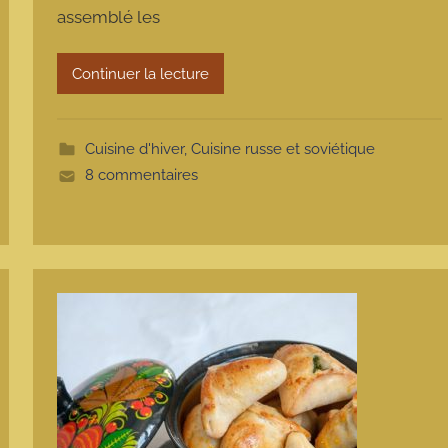
assemblé les
a
r
m
Continuer la lecture
o
t
t
Cuisine d'hiver
,
Cuisine russe et soviétique
e
8 commentaires