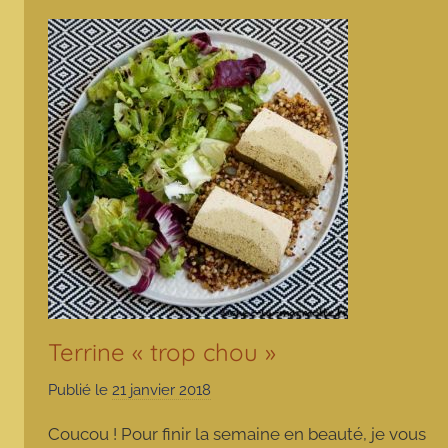
Terrine « trop chou »
Publié le
21 janvier 2018
p
a
Coucou ! Pour finir la semaine en beauté, je vous
r