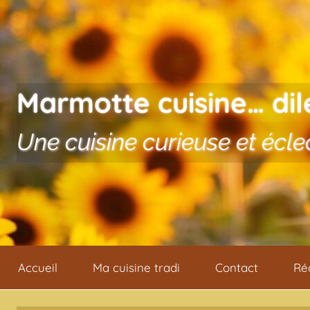
Aller au contenu
Marmotte cuisine… dil
Une cuisine curieuse et écle
Accueil
Ma cuisine tradi
Contact
Ré