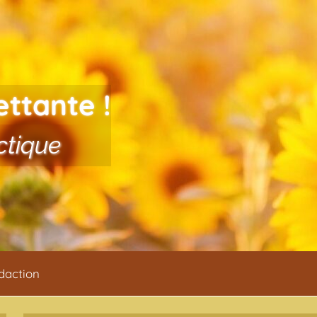
ettante !
ctique
daction