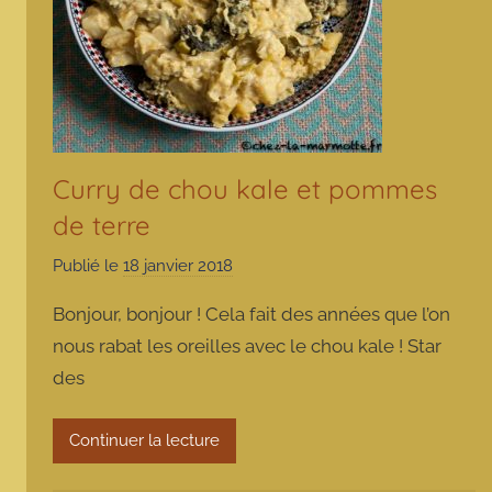
Curry de chou kale et pommes
de terre
Publié le
18 janvier 2018
p
a
Bonjour, bonjour ! Cela fait des années que l’on
r
nous rabat les oreilles avec le chou kale ! Star
m
des
a
r
m
Continuer la lecture
o