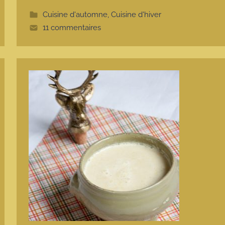
t
t
Cuisine d'automne
,
Cuisine d'hiver
e
11 commentaires