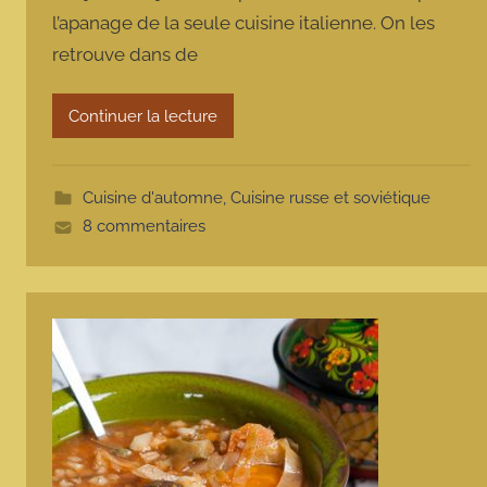
l’apanage de la seule cuisine italienne. On les
m
retrouve dans de
a
r
m
Continuer la lecture
o
t
t
Cuisine d'automne
,
Cuisine russe et soviétique
e
8 commentaires