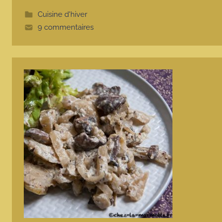
t
t
Cuisine d'hiver
e
9 commentaires