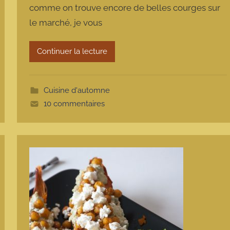
comme on trouve encore de belles courges sur
m
le marché, je vous
a
r
m
Continuer la lecture
o
t
t
Cuisine d'automne
e
10 commentaires