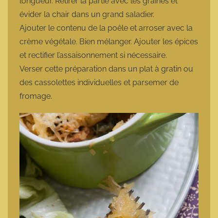
longueur. Retirer la partie avec les graines et
évider la chair dans un grand saladier.
Ajouter le contenu de la poêle et arroser avec la
crème végétale. Bien mélanger. Ajouter les épices
et rectifier l’assaisonnement si nécessaire.
Verser cette préparation dans un plat à gratin ou
des cassolettes individuelles et parsemer de
fromage.