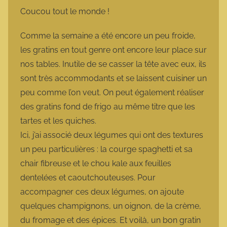
m
Coucou tout le monde !
a
r
Comme la semaine a été encore un peu froide,
m
les gratins en tout genre ont encore leur place sur
o
nos tables. Inutile de se casser la tête avec eux, ils
t
sont très accommodants et se laissent cuisiner un
t
peu comme l’on veut. On peut également réaliser
e
des gratins fond de frigo au même titre que les
tartes et les quiches.
Ici, j’ai associé deux légumes qui ont des textures
un peu particulières : la courge spaghetti et sa
chair fibreuse et le chou kale aux feuilles
dentelées et caoutchouteuses. Pour
accompagner ces deux légumes, on ajoute
quelques champignons, un oignon, de la crème,
du fromage et des épices. Et voilà, un bon gratin