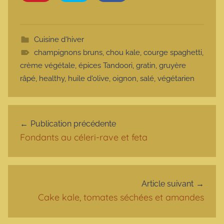
Cuisine d'hiver
champignons bruns
,
chou kale
,
courge spaghetti
,
crème végétale
,
épices Tandoori
,
gratin
,
gruyère
râpé
,
healthy
,
huile d'olive
,
oignon
,
salé
,
végétarien
Navigation de l’article
Publication précédente
Fondants au céleri-rave et feta
Article suivant
Cake kale, tomates séchées et amandes