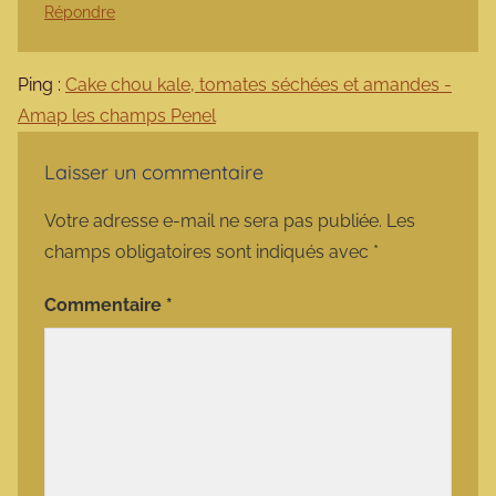
Répondre
Ping :
Cake chou kale, tomates séchées et amandes -
Amap les champs Penel
Laisser un commentaire
Votre adresse e-mail ne sera pas publiée.
Les
champs obligatoires sont indiqués avec
*
Commentaire
*