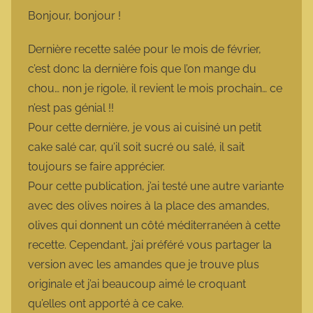
m
Bonjour, bonjour !
a
r
Dernière recette salée pour le mois de février,
m
c’est donc la dernière fois que l’on mange du
o
chou… non je rigole, il revient le mois prochain… ce
t
n’est pas génial !!
t
Pour cette dernière, je vous ai cuisiné un petit
e
cake salé car, qu’il soit sucré ou salé, il sait
toujours se faire apprécier.
Pour cette publication, j’ai testé une autre variante
avec des olives noires à la place des amandes,
olives qui donnent un côté méditerranéen à cette
recette. Cependant, j’ai préféré vous partager la
version avec les amandes que je trouve plus
originale et j’ai beaucoup aimé le croquant
qu’elles ont apporté à ce cake.