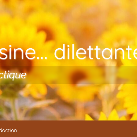
ine… dilettante
ctique
daction