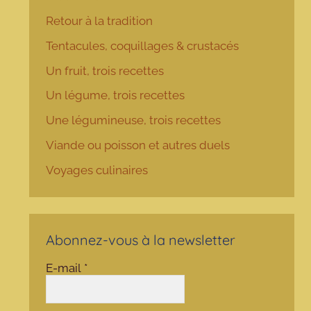
Retour à la tradition
Tentacules, coquillages & crustacés
Un fruit, trois recettes
Un légume, trois recettes
Une légumineuse, trois recettes
Viande ou poisson et autres duels
Voyages culinaires
Abonnez-vous à la newsletter
E-mail
*