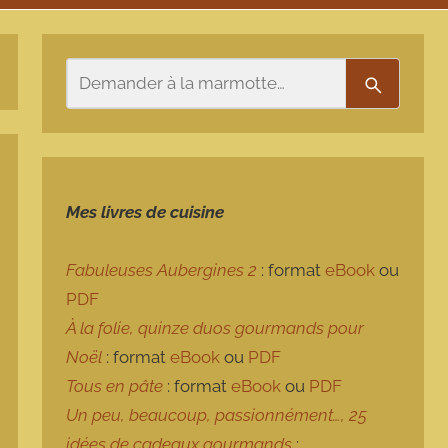
Rechercher
Recherch
Mes livres de cuisine
Fabuleuses Aubergines 2
: format
eBook
ou
PDF
À la folie, quinze duos gourmands pour
Noël
: format
eBook
ou
PDF
Tous en pâte
: format
eBook
ou
PDF
Un peu, beaucoup, passionnément…, 25
idées de cadeaux gourmands
: