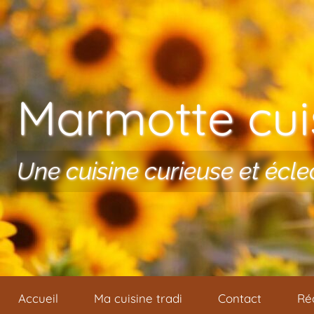
Aller au contenu
Marmotte cuis
Une cuisine curieuse et écle
Accueil
Ma cuisine tradi
Contact
Ré