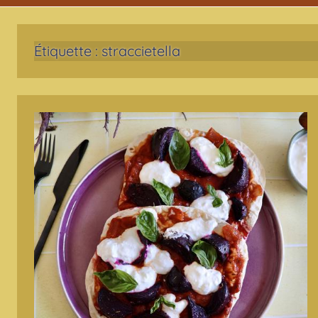
Étiquette :
straccietella