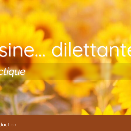
ine… dilettante
ctique
daction