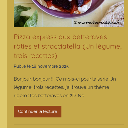
Pizza express aux betteraves
rôties et stracciatella (Un légume,
trois recettes)
Publié le
18 novembre 2025
p
a
Bonjour, bonjour !! Ce mois-ci pour la série Un
r
légume, trois recettes, j’ai trouvé un thème
m
rigolo : les betteraves en 2D. Ne
a
r
m
Continuer la lecture
o
t