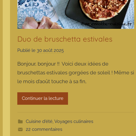
Duo de bruschetta estivales
Publié le
30 août 2025
p
a
Bonjour, bonjour !! Voici deux idées de
r
bruschettas estivales gorgées de soleil ! Même si
m
le mois d’août touche à sa fin,
a
r
m
Continuer la lecture
o
t
t
Cuisine d'été
,
Voyages culinaires
e
22 commentaires