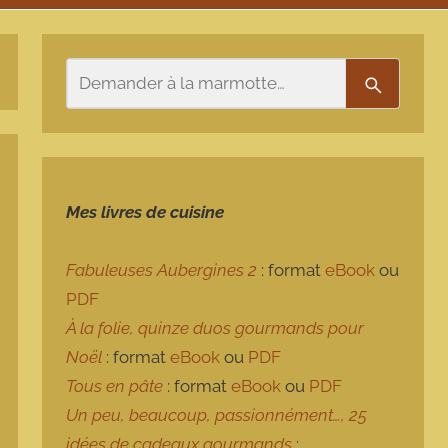
Rechercher
Recherch
Mes livres de cuisine
Fabuleuses Aubergines 2
: format
eBook
ou
PDF
À la folie, quinze duos gourmands pour
Noël
: format
eBook
ou
PDF
Tous en pâte
: format
eBook
ou
PDF
Un peu, beaucoup, passionnément…, 25
idées de cadeaux gourmands
: