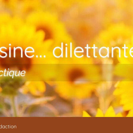
ine… dilettante
ctique
daction