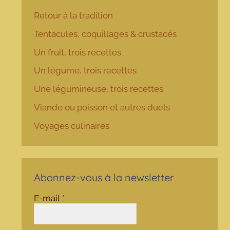
Retour à la tradition
Tentacules, coquillages & crustacés
Un fruit, trois recettes
Un légume, trois recettes
Une légumineuse, trois recettes
Viande ou poisson et autres duels
Voyages culinaires
Abonnez-vous à la newsletter
E-mail
*