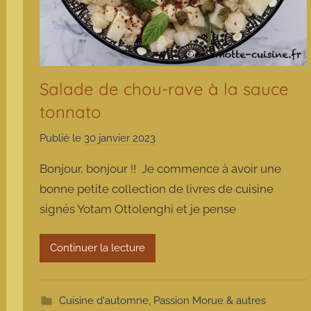
Salade de chou-rave à la sauce
tonnato
Publié le
30 janvier 2023
p
a
Bonjour, bonjour !! Je commence à avoir une
r
bonne petite collection de livres de cuisine
m
signés Yotam Ottolenghi et je pense
a
r
m
Continuer la lecture
o
t
t
Cuisine d'automne
,
Passion Morue & autres