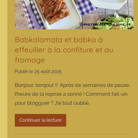
Babkalamata et babka à
effeuiller à la confiture et au
fromage
Publié le
25 août 2025
p
a
Bonjour, bonjour !! Après six semaines de pause,
r
l’heure de la reprise a sonné ! Comment fait-on
m
pour blogguer ? J’ai tout oublié,
a
r
m
Continuer la lecture
o
t