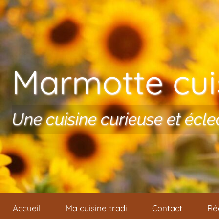
Aller au contenu
Marmotte cuis
Une cuisine curieuse et écle
Accueil
Ma cuisine tradi
Contact
Ré