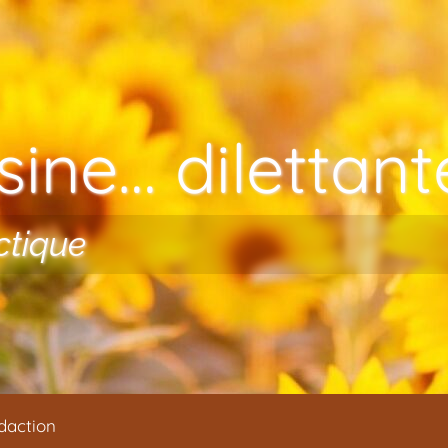
ine… dilettante
ctique
daction