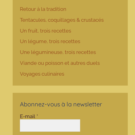
Retour à la tradition
Tentacules, coquillages & crustacés
Un fruit, trois recettes
Un légume, trois recettes
Une légumineuse, trois recettes
Viande ou poisson et autres duels
Voyages culinaires
Abonnez-vous à la newsletter
E-mail
*