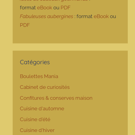
format
eBook
ou
PDF
Fabuleuses aubergines
: format
eBook
ou
PDF
Catégories
Boulettes Mania
Cabinet de curiosités
Confitures & conserves maison
Cuisine d'automne
Cuisine d'été
Cuisine d'hiver