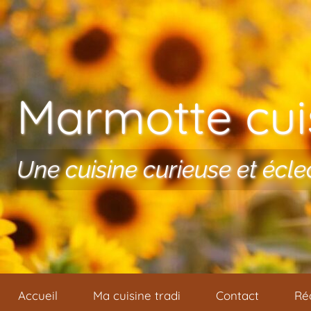
Aller au contenu
Marmotte cuis
Une cuisine curieuse et écle
Accueil
Ma cuisine tradi
Contact
Ré