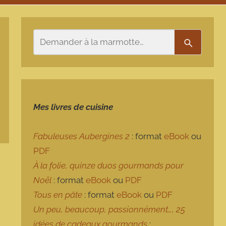
Rechercher
Recherch
Mes livres de cuisine
Fabuleuses Aubergines 2
: format
eBook
ou
PDF
À la folie, quinze duos gourmands pour
Noël
: format
eBook
ou
PDF
Tous en pâte
: format
eBook
ou
PDF
Un peu, beaucoup, passionnément…, 25
idées de cadeaux gourmands
: