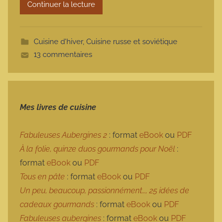
Continuer la lecture
m
o
t
Cuisine d'hiver
,
Cuisine russe et soviétique
t
13 commentaires
e
Mes livres de cuisine
Fabuleuses Aubergines 2
: format
eBook
ou
PDF
À la folie, quinze duos gourmands pour Noël
:
format
eBook
ou
PDF
Tous en pâte
: format
eBook
ou
PDF
Un peu, beaucoup, passionnément…, 25 idées de
cadeaux gourmands
: format
eBook
ou
PDF
Fabuleuses aubergines
: format
eBook
ou
PDF