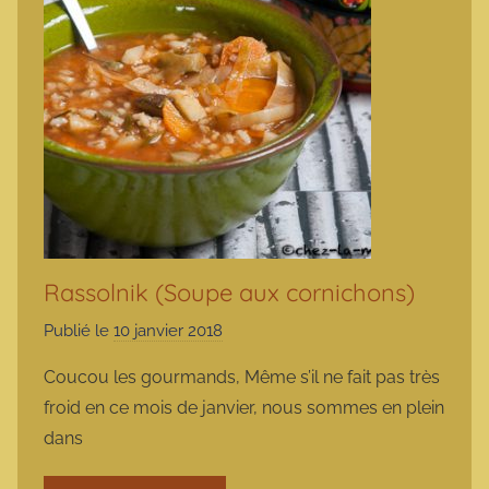
Rassolnik (Soupe aux cornichons)
Publié le
10 janvier 2018
p
a
Coucou les gourmands, Même s’il ne fait pas très
r
froid en ce mois de janvier, nous sommes en plein
m
dans
a
r