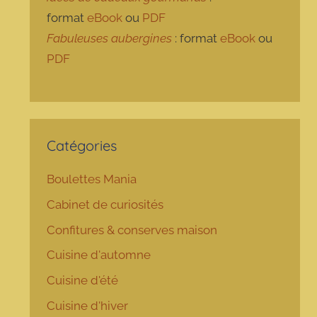
format
eBook
ou
PDF
Fabuleuses aubergines
: format
eBook
ou
PDF
Catégories
Boulettes Mania
Cabinet de curiosités
Confitures & conserves maison
Cuisine d'automne
Cuisine d'été
Cuisine d'hiver