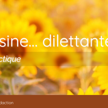
ine… dilettante
ctique
daction