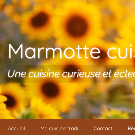
Aller au contenu
Marmotte cuis
Une cuisine curieuse et écle
Accueil
Ma cuisine tradi
Contact
Ré