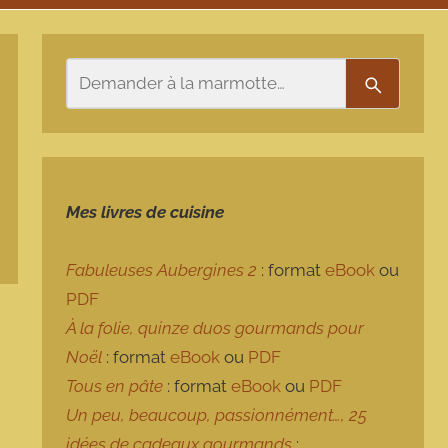
Rechercher
Recherch
Mes livres de cuisine
Fabuleuses Aubergines 2
: format
eBook
ou
PDF
À la folie, quinze duos gourmands pour
Noël
: format
eBook
ou
PDF
Tous en pâte
: format
eBook
ou
PDF
Un peu, beaucoup, passionnément…, 25
idées de cadeaux gourmands
: