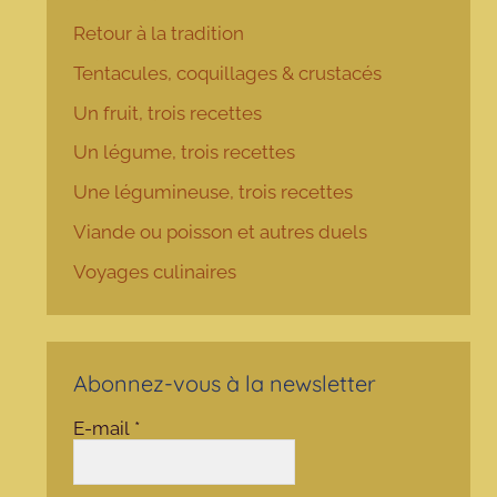
Retour à la tradition
Tentacules, coquillages & crustacés
Un fruit, trois recettes
Un légume, trois recettes
Une légumineuse, trois recettes
Viande ou poisson et autres duels
Voyages culinaires
Abonnez-vous à la newsletter
E-mail
*