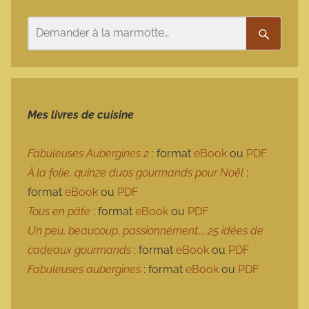
Rechercher
Recherc
Mes livres de cuisine
Fabuleuses Aubergines 2
: format
eBook
ou
PDF
À la folie, quinze duos gourmands pour Noël
:
format
eBook
ou
PDF
Tous en pâte
: format
eBook
ou
PDF
Un peu, beaucoup, passionnément…, 25 idées de
cadeaux gourmands
: format
eBook
ou
PDF
Fabuleuses aubergines
: format
eBook
ou
PDF