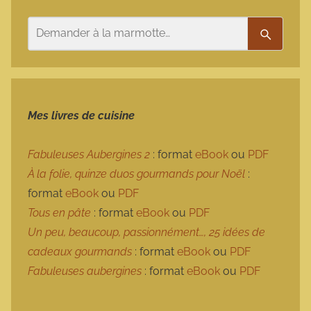
Rechercher
Recherc
Mes livres de cuisine
Fabuleuses Aubergines 2
: format
eBook
ou
PDF
À la folie, quinze duos gourmands pour Noël
:
format
eBook
ou
PDF
Tous en pâte
: format
eBook
ou
PDF
Un peu, beaucoup, passionnément…, 25 idées de
cadeaux gourmands
: format
eBook
ou
PDF
Fabuleuses aubergines
: format
eBook
ou
PDF