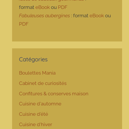
format
eBook
ou
PDF
Fabuleuses aubergines
: format
eBook
ou
PDF
Catégories
Boulettes Mania
Cabinet de curiosités
Confitures & conserves maison
Cuisine d'automne
Cuisine d'été
Cuisine d'hiver