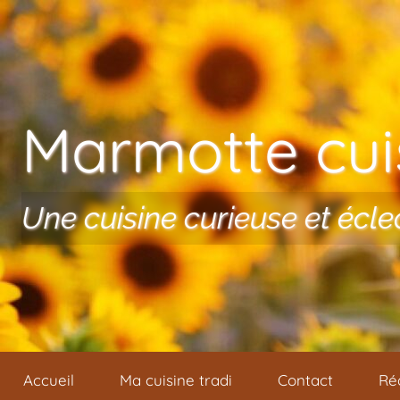
Aller au contenu
Marmotte cuis
Une cuisine curieuse et écle
Accueil
Ma cuisine tradi
Contact
Ré