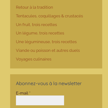
Retour à la tradition
Tentacules, coquillages & crustacés
Un fruit, trois recettes
Un légume, trois recettes
Une légumineuse, trois recettes
Viande ou poisson et autres duels
Voyages culinaires
Abonnez-vous à la newsletter
E-mail
*