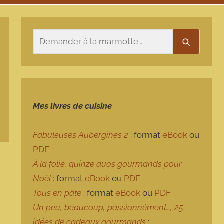
Rechercher
Recherch
Mes livres de cuisine
Fabuleuses Aubergines 2
: format
eBook
ou
PDF
À la folie, quinze duos gourmands pour
Noël
: format
eBook
ou
PDF
Tous en pâte
: format
eBook
ou
PDF
Un peu, beaucoup, passionnément…, 25
idées de cadeaux gourmands
: