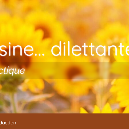
ine… dilettante
ctique
daction