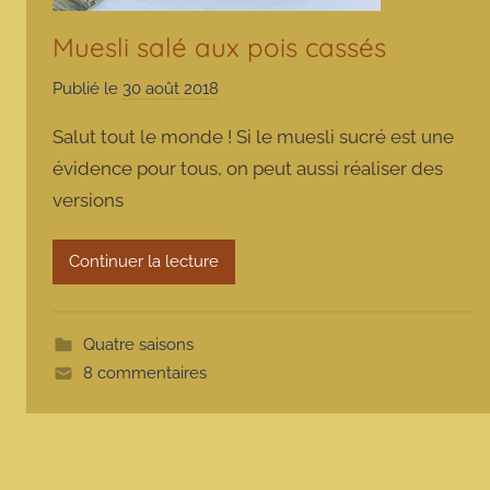
Muesli salé aux pois cassés
Publié le
30 août 2018
p
a
Salut tout le monde ! Si le muesli sucré est une
r
évidence pour tous, on peut aussi réaliser des
m
versions
a
r
m
Continuer la lecture
o
t
t
Quatre saisons
e
8 commentaires