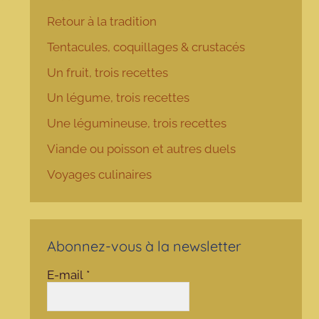
Retour à la tradition
Tentacules, coquillages & crustacés
Un fruit, trois recettes
Un légume, trois recettes
Une légumineuse, trois recettes
Viande ou poisson et autres duels
Voyages culinaires
Abonnez-vous à la newsletter
E-mail
*