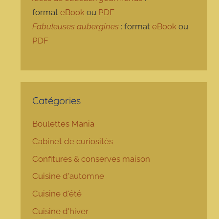
format
eBook
ou
PDF
Fabuleuses aubergines
: format
eBook
ou
PDF
Catégories
Boulettes Mania
Cabinet de curiosités
Confitures & conserves maison
Cuisine d'automne
Cuisine d'été
Cuisine d'hiver