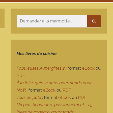
Rechercher
Recherch
Mes livres de cuisine
Fabuleuses Aubergines 2
: format
eBook
ou
PDF
À la folie, quinze duos gourmands pour
Noël
: format
eBook
ou
PDF
Tous en pâte
: format
eBook
ou
PDF
Un peu, beaucoup, passionnément…, 25
idées de cadeaux gourmands
: