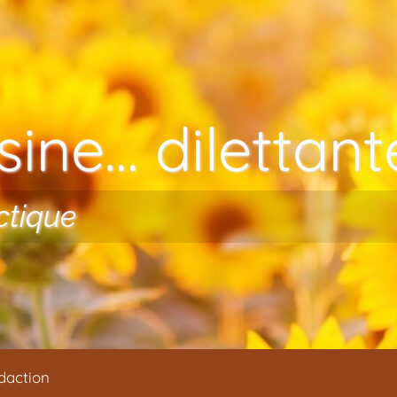
ine… dilettante
ctique
daction