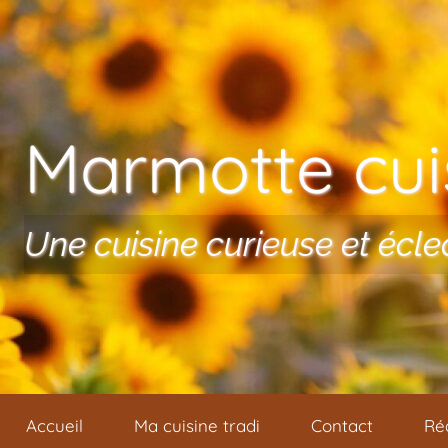
Aller au contenu
Marmotte cuis
Une cuisine curieuse et écle
Accueil
Ma cuisine tradi
Contact
Ré