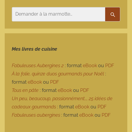
Rechercher
Recherc
Mes livres de cuisine
Fabuleuses Aubergines 2
: format
eBook
ou
PDF
À la folie, quinze duos gourmands pour Noël
:
format
eBook
ou
PDF
Tous en pâte
: format
eBook
ou
PDF
Un peu, beaucoup, passionnément…, 25 idées de
cadeaux gourmands
: format
eBook
ou
PDF
Fabuleuses aubergines
: format
eBook
ou
PDF