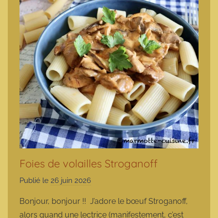
Foies de volailles Stroganoff
Publié le
26 juin 2026
p
a
Bonjour, bonjour !! J’adore le bœuf Stroganoff,
r
alors quand une lectrice (manifestement, c’est