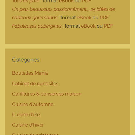
Tous en pâte
: format
eBook
ou
PDF
Un peu, beaucoup, passionnément…, 25 idées de
cadeaux gourmands
: format
eBook
ou
PDF
Fabuleuses aubergines
: format
eBook
ou
PDF
Catégories
Boulettes Mania
Cabinet de curiosités
Confitures & conserves maison
Cuisine d'automne
Cuisine d'été
Cuisine d'hiver