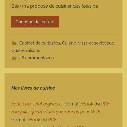
m
Béa) m’a proposé de cuisiner des foies de
a
r
Continuer la lecture
m
o
t
Cabinet de curiosités
,
Cuisine russe et soviétique
,
t
Quatre saisons
e
26 commentaires
Mes livres de cuisine
Fabuleuses Aubergines 2
: format
eBook
ou
PDF
À la folie, quinze duos gourmands pour Noël
:
format
eBook
ou
PDF