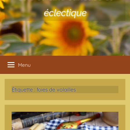
éclectique
Menu
Étiquette :
foies de volailles