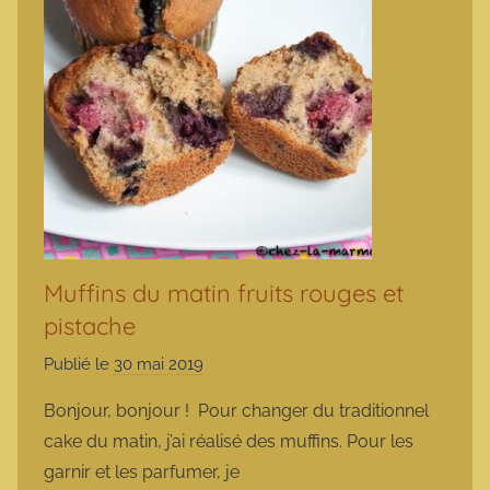
Muffins du matin fruits rouges et
pistache
Publié le
30 mai 2019
p
a
Bonjour, bonjour ! Pour changer du traditionnel
r
cake du matin, j’ai réalisé des muffins. Pour les
m
garnir et les parfumer, je
a