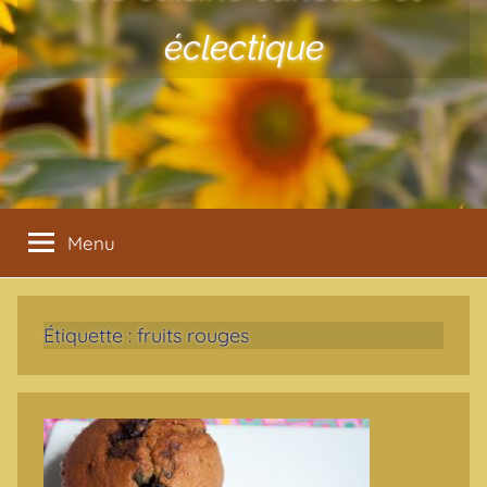
éclectique
Menu
Étiquette :
fruits rouges