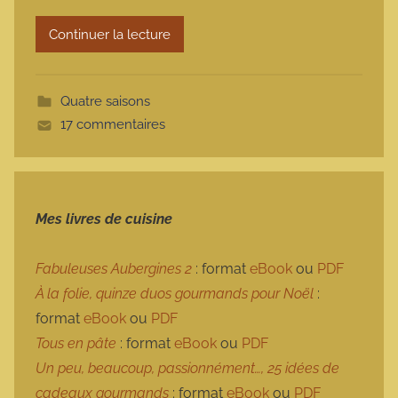
r
Continuer la lecture
m
o
t
Quatre saisons
t
17 commentaires
e
Mes livres de cuisine
Fabuleuses Aubergines 2
: format
eBook
ou
PDF
À la folie, quinze duos gourmands pour Noël
:
format
eBook
ou
PDF
Tous en pâte
: format
eBook
ou
PDF
Un peu, beaucoup, passionnément…, 25 idées de
cadeaux gourmands
: format
eBook
ou
PDF