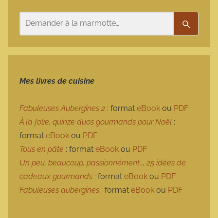
Rechercher
Recherc
Mes livres de cuisine
Fabuleuses Aubergines 2
: format
eBook
ou
PDF
À la folie, quinze duos gourmands pour Noël
:
format
eBook
ou
PDF
Tous en pâte
: format
eBook
ou
PDF
Un peu, beaucoup, passionnément…, 25 idées de
cadeaux gourmands
: format
eBook
ou
PDF
Fabuleuses aubergines
: format
eBook
ou
PDF