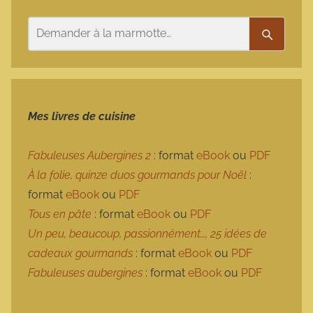
Rechercher
Recherc
Mes livres de cuisine
Fabuleuses Aubergines 2
: format
eBook
ou
PDF
À la folie, quinze duos gourmands pour Noël
:
format
eBook
ou
PDF
Tous en pâte
: format
eBook
ou
PDF
Un peu, beaucoup, passionnément…, 25 idées de
cadeaux gourmands
: format
eBook
ou
PDF
Fabuleuses aubergines
: format
eBook
ou
PDF