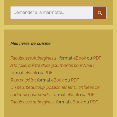
Rechercher
Recherc
Mes livres de cuisine
Fabuleuses Aubergines 2
: format
eBook
ou
PDF
À la folie, quinze duos gourmands pour Noël
:
format
eBook
ou
PDF
Tous en pâte
: format
eBook
ou
PDF
Un peu, beaucoup, passionnément…, 25 idées de
cadeaux gourmands
: format
eBook
ou
PDF
Fabuleuses aubergines
: format
eBook
ou
PDF